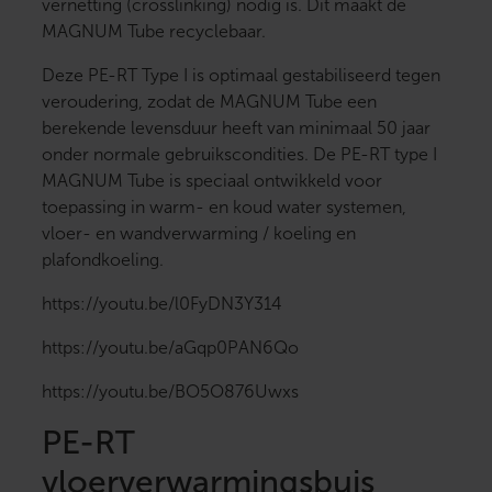
vernetting (crosslinking) nodig is. Dit maakt de
MAGNUM Tube recyclebaar.
Deze PE-RT Type I is optimaal gestabiliseerd tegen
veroudering, zodat de MAGNUM Tube een
berekende levensduur heeft van minimaal 50 jaar
onder normale gebruikscondities. De PE-RT type I
MAGNUM Tube is speciaal ontwikkeld voor
toepassing in warm- en koud water systemen,
vloer- en wandverwarming / koeling en
plafondkoeling.
https://youtu.be/l0FyDN3Y314
https://youtu.be/aGqp0PAN6Qo
https://youtu.be/BO5O876Uwxs
PE-RT
vloerverwarmingsbuis