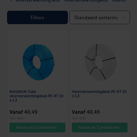
Vloerverwarming sets
Vloerverwarmingsets
Overige ver
Filters
MAGNUM Tube
Vloerverwarmingsbuis PE-RT 10
vloerverwarmingsbuis PE-RT 10
x 1,3
x 1,3
Vanaf
40,49
Vanaf
40,49
incl. btw
incl. btw
Keuze uit 2 producten
Keuze uit 2 producten