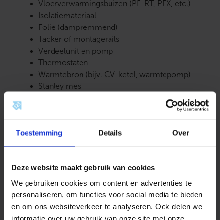
Vloerverwarmingsbuizen (PE-RT, PEX, etc.)
Isolatiemateriaal
Folie (dampremmend)
Tacker of montagerails
Verdeelunit en pomp
Thermostaten
Warmtebron (bijv. CV-ketel, warmtepomp)
Stanley mes
Meetlint en markeerstift
Boormachine en boren
Stap 1: Voorbereiding
Toestemming
Details
Over
Inspecteer de vloer
: zorg ervoor dat de
ondervloer schoon, droog en vrij van puin is.
Deze website maakt gebruik van cookies
Isolatie
: breng isolatiemateriaal aan om te
We gebruiken cookies om content en advertenties te
voorkomen dat warmte naar beneden
personaliseren, om functies voor social media te bieden
weglekt. Gebruik hiervoor isolatieplaten of -
en om ons websiteverkeer te analyseren. Ook delen we
rollen.
informatie over uw gebruik van onze site met onze