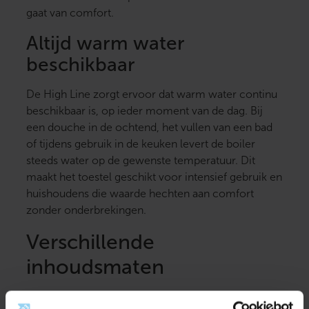
gaat van comfort.
Altijd warm water
beschikbaar
De High Line zorgt ervoor dat warm water continu
beschikbaar is, op ieder moment van de dag. Bij
een douche in de ochtend, het vullen van een bad
of tijdens gebruik in de keuken levert de boiler
steeds water op de gewenste temperatuur. Dit
maakt het toestel geschikt voor intensief gebruik en
huishoudens die waarde hechten aan comfort
zonder onderbrekingen.
Verschillende
inhoudsmaten
Het assortiment High Line-boilers is verkrijgbaar in