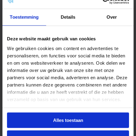
diverse groottes: 80, 100, 120 en 150 liter. De
compacte modellen zijn ideaal voor kleinere
Toestemming
Details
Over
huishoudens of appartementen, terwijl de grotere
varianten voldoende capaciteit bieden voor
gezinnen met een intensieve warmwatervraag.
Deze website maakt gebruik van cookies
Ongeacht de inhoud profiteert u van dezelfde
hoogwaardige techniek en duurzame constructie.
We gebruiken cookies om content en advertenties te
personaliseren, om functies voor social media te bieden
Efficiënt in gebruik en
en om ons websiteverkeer te analyseren. Ook delen we
plaatsing
informatie over uw gebruik van onze site met onze
partners voor social media, adverteren en analyse. Deze
Dankzij de doordachte bouw kan de High Line
partners kunnen deze gegevens combineren met andere
eenvoudig worden geïnstalleerd en past deze in
informatie die u aan ze heeft verstrekt of die ze hebben
verschillende soorten ruimtes. De combinatie van
verzameld op basis van uw gebruik van hun services.
krachtige prestaties en efficiënt ontwerp maakt het
toestel geschikt voor zowel kleinere als grotere
woningen. Hierdoor heeft u de zekerheid dat er
Alles toestaan
altijd een model is dat aansluit op uw persoonlijke
situatie.