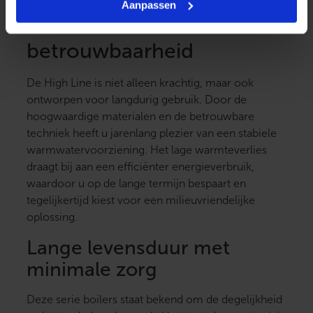
Aanpassen
Duurzaamheid en
betrouwbaarheid
De High Line is niet alleen krachtig, maar ook
ontworpen voor langdurig gebruik. Door de
hoogwaardige materialen en de betrouwbare
techniek heeft u jarenlang plezier van een stabiele
warmwatervoorziening. Het lage warmteverlies
draagt bij aan een efficiënter energieverbruik,
waardoor u op de lange termijn bespaart en
tegelijkertijd kiest voor een milieuvriendelijke
oplossing.
Lange levensduur met
minimale zorg
Deze serie boilers staat bekend om de degelijkheid