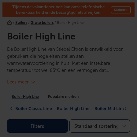
Tijdens de vakantieperiode kan onze telefonische
×
Sluiten
bereikbaarheid en de bezorgtijd iets afwijken.
Ga
/
Boilers
/
Grote boilers
/ Boiler High Line
naar
de
Boiler High Line
inhoud
De Boiler High Line van Stiebel Eltron is ontwikkeld voor
gebruikers die hoge eisen stellen aan
warmwatervoorziening in huis. Met een instelbare
temperatuur tot wel 85°C en een vermogen dat…
Lees meer
Boiler High Line
Populaire merken
Boiler Classic Line
Boiler High Line
Boiler Mid Line
Filters