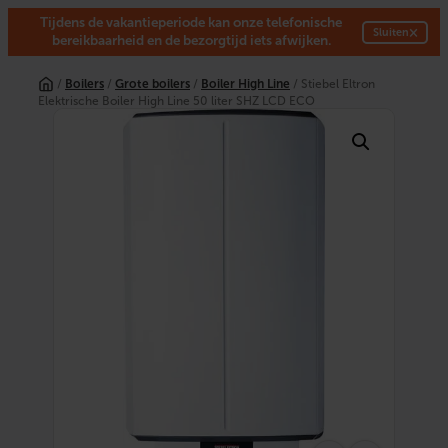
Tijdens de vakantieperiode kan onze telefonische
×
Sluiten
bereikbaarheid en de bezorgtijd iets afwijken.
Ga
naar
/
Boilers
/
Grote boilers
/
Boiler High Line
/ Stiebel Eltron
de
Elektrische Boiler High Line 50 liter SHZ LCD ECO
inhoud