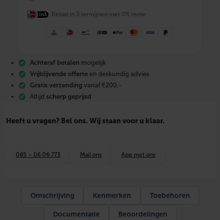
e
Betaal in 3 termijnen met 0% rente
l
E
l
t
r
o
Achteraf betalen
mogelijk
n
E
Vrijblijvende offerte
en deskundig advies
l
Gratis verzending
vanaf €200,-
e
Altijd
scherp geprijsd
k
t
r
Heeft u vragen? Bel ons. Wij staan voor u klaar.
i
s
c
h
085 – 06 06 773
Mail ons
App met ons
e
B
o
i
l
Omschrijving
Kenmerken
Toebehoren
e
r
Documentatie
Beoordelingen
H