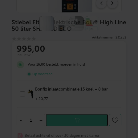
Stiebel Eltron Elektrische Boiler High Line
50 liter SHZ LCD ECO
Artikelnummer: 231252
995,00
incl. btw
Voor 16:00 besteld, morgen in huis!
Op voorraad
Bonfix inlaatcombinatie 15 knel – 8 bar
+
20,77
S
-
+
t
i
e
Betaal achteraf of over 30 dagen met klarna
b