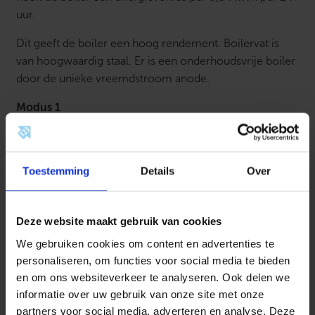
t
a
uur.
l
Dit geeft de boiler een hoog rendement. Boilervat is
van hoogwaardig staal. Er is een onderhoudsvrije boiler
door de unieke vreemdstroom anode.
Modus 1
Wanneer er warm water wordt getapt wordt het water
direct verwarmd. Hierbij is de boiler uitgerust met een
verwarmingsvermogen tussen de 1000 en 4000
Toestemming
Details
Over
watt.
Modus 2
Wanneer er warm water wordt getapt wordt het water
direct verwarmd. Hierbij is de boiler uitgerust met een
Deze website maakt gebruik van cookies
verwarmingsvermogen tussen de 1000 en 4000 watt.
We gebruiken cookies om content en advertenties te
Hierbij wordt het water versneld verwarmd.
personaliseren, om functies voor social media te bieden
en om ons websiteverkeer te analyseren. Ook delen we
380v werking
informatie over uw gebruik van onze site met onze
Wanneer er warm water wordt getapt wordt het water
partners voor social media, adverteren en analyse. Deze