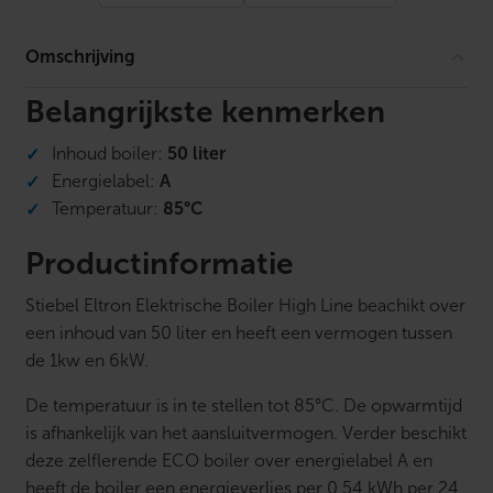
i
g
h
Omschrijving
L
i
n
Belangrijkste kenmerken
e
5
Inhoud boiler:
50 liter
0
l
Energielabel:
A
i
Temperatuur:
85°C
t
e
r
Productinformatie
S
H
Stiebel Eltron Elektrische Boiler High Line beachikt over
Z
L
een inhoud van 50 liter en heeft een vermogen tussen
C
de 1kw en 6kW.
D
E
C
De temperatuur is in te stellen tot 85°C. De opwarmtijd
O
is afhankelijk van het aansluitvermogen. Verder beschikt
a
a
deze zelflerende ECO boiler over energielabel A en
n
heeft de boiler een energieverlies per 0,54 kWh per 24