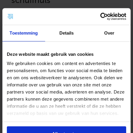
schuifhuls
Ventielcollectors zijn voorzien van een schuifhuls
en speciedeksel. Hierdoor kunt u de collector veilig
inbouwen en beschermen tijdens de afwerking. De
Toestemming
Details
Over
aansluiting op het ventiel verloopt daardoor snel en
zonder problemen.
Wandcollectors met
Deze website maakt gebruik van cookies
roosters
We gebruiken cookies om content en advertenties te
personaliseren, om functies voor social media te bieden
Wilt u lucht in- of uitlaten via een wandrooster, dan
en om ons websiteverkeer te analyseren. Ook delen we
kunt u gebruikmaken van een wandcollector. Deze
informatie over uw gebruik van onze site met onze
uitvoering is beschikbaar met verschillende
partners voor social media, adverteren en analyse. Deze
roosters, zoals geperforeerde of modellen met
partners kunnen deze gegevens combineren met andere
vaste lamellen.
informatie die u aan ze heeft verstrekt of die ze hebben
verzameld op basis van uw gebruik van hun services.
Voordelen van collectors
Wanneer u een collector toepast, profiteert u van