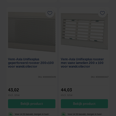
Vent-Axia Uniflexplus
Vent-Axia Uniflexplus rooster
geperforeerd rooster 200×100
met vaste lamellen 200 x 100
voor wandcollector
voor wandcollector
SKU: 8000000449
SKU: 8000000447
43
,02
44
,03
incl. btw
incl. btw
Bekijk product
Bekijk product
Voor 14:30 besteld, morgen in huis!
Voor 14:30 besteld, morgen in huis!