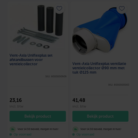
Vent-Axia Uniflexplus set
afstandbussen voor
Vent-Axia Uniflexplus ventilatie
ventielcollector
ventielcollector Ø90 mm met
tuit Ø125 mm
SKU: 8000000909
SKU: 8000000083
23
,16
41
,48
incl. btw
incl. btw
Bekijk product
Bekijk product
Voor 14:30 besteld, morgen in huis!
Voor 14:30 besteld, morgen in huis!
Op voorraad
Op voorraad