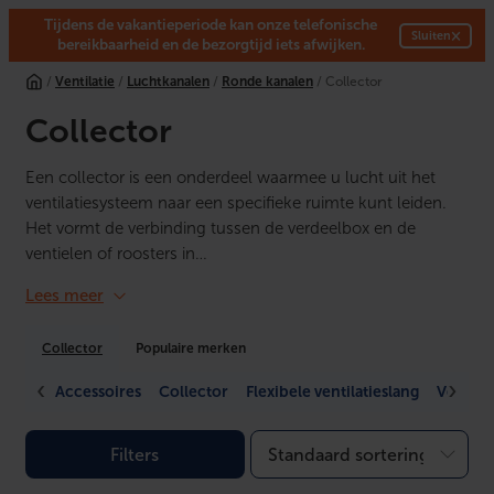
Tijdens de vakantieperiode kan onze telefonische
×
Sluiten
bereikbaarheid en de bezorgtijd iets afwijken.
Ga
/
Ventilatie
/
Luchtkanalen
/
Ronde kanalen
/ Collector
naar
de
Collector
inhoud
Een collector is een onderdeel waarmee u lucht uit het
ventilatiesysteem naar een specifieke ruimte kunt leiden.
Het vormt de verbinding tussen de verdeelbox en de
ventielen of roosters in…
Lees meer
Collector
Populaire merken
Accessoires
Collector
Flexibele ventilatieslang
Ventila
Filters