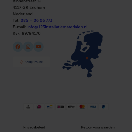
Binnenstraat 12
Sanitair
4117 GR Erichem
Afbouwmaterialen
Nederland
Tel:
085 – 06 06 773
E-mail:
info@123installatiematerialen.nl
Kvk:
89784170
Facebook
Instagram
YouTube
Bekijk route
Privacybeleid
Retour voorwaarden