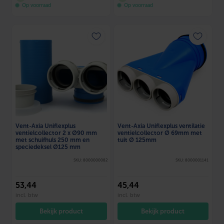
Op voorraad
Op voorraad
Vent-Axia Uniflexplus
Vent-Axia Uniflexplus ventilatie
ventielcollector 2 x Ø90 mm
ventielcollector Ø 69mm met
met schuifhuls 250 mm en
tuit Ø 125mm
speciedeksel Ø125 mm
SKU: 8000000082
SKU: 8000001141
53
,44
45
,44
incl. btw
incl. btw
Bekijk product
Bekijk product