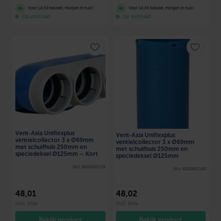
Voor 14:30 besteld, morgen in huis!
Voor 14:30 besteld, morgen in huis!
Op voorraad
Op voorraad
Vent-Axia Uniflexplus
Vent-Axia Uniflexplus
ventielcollector 3 x Ø69mm
ventielcollector 3 x Ø69mm
met schuifhuls 250mm en
met schuifhuls 250mm en
speciedeksel Ø125mm – Kort
speciedeksel Ø125mm
SKU: 8000001139
SKU: 8000001140
48
,01
48
,02
incl. btw
incl. btw
Bekijk product
Bekijk product