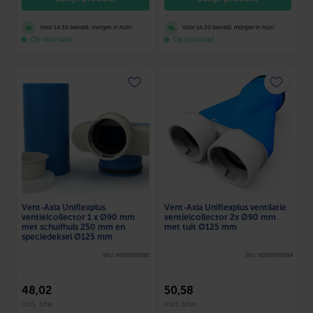
Voor 14:30 besteld, morgen in huis!
Voor 14:30 besteld, morgen in huis!
Op voorraad
Op voorraad
Vent-Axia Uniflexplus
Vent-Axia Uniflexplus ventilatie
ventielcollector 1 x Ø90 mm
ventielcollector 2x Ø90 mm
met schuifhuls 250 mm en
met tuit Ø125 mm
speciedeksel Ø125 mm
SKU: 8000000081
SKU: 8000000084
48
,02
50
,58
incl. btw
incl. btw