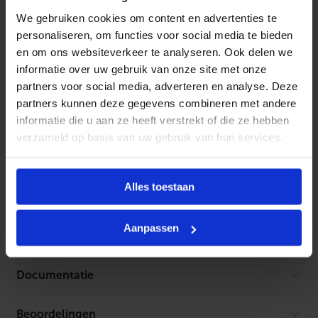
a
Productinformatie
We gebruiken cookies om content en advertenties te
m
e
personaliseren, om functies voor social media te bieden
l
en om ons websiteverkeer te analyseren. Ook delen we
l
Uniflexplus rooster met vaste lamellen 200 x 100
informatie over uw gebruik van onze site met onze
e
voor wandcollector
n
partners voor social media, adverteren en analyse. Deze
2
partners kunnen deze gegevens combineren met andere
0
0
informatie die u aan ze heeft verstrekt of die ze hebben
x
verzameld op basis van uw gebruik van hun services.
1
Kenmerken
0
0
Kleur
Wit
v
Toebehoren
Alles toestaan
o
o
Materiaal
Aluminium
r
Geen toebehoren gevonden
w
Aanpassen
RAL-nummer
9003
a
n
d
Fronthoogte
130 mm
Documentatie
c
o
Balbeveiligd
Nee
l
l
Beoordelingen