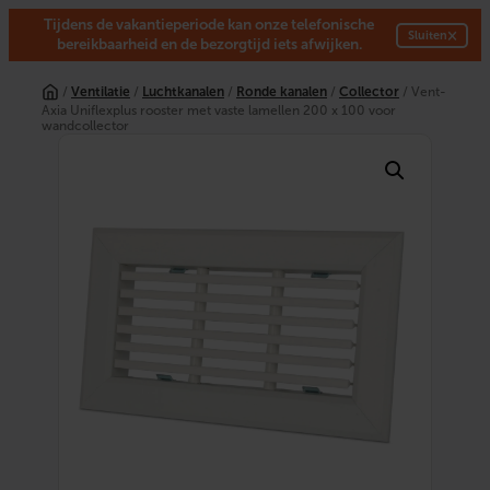
Tijdens de vakantieperiode kan onze telefonische
×
Sluiten
bereikbaarheid en de bezorgtijd iets afwijken.
Ga
naar
/
Ventilatie
/
Luchtkanalen
/
Ronde kanalen
/
Collector
/ Vent-
de
Axia Uniflexplus rooster met vaste lamellen 200 x 100 voor
inhoud
wandcollector