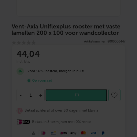
Vent-Axia Uniflexplus rooster met vaste
lamellen 200 x 100 voor wandcollector
Artikelnummer: 8000000447
44
,04
incl. btw
Voor 14:30 besteld, morgen in huis!
Op voorraad
V
-
+
e
n
t
Betaal achteraf of over 30 dagen met klarna
-
A
Betaal in 3 termijnen met 0% rente
x
i
a