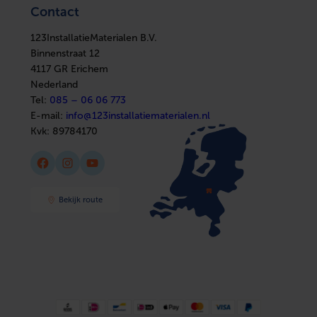
Elektra
Ventilatie
Contact
Installatiemateriaal
Boilers
Luchtpatroon instelbaar
Nee
Sanitair
In huis
Afbouwmaterialen
123InstallatieMaterialen B.V.
Elektra
Thermostatisch instelbaar
Nee
Installatiemateriaal
Binnenstraat 12
Sanitair
4117 GR Erichem
Afbouwmaterialen
Bevestiging binnenwerk/rooster
Verborgen klem
Nederland
Tel:
085 – 06 06 773
E-mail:
info@123installatiematerialen.nl
Kvk:
89784170
Facebook
Instagram
YouTube
Bekijk route