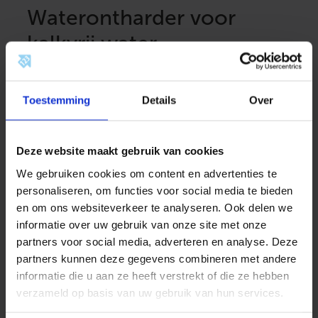
Waterontharder voor
kalkvrij water
Hard water bevat veel kalk en dit kan leiden tot
kalkaanslag op kranen, tegels en apparaten. Een
Toestemming
Details
Over
waterontharder filtert deze kalkdeeltjes uit het
water, waardoor u profiteert van zachter water in
uw woning. Dit heeft niet alleen voordelen voor het
Deze website maakt gebruik van cookies
comfort, maar ook voor de levensduur van
We gebruiken cookies om content en advertenties te
apparaten zoals wasmachines en boilers. Minder
personaliseren, om functies voor social media te bieden
kalkaanslag betekent bovendien dat u minder
en om ons websiteverkeer te analyseren. Ook delen we
schoonmaakmiddelen en energie nodig heeft, wat
informatie over uw gebruik van onze site met onze
gunstig is voor zowel het milieu als uw
partners voor social media, adverteren en analyse. Deze
portemonnee.
partners kunnen deze gegevens combineren met andere
Zacht water in de hele
informatie die u aan ze heeft verstrekt of die ze hebben
verzameld op basis van uw gebruik van hun services.
woning