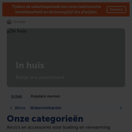
Tijdens de vakantieperiode kan onze telefonische
×
Sluiten
bereikbaarheid en de bezorgtijd iets afwijken.
Ga
/ In huis
naar
de
inhoud
In huis
Bekijk ons assortiment
In huis
Populaire merken
Airco
Waterontharder
Onze categorieën
Airco’s en accessoires voor koeling en verwarming