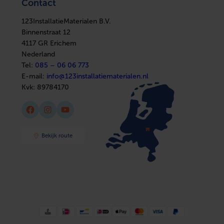
Contact
Installatiemateriaal
Boilers
Sanitair
In huis
Afbouwmaterialen
123InstallatieMaterialen B.V.
Elektra
Installatiemateriaal
Binnenstraat 12
Sanitair
4117 GR Erichem
Afbouwmaterialen
Nederland
Tel:
085 – 06 06 773
E-mail:
info@123installatiematerialen.nl
Kvk:
89784170
Facebook
Instagram
YouTube
Bekijk route