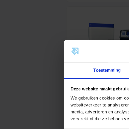
Toestemming
Deze website maakt gebruik
We gebruiken cookies om cont
websiteverkeer te analyseren
123InstallatieMaterialen –
media, adverteren en analys
Duowaterontharder 10 liter
zoutbak 60 en isolatiehoe
verstrekt of die ze hebben v