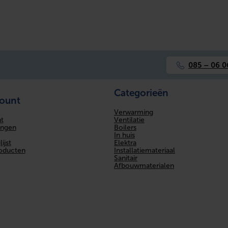
085 – 06 0
Categorieën
count
Verwarming
Ventilatie
t
Boilers
ingen
In huis
Elektra
ijst
Installatiemateriaal
roducten
Sanitair
Afbouwmaterialen