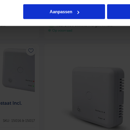
12
,25
Aanpassen
Bekijk product
Bekijk pro
incl. btw
uis!
Voor 14:30 besteld, morgen in huis!
Op voorraad
taat Incl.
SKU: 15016 & 15017