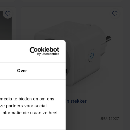
Over
42mm
 media te bieden en om ons
123Heat Wifi Plug in stekker
: 92027
ze partners voor social
nformatie die u aan ze heeft
SKU: 15027