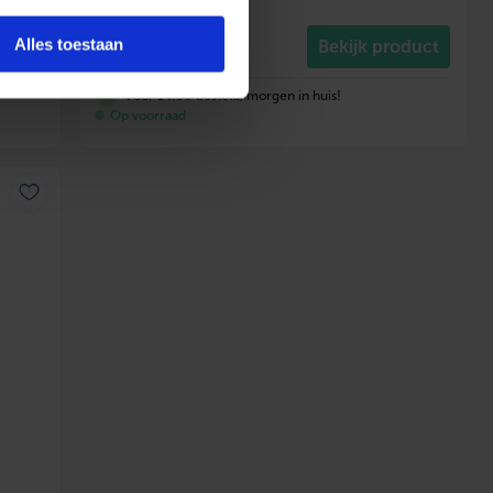
28
,95
Alles toestaan
duct
Bekijk product
incl. btw
Voor 14:30 besteld, morgen in huis!
Op voorraad