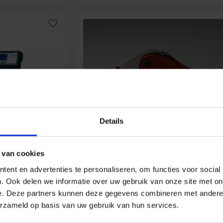
Details
123Heat Buizensnijder (Schaar) tot 
 van cookies
ent en advertenties te personaliseren, om functies voor social
SKU
. Ook delen we informatie over uw gebruik van onze site met on
e. Deze partners kunnen deze gegevens combineren met andere i
 inclusief
s
erzameld op basis van uw gebruik van hun services.
SKU: GH.WD2010.Z60