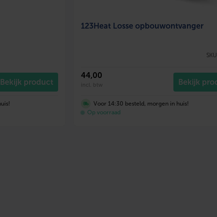
123Heat Losse opbouwontvanger
SKU
44
,00
Bekijk product
Bekijk pro
incl. btw
uis!
Voor 14:30 besteld, morgen in huis!
Op voorraad