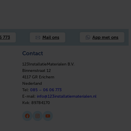
App met ons
6 773
Mail ons
Contact
123InstallatieMaterialen B.V.
Binnenstraat 12
4117 GR Erichem
Nederland
Tel:
085 – 06 06 773
E-mail:
info@123installatiematerialen.nl
Kvk:
89784170
Facebook
Instagram
YouTube