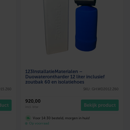
123InstallatieMaterialen –
Duowaterontharder 12 liter inclusief
zoutbak 60 en isolatiehoes
15.Z60
SKU: GH.WD2012.Z60
920
,00
duct
Bekijk product
incl. btw
Voor 14:30 besteld, morgen in huis!
Op voorraad