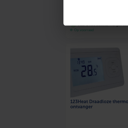
895
,00
incl. btw
Voor 14:30 besteld, morgen in h
Op voorraad
123Heat Draadloze thermos
ontvanger