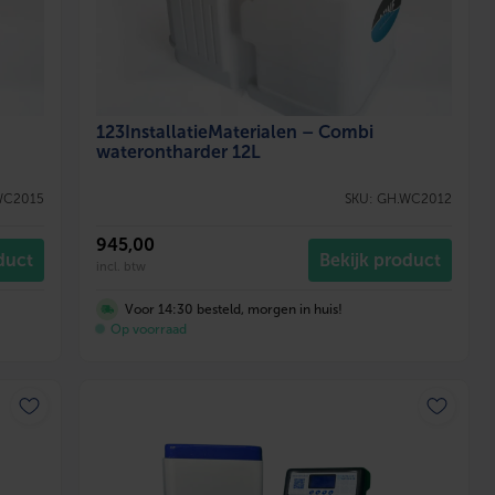
123InstallatieMaterialen – Combi
waterontharder 12L
WC2015
SKU: GH.WC2012
945
,00
duct
Bekijk product
incl. btw
Voor 14:30 besteld, morgen in huis!
Op voorraad