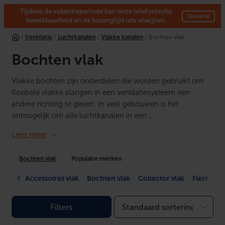
Tijdens de vakantieperiode kan onze telefonische
×
Sluiten
bereikbaarheid en de bezorgtijd iets afwijken.
Ga
/
Ventilatie
/
Luchtkanalen
/
Vlakke kanalen
/ Bochten vlak
naar
de
Bochten vlak
inhoud
Vlakke bochten zijn onderdelen die worden gebruikt om
flexibele vlakke slangen in een ventilatiesysteem een
andere richting te geven. In veel gebouwen is het
onmogelijk om alle luchtkanalen in een…
Lees meer
Bochten vlak
Populaire merken
Accessoires vlak
Bochten vlak
Collector vlak
Flexibele 
Filters