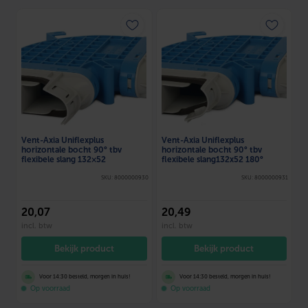
Vent-Axia Uniflexplus
Vent-Axia Uniflexplus
horizontale bocht 90° tbv
horizontale bocht 90° tbv
flexibele slang 132×52
flexibele slang132x52 180°
SKU: 8000000930
SKU: 8000000931
20
,07
20
,49
incl. btw
incl. btw
Bekijk product
Bekijk product
Voor 14:30 besteld, morgen in huis!
Voor 14:30 besteld, morgen in huis!
Op voorraad
Op voorraad