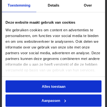
Toestemming
Details
Over
De vlakke bochten van Vent-Axia zijn gemaakt van
hoogwaardig kunststof dat bestand is tegen slijtage
en temperatuurschommelingen. Het materiaal is
Deze website maakt gebruik van cookies
licht, maar toch sterk genoeg om jarenlang
probleemloos mee te gaan. De gladde binnenzijde
We gebruiken cookies om content en advertenties te
voorkomt dat vuil zich ophoopt en houdt de
personaliseren, om functies voor social media te bieden
luchtweerstand laag. Dankzij de onderhoudsarme
en om ons websiteverkeer te analyseren. Ook delen we
eigenschappen kunt u vertrouwen op een lange
informatie over uw gebruik van onze site met onze
levensduur van de bochten. Dit maakt ze geschikt
partners voor social media, adverteren en analyse. Deze
voor zowel kleine installaties in woningen als
partners kunnen deze gegevens combineren met andere
grotere systemen in utiliteitsgebouwen.
informatie die u aan ze heeft verstrekt of die ze hebben
verzameld op basis van uw gebruik van hun services.
Installatie en
montagegemak
Alles toestaan
Het monteren van vlakke bochten is eenvoudig en
vraagt weinig gereedschap. Ze sluiten naadloos aan
Aanpassen
op de flexibele slangen en andere onderdelen van