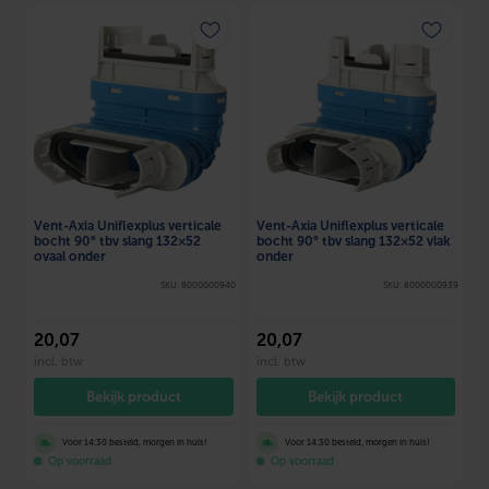
Vent-Axia Uniflexplus verticale
Vent-Axia Uniflexplus verticale
bocht 90° tbv slang 132×52
bocht 90° tbv slang 132×52 vlak
ovaal onder
onder
SKU: 8000000940
SKU: 8000000939
20
,07
20
,07
incl. btw
incl. btw
Bekijk product
Bekijk product
Voor 14:30 besteld, morgen in huis!
Voor 14:30 besteld, morgen in huis!
Op voorraad
Op voorraad