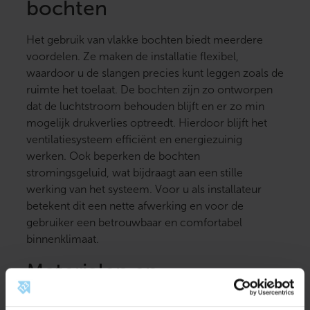
bochten
Het gebruik van vlakke bochten biedt meerdere
voordelen. Ze maken de installatie flexibel,
waardoor u de slangen precies kunt leggen zoals de
ruimte het toelaat. De bochten zijn zo ontworpen
dat de luchtstroom behouden blijft en er zo min
mogelijk drukverlies optreedt. Hierdoor blijft het
ventilatiesysteem efficiënt en energiezuinig
werken. Ook beperken de bochten
stromingsgeluid, wat bijdraagt aan een stille
werking van het systeem. Voor u als installateur
betekent dit een nette afwerking en voor de
gebruiker een betrouwbaar en comfortabel
binnenklimaat.
Materialen en
duurzaamheid