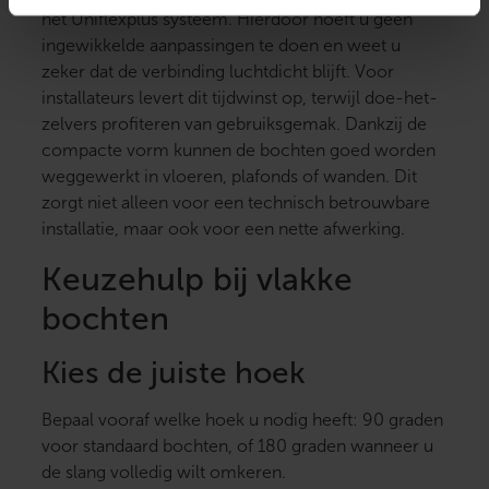
het Uniflexplus systeem. Hierdoor hoeft u geen
ingewikkelde aanpassingen te doen en weet u
zeker dat de verbinding luchtdicht blijft. Voor
installateurs levert dit tijdwinst op, terwijl doe-het-
zelvers profiteren van gebruiksgemak. Dankzij de
compacte vorm kunnen de bochten goed worden
weggewerkt in vloeren, plafonds of wanden. Dit
zorgt niet alleen voor een technisch betrouwbare
installatie, maar ook voor een nette afwerking.
Keuzehulp bij vlakke
bochten
Kies de juiste hoek
Bepaal vooraf welke hoek u nodig heeft: 90 graden
voor standaard bochten, of 180 graden wanneer u
de slang volledig wilt omkeren.