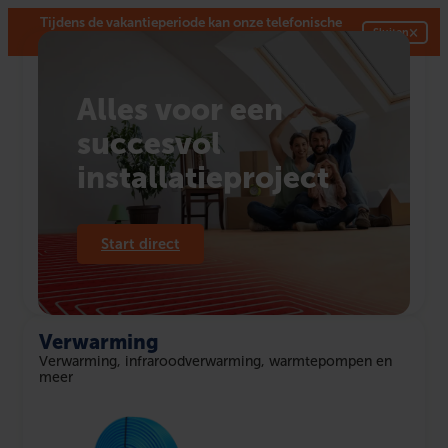
Tijdens de vakantieperiode kan onze telefonische
×
Sluiten
bereikbaarheid en de bezorgtijd iets afwijken.
Alles voor een
succesvol
installatieproject
Start direct
Verwarming
Verwarming, infraroodverwarming, warmtepompen en
meer