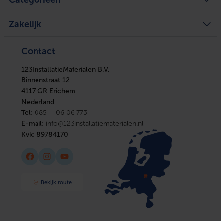
Categorieën
Legplan aanvragen
Mijn tickets
Achteraf betalen
Mijn verlanglijst
Verwarming
Zakelijke klant worden
Vergelijk producten
Zakelijk
Ventilatie
Kennisbank
Boilers
In huis
Verwarming
Elektra
Ventilatie
Contact
Installatiemateriaal
Boilers
Sanitair
In huis
Afbouwmaterialen
123InstallatieMaterialen B.V.
Elektra
Installatiemateriaal
Binnenstraat 12
Sanitair
4117 GR Erichem
Afbouwmaterialen
Nederland
Tel:
085 – 06 06 773
E-mail:
info@123installatiematerialen.nl
Kvk:
89784170
Facebook
Instagram
YouTube
Bekijk route