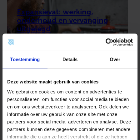
Expansievat: werking,
onderhoud en vervanging
uitgelegd
23-07-2026
Toestemming
Details
Over
Mechanische ventilatie of WTW: welk
systeem past bij uw woning?
Deze website maakt gebruik van cookies
Snel antwoord: Mechanische ventilatie
verwijdert vervuilde lucht via een
We gebruiken cookies om content en advertenties te
afzuigsysteem, maar brengt geen
warmteterugwinning. Een WTW-installatie
personaliseren, om functies voor social media te bieden
doet dat wél:…
en om ons websiteverkeer te analyseren. Ook delen we
23-07-2026
informatie over uw gebruik van onze site met onze
partners voor social media, adverteren en analyse. Deze
Hoe voorkomt u legionella in uw
warmwaterinstallatie?
partners kunnen deze gegevens combineren met andere
informatie die u aan ze heeft verstrekt of die ze hebben
Elk jaar raken mensen besmet met de