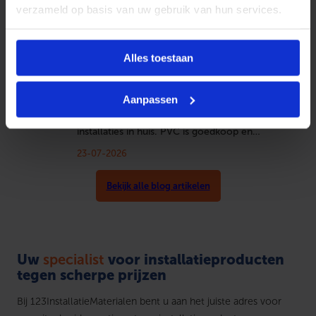
legionellabacterie via hun eigen warm
verzameld op basis van uw gebruik van hun services.
waterinstallatie en dat terwijl besmetting in
de…
23-07-2026
Alles toestaan
PVC, PEX of koper: welke leiding kiest u
voor uw installatie?
Aanpassen
Snelle samenvatting: PVC, PEX en koper zijn
de meest gebruikte leidingmaterialen voor
installaties in huis. PVC is goedkoop en…
23-07-2026
Bekijk alle blog artikelen
Uw
specialist
voor installatieproducten
tegen scherpe prijzen
Bij 123InstallatieMaterialen bent u aan het juiste adres voor