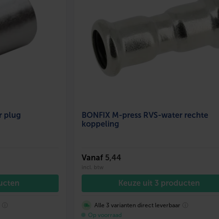
r plug
BONFIX M-press RVS-water rechte
koppeling
Vanaf
5,44
incl. btw
ducten
Keuze uit 3 producten
r
ⓘ
Alle 3 varianten direct leverbaar
ⓘ
Op voorraad