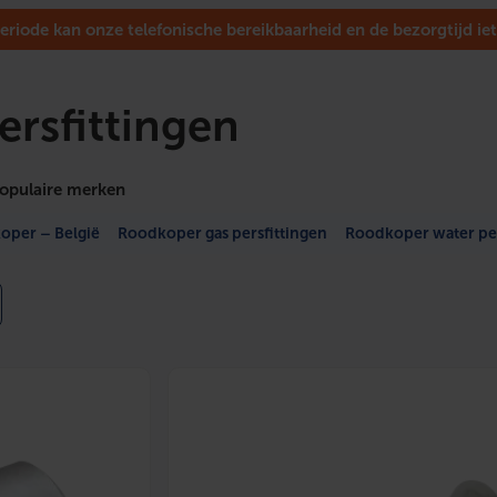
eriode kan onze telefonische bereikbaarheid en de bezorgtijd iet
ersfittingen
opulaire merken
oper – België
Roodkoper gas persfittingen
Roodkoper water per