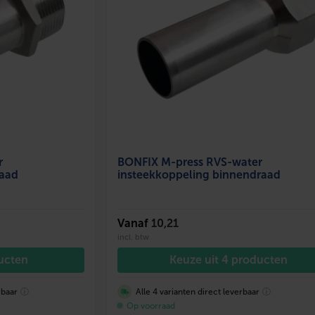
r
BONFIX M-press RVS-water
raad
insteekkoppeling binnendraad
Vanaf
10,21
incl. btw
ducten
Keuze uit 4 producten
rbaar
ⓘ
Alle 4 varianten direct leverbaar
ⓘ
Op voorraad