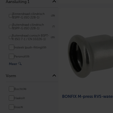
Aansluiting 1
Binnendraad cilindrisch
(29)
BSPP-G (ISO 228-1)
Buitendraad cilindrisch
(7)
BSPP-G (ISO 228-1)
Buitendraad conisch BSPT-
(20)
R (ISO 7-1 / EN 10226-1)
Insteek (push-fitting)
(32)
Persmof
(33)
Meer
🔍
Vorm
Bocht
(36)
BONFIX M-press RVS-wate
Haaks
(2)
Knie
(9)