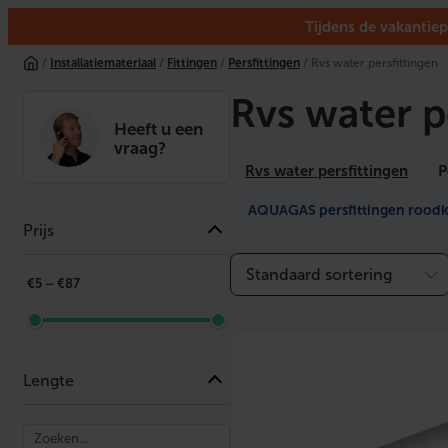
Tijdens de vakantiep
Ga
/
Installatiemateriaal
/
Fittingen
/
Persfittingen
/ Rvs water persfittingen
naar
de
Rvs water p
inhoud
Heeft u een
vraag?
Rvs water persfittingen
P
AQUAGAS persfittingen roodk
Prijs
€
5
– €
87
Lengte