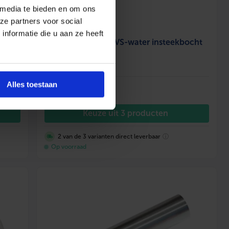
 media te bieden en om ons
ze partners voor social
nformatie die u aan ze heeft
BONFIX M-press RVS-water insteekbocht
30°
Alles toestaan
Vanaf
9,65
incl. btw
Keuze uit 3 producten
2 van de 3 varianten direct leverbaar
ⓘ
Op voorraad