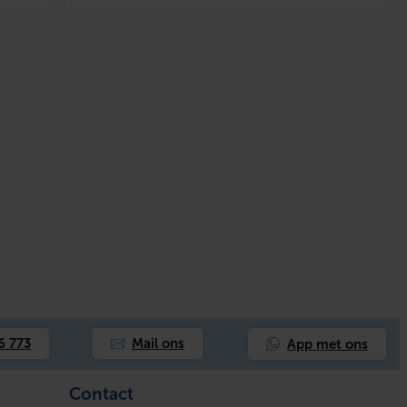
App met ons
6 773
Mail ons
Contact