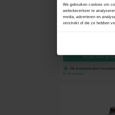
We gebruiken cookies om cont
websiteverkeer te analyseren
media, adverteren en analys
BONFIX M-press RVS-water
verstrekt of die ze hebben v
90°
Vanaf
7,88
incl. btw
Keuze uit 6 pro
Alle 6 varianten direct leverbaa
Op voorraad