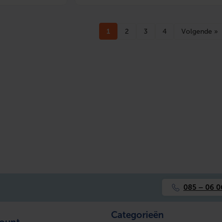
1
2
3
4
Volgende »
085 – 06 0
Categorieën