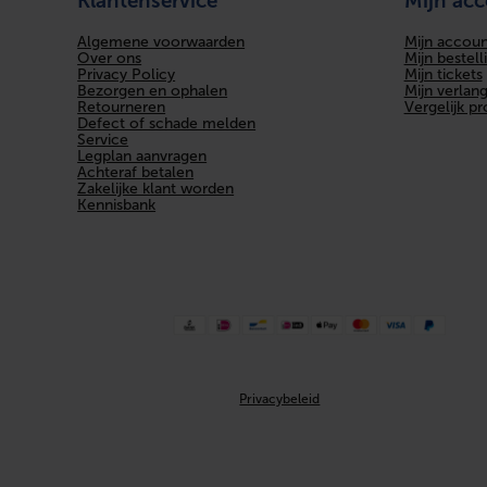
Klantenservice
Mijn ac
Algemene voorwaarden
Mijn accoun
Over ons
Mijn bestell
Privacy Policy
Mijn tickets
Bezorgen en ophalen
Mijn verlangl
Retourneren
Vergelijk p
Defect of schade melden
Service
Legplan aanvragen
Achteraf betalen
Zakelijke klant worden
Kennisbank
Privacybeleid