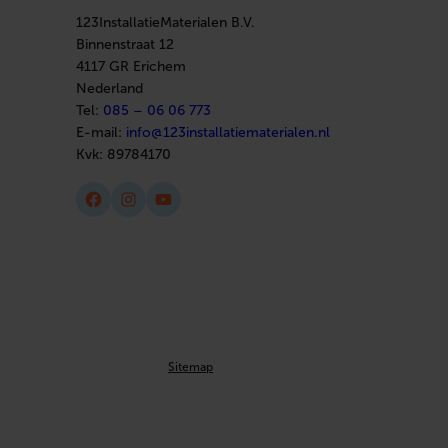
123InstallatieMaterialen B.V.
Binnenstraat 12
4117 GR Erichem
Nederland
Tel:
085 – 06 06 773
E-mail:
info@123installatiematerialen.nl
Kvk:
89784170
Facebook
Instagram
YouTube
Sitemap