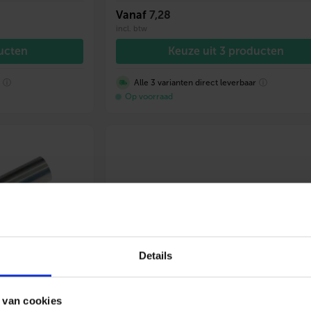
Vanaf
7,28
incl. btw
ducten
Keuze uit 3 producten
r
ⓘ
Alle 3 varianten direct leverbaar
ⓘ
Op voorraad
Details
 van cookies