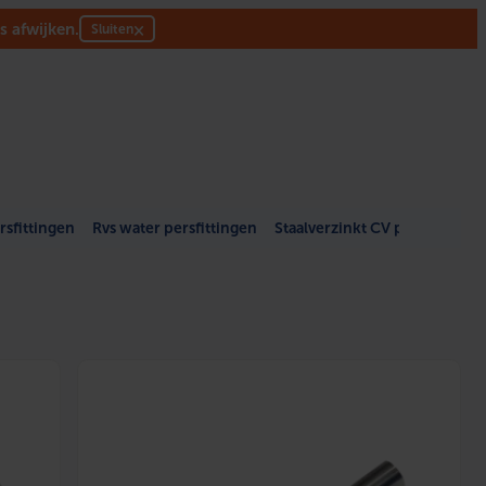
s afwijken.
×
Sluiten
sfittingen
Rvs water persfittingen
Staalverzinkt CV persfittinge