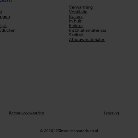
count
Verwarming
Ventilatie
t
Boilers
ingen
In huis
Elektra
ijst
Installatiemateriaal
roducten
Sanitair
Afbouwmaterialen
Retour voorwaarden
Levering
© 2026 123installatiematerialen.nl