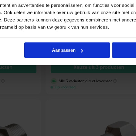
ent en advertenties te personaliseren, om functies voor social
. Ook delen we informatie over uw gebruik van onze site met on
e. Deze partners kunnen deze gegevens combineren met andere i
 insteekbocht
BONFIX M-press RVS-water
erzameld op basis van uw gebruik van hun services.
overschuifkoppeling
Aanpassen
Vanaf
9,51
incl. btw
ducten
Keuze uit 3 producten
r
ⓘ
Alle 3 varianten direct leverbaar
ⓘ
Op voorraad