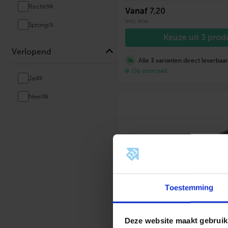
Recht
(59)
Vanaf
7,20
incl. btw
Sprong
(3)
Keuze uit 3 pro
Verlopend
Alle 3 varianten direct leverbaa
Op voorraad
Ja
(83)
Nee
(38)
Toestemming
Deze website maakt gebruik