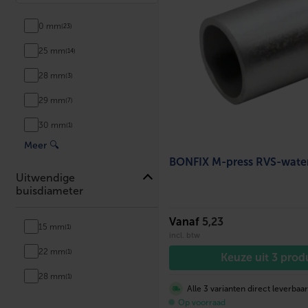
0 mm
(23)
25 mm
(14)
28 mm
(3)
29 mm
(7)
30 mm
(1)
Meer
🔍
BONFIX M-press RVS-wate
Uitwendige
buisdiameter
Vanaf
5,23
15 mm
(1)
incl. btw
22 mm
(1)
Keuze uit 3 pro
28 mm
(1)
Alle 3 varianten direct leverbaa
Op voorraad