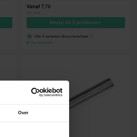
Vanaf
7,76
incl. btw
Keuze uit 3 producten
Alle 3 varianten direct leverbaar
ⓘ
Op voorraad
Over