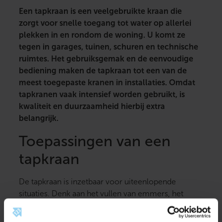
Een tapkraan is een veelgebruikte kraan die
zorgt voor snelle toegang tot water op allerlei
plekken in en rondom de woning. U komt ze
tegen in garages, tuinen, schuren en technische
ruimtes. Het gebruiksgemak en de eenvoudige
bediening maken de tapkraan tot een van de
meest toegepaste kranen in installaties. Omdat
tapkranen vaak intensief worden gebruikt, is
kwaliteit en duurzaamheid hierbij extra
belangrijk.
Toepassingen van een
tapkraan
De tapkraan is inzetbaar voor uiteenlopende
situaties. Denk aan het vullen van emmers, het
aansluiten van een tuinslang of het gebruik in
werkplaatsen. Dankzij de stevige constructie blijven