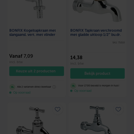
BONFIX Kogeltapkraan met
BONFIX Tapkraan verchroomd
slangaansl. vert. met vlinder
met gladde uitloop 1/2″ bu.dr.
SKU: 71010
Vanaf
7,09
14
,38
incl. btw
incl. btw
Keuze uit 2 producten
Bekijk product
Voor 17:00 besteld is morgen in huis!
ⓘ
Alle 2 varianten direct leverbaar
Op voorraad
Op voorraad