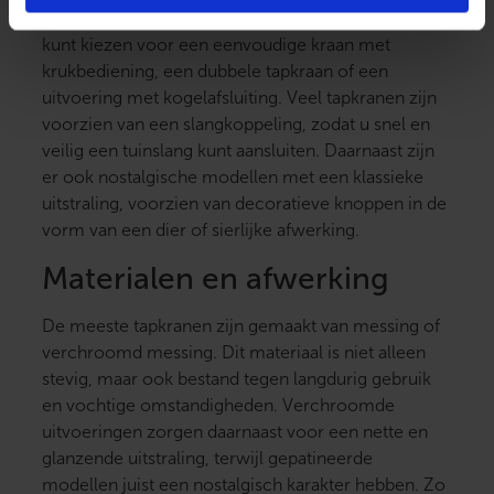
Tapkranen zijn verkrijgbaar in allerlei varianten. U
kunt kiezen voor een eenvoudige kraan met
krukbediening, een dubbele tapkraan of een
uitvoering met kogelafsluiting. Veel tapkranen zijn
voorzien van een slangkoppeling, zodat u snel en
veilig een tuinslang kunt aansluiten. Daarnaast zijn
er ook nostalgische modellen met een klassieke
uitstraling, voorzien van decoratieve knoppen in de
vorm van een dier of sierlijke afwerking.
Materialen en afwerking
De meeste tapkranen zijn gemaakt van messing of
verchroomd messing. Dit materiaal is niet alleen
stevig, maar ook bestand tegen langdurig gebruik
en vochtige omstandigheden. Verchroomde
uitvoeringen zorgen daarnaast voor een nette en
glanzende uitstraling, terwijl gepatineerde
modellen juist een nostalgisch karakter hebben. Zo