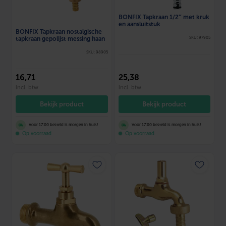
BONFIX Tapkraan 1/2″ met kruk
en aansluitstuk
BONFIX Tapkraan nostalgische
tapkraan gepolijst messing haan
SKU: 97905
SKU: 98905
16
,71
25
,38
incl. btw
incl. btw
Bekijk product
Bekijk product
Voor 17:00 besteld is morgen in huis!
Voor 17:00 besteld is morgen in huis!
Op voorraad
Op voorraad