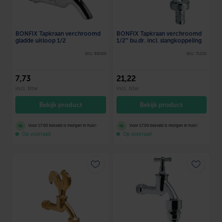
BONFIX Tapkraan verchroomd
BONFIX Tapkraan verchroomd
1/2″ bu.dr. incl. slangkoppeling
gladde uitloop 1/2
SKU: 71210
SKU: 98005
7
,73
21
,22
incl. btw
incl. btw
Bekijk product
Bekijk product
Voor 17:00 besteld is morgen in huis!
Voor 17:00 besteld is morgen in huis!
Op voorraad
Op voorraad