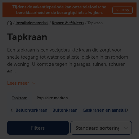
Tijdens de vakantieperiode kan onze telefonische
×
Sluiten
bereikbaarheid en de bezorgtijd iets afwijken.
Ga
/
Installatiemateriaal
/
Kranen & afsluiters
/ Tapkraan
naar
de
Tapkraan
inhoud
Een tapkraan is een veelgebruikte kraan die zorgt voor
snelle toegang tot water op allerlei plekken in en rondom
de woning. U komt ze tegen in garages, tuinen, schuren
en…
Lees meer
Tapkraan
Populaire merken
Beluchterkraan
Buitenkraan
Gaskranen en aansluitstuk
Filters