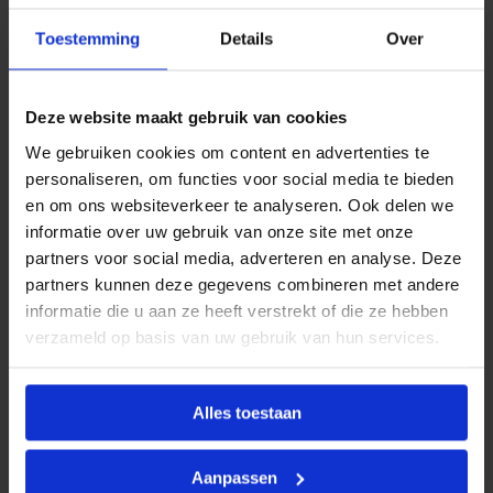
tapkranen betrouwbaar, zelfs bij dagelijks gebruik.
Toestemming
Details
Over
Bovendien zijn er varianten die speciaal zijn
ontworpen voor buitengebruik, zodat u ook in de
tuin of op het erf altijd toegang tot water heeft.
Deze website maakt gebruik van cookies
Tapkranen voor binnen en
We gebruiken cookies om content en advertenties te
buiten
personaliseren, om functies voor social media te bieden
en om ons websiteverkeer te analyseren. Ook delen we
Binnen wordt de tapkraan vaak toegepast in
informatie over uw gebruik van onze site met onze
technische ruimtes of bij aansluitingen voor
partners voor social media, adverteren en analyse. Deze
apparaten. Voor buitengebruik bestaan er modellen
partners kunnen deze gegevens combineren met andere
met extra bescherming tegen weersinvloeden.
informatie die u aan ze heeft verstrekt of die ze hebben
Sommige tapkranen zijn uitgerust met een
verzameld op basis van uw gebruik van hun services.
sleutelbediening, wat handig is om onnodig
waterverbruik te voorkomen, bijvoorbeeld op
campings of in gedeelde ruimtes.
Alles toestaan
Verschillende uitvoeringen
Aanpassen