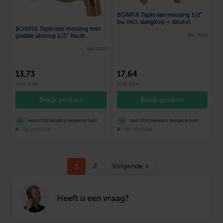
BONFIX Tapkraan messing 1/2″
bu. incl. slangkop + sleutel
BONFIX Tapkraan messing met
gladde uitloop 1/2″ bu.dr.
SKU: 71510
SKU: 71110
13
,73
17
,64
incl. btw
incl. btw
Bekijk product
Bekijk product
Voor 17:00 besteld is morgen in huis!
Voor 17:00 besteld is morgen in huis!
Op voorraad
Op voorraad
1
2
Volgende »
Heeft u een vraag?