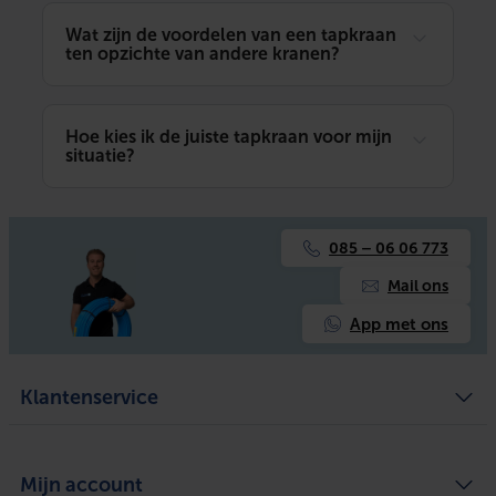
Wat zijn de voordelen van een tapkraan
ten opzichte van andere kranen?
Hoe kies ik de juiste tapkraan voor mijn
situatie?
085 – 06 06 773
Mail ons
App met ons
Klantenservice
Algemene voorwaarden
Over ons
Mijn account
Privacy Policy