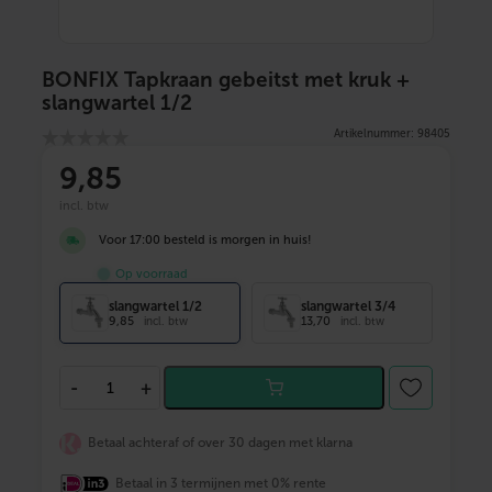
BONFIX Tapkraan gebeitst met kruk +
slangwartel 1/2
Artikelnummer: 98405
9
,85
incl. btw
Voor 17:00 besteld is morgen in huis!
Op voorraad
slangwartel 1/2
slangwartel 3/4
9,85
13,70
incl. btw
incl. btw
B
-
+
O
N
F
Betaal achteraf of over 30 dagen met klarna
I
X
Betaal in 3 termijnen met 0% rente
T