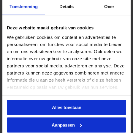
n
Omschrijving
Toestemming
Details
Over
g
w
a
Productinformatie
r
t
Deze website maakt gebruik van cookies
BONFIX
sanitaire tapkranen zijn ontworpen voor
e
We gebruiken cookies om content en advertenties te
l
gebruik in
drinkwaterinstallaties
en worden veelal
1
personaliseren, om functies voor social media te bieden
toegepast als aftappunt in sanitaire ruimten, zoals
/
en om ons websiteverkeer te analyseren. Ook delen we
2
toiletten, badkamers en wasruimtes. Ze bieden een
a
informatie over uw gebruik van onze site met onze
praktische en betrouwbare oplossing voor het tappen
a
partners voor social media, adverteren en analyse. Deze
n
van koud of warm water.
t
partners kunnen deze gegevens combineren met andere
a
De kranen zijn leverbaar in diverse modellen, geschikt
informatie die u aan ze heeft verstrekt of die ze hebben
l
verzameld op basis van uw gebruik van hun services.
voor wand- of opbouwmontage, en zijn voorzien van
een degelijke bediening voor dagelijks gebruik.
Alles toestaan
Kenmerken
Aanpassen