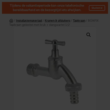
Tijdens de vakantieperiode kan onze telefonische
×
Sluiten
bereikbaarheid en de bezorgtijd iets afwijken.
Ga
naar
/
Installatiemateriaal
/
Kranen & afsluiters
/
Tapkraan
/ BONFIX
de
Tapkraan gebeitst met kruk + slangwartel 1/2
inhoud