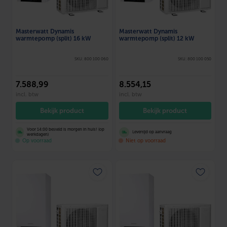
Masterwatt Dynamis
Masterwatt Dynamis
warmtepomp (split) 16 kW
warmtepomp (split) 12 kW
SKU: 800 100 060
SKU: 800 100 050
7.588
,99
8.554
,15
incl. btw
incl. btw
Bekijk product
Bekijk product
Voor 14:00 besteld is morgen in huis! (op
Levertijd op aanvraag
werkdagen)
Op voorraad
Niet op voorraad