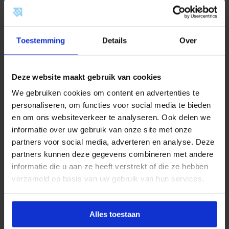
Masterwatt Dynamis
Masterwatt Dynamis
warmtepomp (monoblock) 23
warmtepomp (monoblock) 12,5
kW
kW
Toestemming
Details
Over
SKU: 800100160
SKU: 800100150
10.107
,27
8.882
,15
Deze website maakt gebruik van cookies
incl. btw
incl. btw
We gebruiken cookies om content en advertenties te
Bekijk product
Bekijk product
personaliseren, om functies voor social media te bieden
en om ons websiteverkeer te analyseren. Ook delen we
Voor 14:30 besteld, morgen in huis!
Voor 14:30 besteld, morgen in huis!
Op voorraad
Op voorraad
informatie over uw gebruik van onze site met onze
partners voor social media, adverteren en analyse. Deze
partners kunnen deze gegevens combineren met andere
informatie die u aan ze heeft verstrekt of die ze hebben
verzameld op basis van uw gebruik van hun services.
Alles toestaan
Masterwatt Dynamis