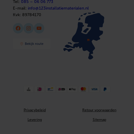
Tel:
085 – 06 06 773
E-mail:
info@123installatiematerialen.nl
Kvk:
89784170
Facebook
Instagram
YouTube
Bekijk route
Privacybeleid
Retour voorwaarden
Levering
Sitemap