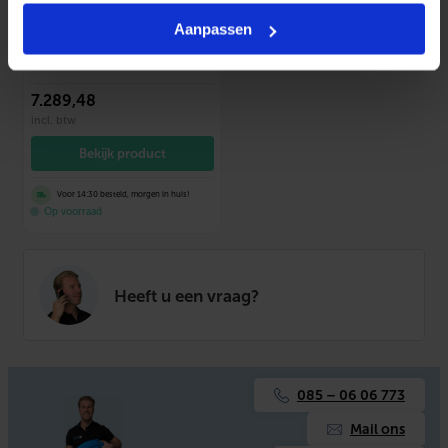
warmtepomp (monoblock) 8,2
kW
Aanpassen
SKU: 800100140
7.289
,48
incl. btw
Bekijk product
Voor 14:30 besteld, morgen in huis!
Op voorraad
Heeft u een vraag?
085 – 06 06 773
Mail ons