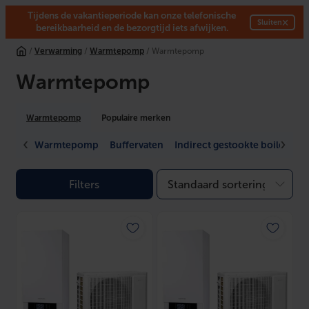
Tijdens de vakantieperiode kan onze telefonische
×
Sluiten
bereikbaarheid en de bezorgtijd iets afwijken.
Ga
/
Verwarming
/
Warmtepomp
/ Warmtepomp
naar
de
Warmtepomp
inhoud
Warmtepomp
Populaire merken
Warmtepomp
Buffervaten
Indirect gestookte boiler
W
Filters