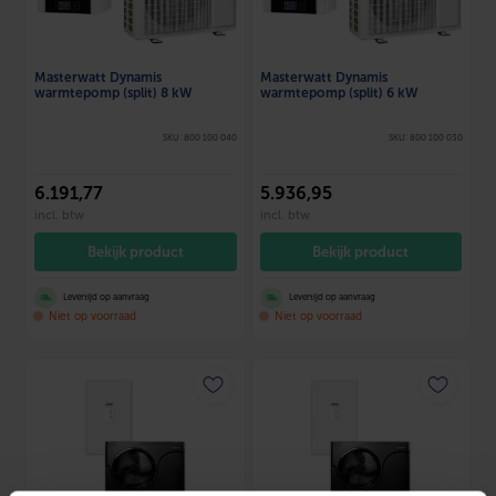
Masterwatt Dynamis
Masterwatt Dynamis
warmtepomp (split) 8 kW
warmtepomp (split) 6 kW
SKU: 800 100 040
SKU: 800 100 030
6.191
,77
5.936
,95
incl. btw
incl. btw
Bekijk product
Bekijk product
Levertijd op aanvraag
Levertijd op aanvraag
Niet op voorraad
Niet op voorraad