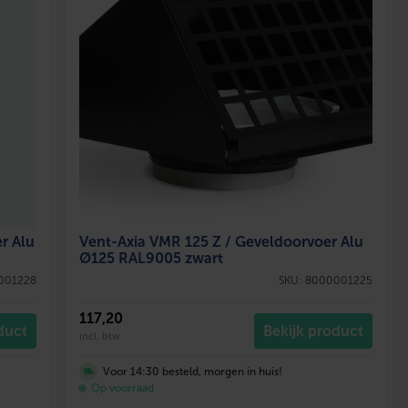
r Alu
Vent-Axia VMR 125 Z / Geveldoorvoer Alu
Ø125 RAL9005 zwart
001228
SKU: 8000001225
117
,20
duct
Bekijk product
incl. btw
Voor 14:30 besteld, morgen in huis!
Op voorraad