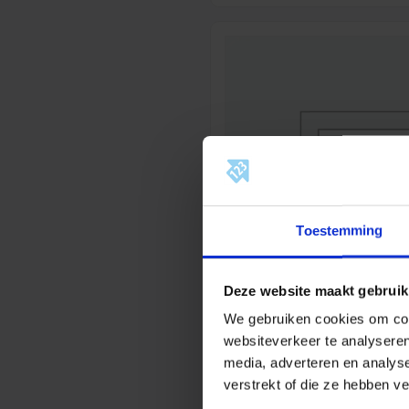
Toestemming
Deze website maakt gebruik
We gebruiken cookies om cont
websiteverkeer te analyseren
Vent-Axia VMR 125 W / Ge
Ø125 RAL9010 wit
media, adverteren en analys
verstrekt of die ze hebben v