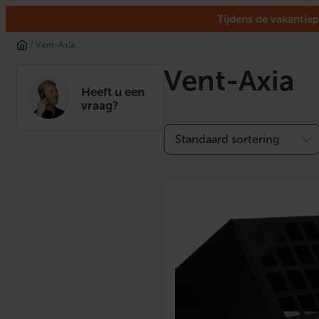
Tijdens de vakantiep
Ga
/ Vent-Axia
naar
de
Vent-Axia
inhoud
Heeft u een
vraag?