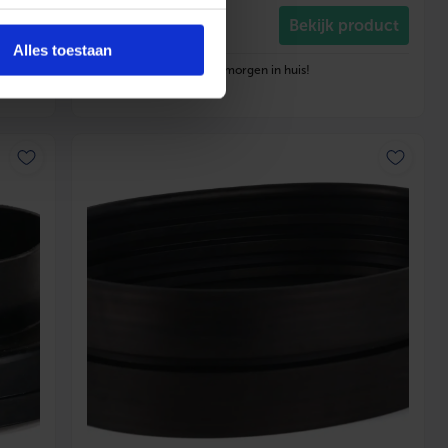
18
,40
duct
Bekijk product
incl. btw
Alles toestaan
Voor 14:30 besteld, morgen in huis!
Op voorraad