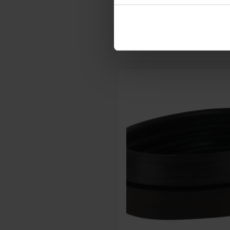
117
,20
incl. btw
Voor 14:30 besteld, morgen in h
Op voorraad