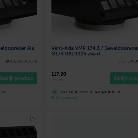
veldoorvoer Alu
Vent-Axia VMR 174 Z / Geveldoorvoer
Ø174 RAL9005 zwart
SKU: 8000001642
SKU: 8000
117
,20
Bekijk product
Bekijk pro
incl. btw
uis!
Voor 14:30 besteld, morgen in huis!
Op voorraad