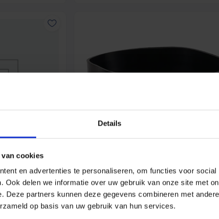
Details
 van cookies
ent en advertenties te personaliseren, om functies voor social
. Ook delen we informatie over uw gebruik van onze site met on
veldoorvoer Alu
Vent-Axia ISO+M 160-123 Z / Verloo
Ø160 – Ø123
e. Deze partners kunnen deze gegevens combineren met andere i
SKU: 8000001227
SKU: 8000
erzameld op basis van uw gebruik van hun services.