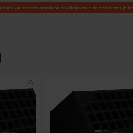
eriode kan onze telefonische bereikbaarheid en de bezorgtijd iet