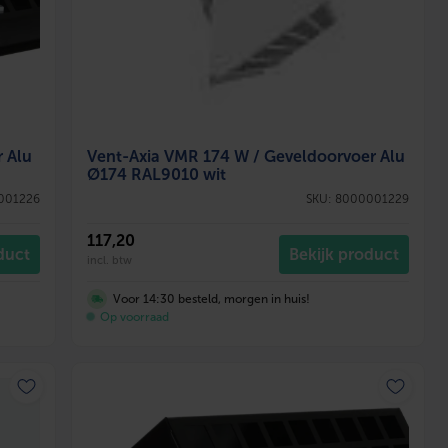
 Alu
Vent-Axia VMR 174 W / Geveldoorvoer Alu
Ø174 RAL9010 wit
001226
SKU: 8000001229
117
,20
duct
Bekijk product
incl. btw
Voor 14:30 besteld, morgen in huis!
Op voorraad