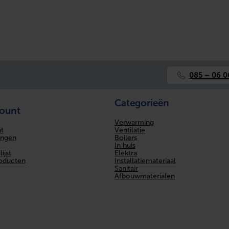
085 – 06 0
Categorieën
count
Verwarming
Ventilatie
t
Boilers
ingen
In huis
Elektra
ijst
Installatiemateriaal
roducten
Sanitair
Afbouwmaterialen