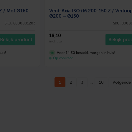
Z / Mof Ø160
Vent-Axia ISO+M 200-150 Z / Verloo
Ø200 – Ø150
SKU: 8000001203
SKU: 8000
18
,10
Bekijk product
Bekijk pro
incl. btw
uis!
Voor 14:30 besteld, morgen in huis!
Op voorraad
1
2
3
…
10
Volgende