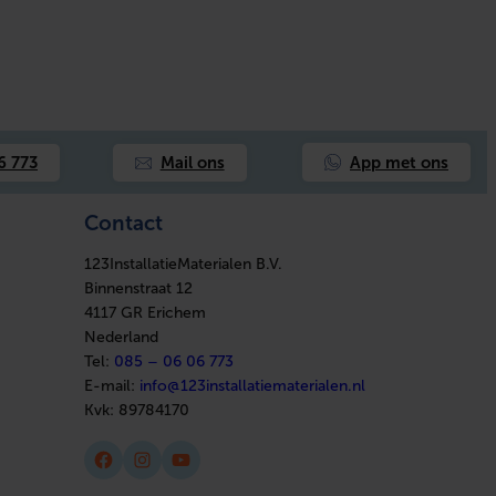
App met ons
6 773
Mail ons
Contact
123InstallatieMaterialen B.V.
Binnenstraat 12
4117 GR Erichem
Nederland
Tel:
085 – 06 06 773
E-mail:
info@123installatiematerialen.nl
Kvk:
89784170
Facebook
Instagram
YouTube