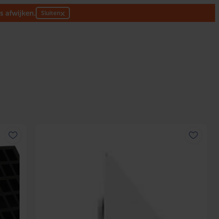
s afwijken.
×
Sluiten