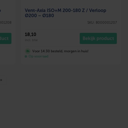
p
Vent-Axia ISO+M 200-180 Z / Verloop
Ø200 – Ø180
001208
SKU: 8000001207
18
,10
duct
Bekijk product
incl. btw
Voor 14:30 besteld, morgen in huis!
Op voorraad
 »