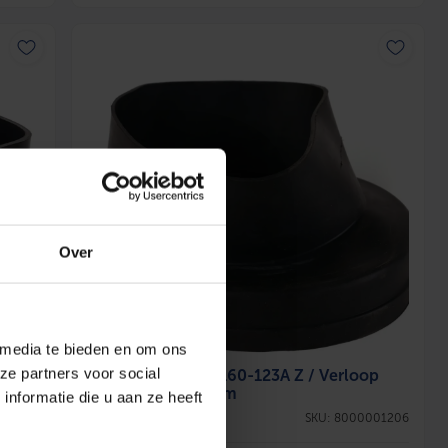
Over
 media te bieden en om ons
ze partners voor social
p
Vent-Axia ISO+M 160-123A Z / Verloop
Ø160 – Ø123 A-sym
nformatie die u aan ze heeft
001205
SKU: 8000001206