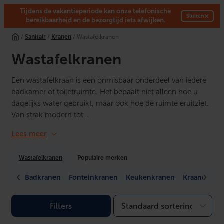
Tijdens de vakantieperiode kan onze telefonische
×
Sluiten
bereikbaarheid en de bezorgtijd iets afwijken.
Ga
/
Sanitair
/
Kranen
/ Wastafelkranen
naar
de
Wastafelkranen
inhoud
Een wastafelkraan is een onmisbaar onderdeel van iedere
badkamer of toiletruimte. Het bepaalt niet alleen hoe u
dagelijks water gebruikt, maar ook hoe de ruimte eruitziet.
Van strak modern tot…
Lees meer
Wastafelkranen
Populaire merken
Badkranen
Fonteinkranen
Keukenkranen
Kraanonder
Filters