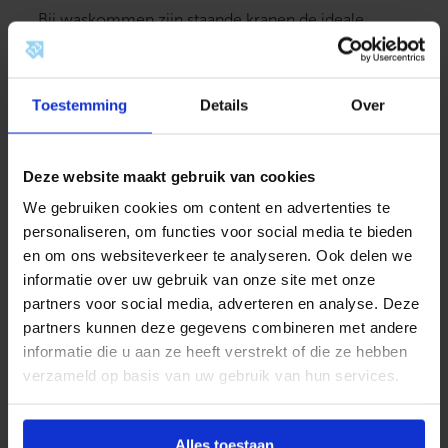
Bij waskommen zijn staande kranen de ideale
keuze. Deze kranen zijn hoger dan standaard
wastafelkranen en bieden voldoende ruimte om de
kom praktisch te gebruiken. Met een staande kraan
Toestemming
Details
Over
creëert u altijd een blikvanger, ongeacht of u kiest
voor een subtiel of krachtig ontwerp. Dankzij de
verschillende hoogtes en afwerkingen, zoals
Deze website maakt gebruik van cookies
geborsteld goud of rvs, is er altijd een uitvoering die
We gebruiken cookies om content en advertenties te
perfect aansluit bij de inrichting van de badkamer.
personaliseren, om functies voor social media te bieden
Wandmontage voor meer
en om ons websiteverkeer te analyseren. Ook delen we
informatie over uw gebruik van onze site met onze
ruimte
partners voor social media, adverteren en analyse. Deze
partners kunnen deze gegevens combineren met andere
Een wandgemonteerde kraan zorgt voor extra
informatie die u aan ze heeft verstrekt of die ze hebben
ruimte rondom de wastafel en maakt
verzameld op basis van uw gebruik van hun services.
schoonmaken eenvoudiger. Doordat de kraan niet
op het blad staat, blijft het wastafeloppervlak vrij.
Wandkranen zijn verkrijgbaar in uiteenlopende
Alles toestaan