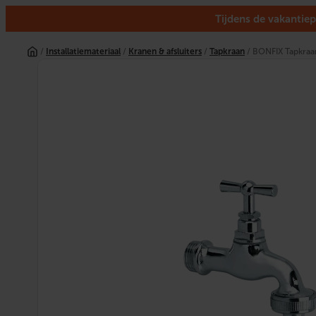
Tijdens de vakantiep
Ga
naar
/
Installatiemateriaal
/
Kranen & afsluiters
/
Tapkraan
/ BONFIX Tapkraan
de
inhoud