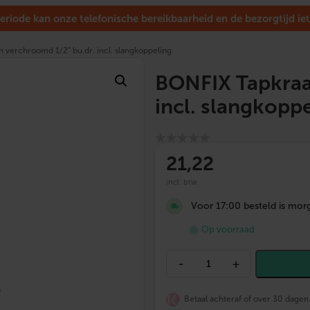
eriode kan onze telefonische bereikbaarheid en de bezorgtijd iet
 verchroomd 1/2″ bu.dr. incl. slangkoppeling
BONFIX Tapkraa
incl. slangkopp
21
,22
incl. btw
Voor 17:00 besteld is morg
Op voorraad
B
-
+
O
N
F
Betaal achteraf of over 30 dagen
I