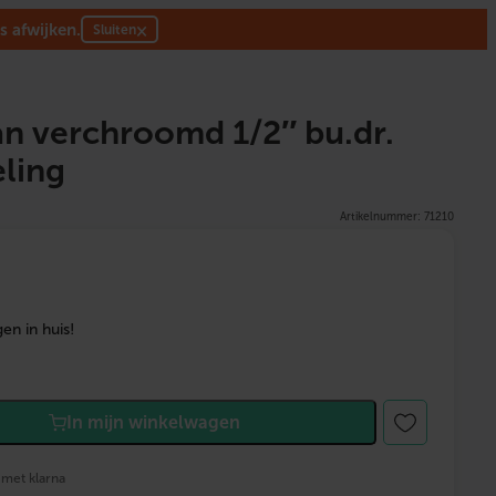
s afwijken.
×
Sluiten
n verchroomd 1/2″ bu.dr.
eling
Artikelnummer: 71210
en in huis!
In mijn winkelwagen
 met klarna