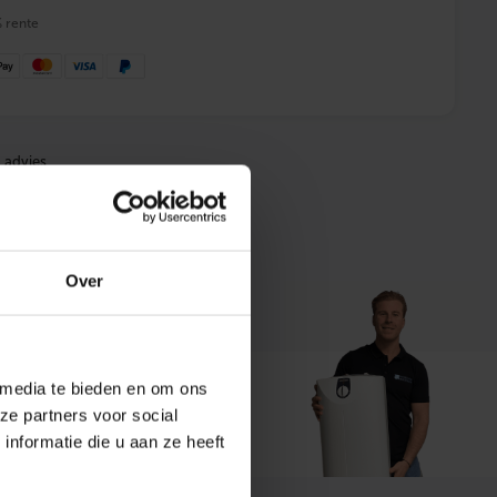
% rente
 advies
Over
 media te bieden en om ons
ze partners voor social
t ons
nformatie die u aan ze heeft