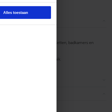
ordelingen
Alles toestaan
t in sanitaire ruimten, zoals toiletten, badkamers en
 bediening voor dagelijks gebruik.