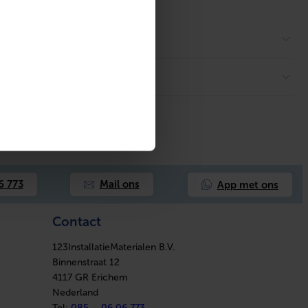
App met ons
6 773
Mail ons
Contact
123InstallatieMaterialen B.V.
Binnenstraat 12
4117 GR Erichem
Nederland
Tel:
085 – 06 06 773