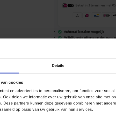
X
T
Betaal in 3 termijnen met 0
a
p
k
r
a
Achteraf betalen
mogelijk
a
n
Vrijblijvende offerte
en deskundig
v
Gratis verzending
vanaf €200,-
e
Altijd
scherp geprijsd
r
c
h
r
Details
o
o
m
d
 van cookies
1
/
ent en advertenties te personaliseren, om functies voor social
2
. Ook delen we informatie over uw gebruik van onze site met on
085 – 06 06 773
Mail ons
App me
"
b
e. Deze partners kunnen deze gegevens combineren met andere i
u
erzameld op basis van uw gebruik van hun services.
.
d