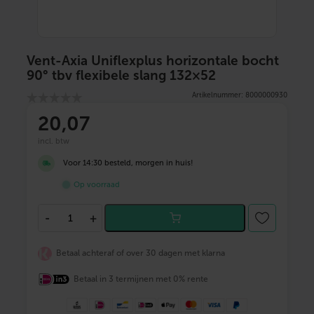
Vent-Axia Uniflexplus horizontale bocht
90° tbv flexibele slang 132×52
Artikelnummer: 8000000930
20
,07
incl. btw
Voor 14:30 besteld, morgen in huis!
Op voorraad
V
-
+
e
n
t
Betaal achteraf of over 30 dagen met klarna
-
A
Betaal in 3 termijnen met 0% rente
x
i
a