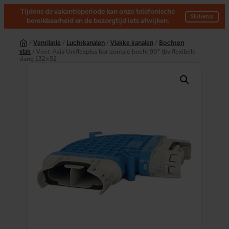
Tijdens de vakantieperiode kan onze telefonische
×
Sluiten
bereikbaarheid en de bezorgtijd iets afwijken.
Ga
naar
/
Ventilatie
/
Luchtkanalen
/
Vlakke kanalen
/
Bochten
de
vlak
/ Vent-Axia Uniflexplus horizontale bocht 90° tbv flexibele
inhoud
slang 132×52