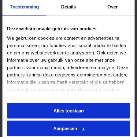
9
Productinformatie
Toestemming
Details
Over
0
°
Dit Vent-Axia Uniflex plus luchtverdeelsysteem kan
t
b
worden toegepast voor woningbouw,
Deze website maakt gebruik van cookies
v
appartementenbouw en kleine utiliteit.
f
We gebruiken cookies om content en advertenties te
l
personaliseren, om functies voor social media te bieden
e
Het ventilatieslangen systeem is universeel en
x
en om ons websiteverkeer te analyseren. Ook delen we
gebruiksvriendelijk te installeren voor de doe-het-
i
informatie over uw gebruik van onze site met onze
zelver. De ventilatiekanalen zijn flexibel en hebben een
b
e
partners voor social media, adverteren en analyse. Deze
kleine diameter. Hierdoor kan men eenvoudig en
l
partners kunnen deze gegevens combineren met andere
tijdbesparend installeren.
e
informatie die u aan ze heeft verstrekt of die ze hebben
s
l
verzameld op basis van uw gebruik van hun services.
De voordelen van dit ventilatiesysteem voor u op een
a
rij;
n
g
1
Alles toestaan
3
2
Kenmerken
×
Aanpassen
5
2