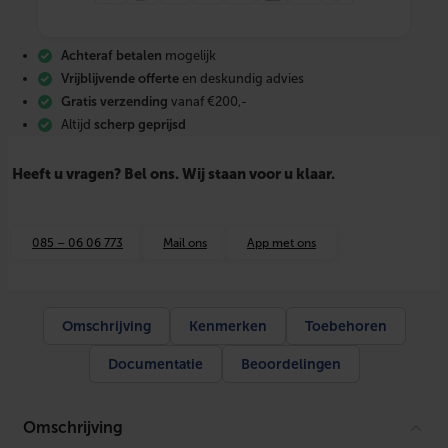
l
a
t
Achteraf betalen
mogelijk
i
e
Vrijblijvende offerte
en deskundig advies
M
Gratis verzending
vanaf €200,-
a
Altijd
scherp geprijsd
t
e
r
Heeft u vragen? Bel ons. Wij staan voor u klaar.
i
a
l
e
085 – 06 06 773
Mail ons
App met ons
n
–
D
u
o
Omschrijving
Kenmerken
Toebehoren
w
a
Documentatie
Beoordelingen
t
e
r
o
Omschrijving
n