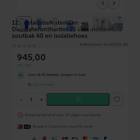
123InstallatieMaterialen –
Duowaterontharder 15 liter inclusief
zoutbak 60 en isolatiehoes
Artikelnummer: GH.WD2015.Z60
945
,00
incl. btw
Voor 14:30 besteld, morgen in huis!
Op voorraad
1
-
+
2
3
I
Betaal achteraf of over 30 dagen met klarna
n
s
Betaal in 3 termijnen met 0% rente
t
a
l