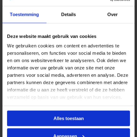
Energie besparen door gebruik van een
waterontharder!
Kalkaanslag (ketelsteen) op
Toestemming
Details
Over
verwarmingselementen in bijvoorbeeld wasmachine,
vaatwasser en Quooker, maar ook in CV leidingen,
radiatoren en CV ketels zorgt voor een isolatielaag.
Deze website maakt gebruik van cookies
Door die isolatie is er meer energie nodig om warmte
We gebruiken cookies om content en advertenties te
over te brengen. Een CV systeem kan het beste gevuld
personaliseren, om functies voor social media te bieden
worden met zacht water met een resthardheid van 3dH.
en om ons websiteverkeer te analyseren. Ook delen we
informatie over uw gebruik van onze site met onze
Zacht water vermindert huidirritatie.
Huidirritatie kan
partners voor social media, adverteren en analyse. Deze
meerdere oorzaken hebben. Klachten worden veelal
partners kunnen deze gegevens combineren met andere
verergerd doordat kalk in het water de huid uitdroogt.
informatie die u aan ze heeft verstrekt of die ze hebben
Met zacht water is huidirritatie vaak dragelijker of
verzameld op basis van uw gebruik van hun services.
helemaal verleden tijd.
Bespaar op schoonmaakmiddelen.
Kalk gaat een
Alles toestaan
binding aan met de werkzame stoffen in zepen,
shampoos en andere schoonmaakmiddelen. De met
Aanpassen
kalk gebonden werkzame stoffen kunnen niet meer