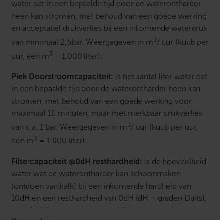
water dat in een bepaalde tijd door de waterontharder
heen kan stromen, met behoud van een goede werking
en acceptabel drukverlies bij een inkomende waterdruk
3
van minimaal 2,5bar. Weergegeven in m
/ uur (kuub per
3
uur, één m
= 1.000 liter).
Piek Doorstroomcapaciteit:
is het aantal liter water dat
in een bepaalde tijd door de waterontharder heen kan
stromen, met behoud van een goede werking voor
maximaal 10 minuten, maar met merkbaar drukverlies
3
van c.a. 1 bar. Weergegeven in m
/ uur (kuub per uur,
3
één m
= 1.000 liter).
Filtercapaciteit @0dH resthardheid:
is de hoeveelheid
water wat de waterontharder kan schoonmaken
(ontdoen van kalk) bij een inkomende hardheid van
10dH en een resthardheid van 0dH (dH = graden Duits),
voordat hij moet regenereren. Weergegeven in