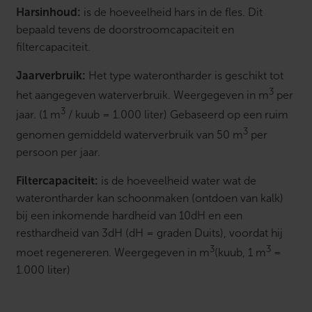
b
Harsinhoud:
is de hoeveelheid hars in de fles. Dit
a
bepaald tevens de doorstroomcapaciteit en
k
6
filtercapaciteit.
0
e
Jaarverbruik:
Het type waterontharder is geschikt tot
n
3
i
het aangegeven waterverbruik. Weergegeven in m
per
s
3
jaar. (1 m
/ kuub = 1.000 liter) Gebaseerd op een ruim
o
l
3
genomen gemiddeld waterverbruik van 50 m
per
a
persoon per jaar.
t
i
e
Filtercapaciteit:
is de hoeveelheid water wat de
h
waterontharder kan schoonmaken (ontdoen van kalk)
o
e
bij een inkomende hardheid van 10dH en een
s
resthardheid van 3dH (dH = graden Duits), voordat hij
a
a
3
3
moet regenereren. Weergegeven in m
(kuub, 1 m
=
n
1.000 liter)
t
a
l