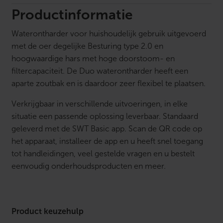
t
h
Productinformatie
a
r
Waterontharder voor huishoudelijk gebruik uitgevoerd
d
e
met de oer degelijke Besturing type 2.0 en
r
hoogwaardige hars met hoge doorstoom- en
1
5
filtercapaciteit. De Duo waterontharder heeft een
l
aparte zoutbak en is daardoor zeer flexibel te plaatsen.
i
t
Verkrijgbaar in verschillende uitvoeringen, in elke
e
r
situatie een passende oplossing leverbaar. Standaard
i
geleverd met de SWT Basic app. Scan de QR code op
n
c
het apparaat, installeer de app en u heeft snel toegang
l
tot handleidingen, veel gestelde vragen en u bestelt
u
s
eenvoudig onderhoudsproducten en meer.
i
e
f
z
o
Product keuzehulp
u
t