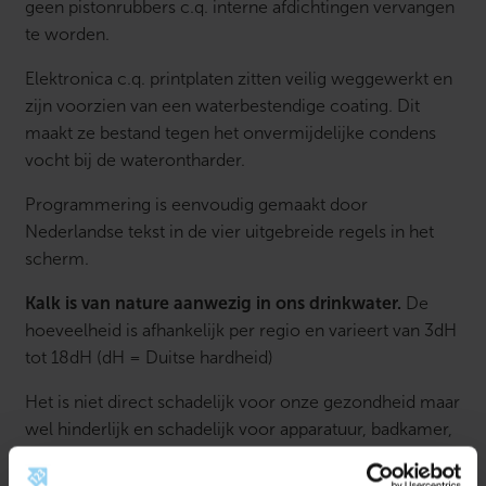
geen pistonrubbers c.q. interne afdichtingen vervangen
te worden.
Elektronica c.q. printplaten zitten veilig weggewerkt en
zijn voorzien van een waterbestendige coating. Dit
maakt ze bestand tegen het onvermijdelijke condens
vocht bij de waterontharder.
Programmering is eenvoudig gemaakt door
Nederlandse tekst in de vier uitgebreide regels in het
scherm.
Kalk is van nature aanwezig in ons drinkwater.
De
hoeveelheid is afhankelijk per regio en varieert van 3dH
tot 18dH (dH = Duitse hardheid)
Het is niet direct schadelijk voor onze gezondheid maar
wel hinderlijk en schadelijk voor apparatuur, badkamer,
keuken etc.