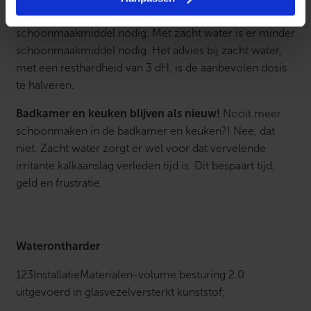
actief schoonmaken. Hierdoor is er meer
schoonmaakmiddel nodig. Met zacht water is er minder
schoonmaakmiddel nodig. Het advies bij zacht water,
met een resthardheid van 3 dH, is de aanbevolen dosis
te halveren.
Badkamer en keuken blijven als nieuw!
Nooit meer
schoonmaken in de badkamer en keuken?! Nee, dat
niet. Zacht water zorgt er wel voor dat vervelende
irritante kalkaanslag verleden tijd is. Dit bespaart tijd,
geld en frustratie.
Waterontharder
123InstallatieMaterialen-volume besturing 2.0
uitgevoerd in glasvezelversterkt kunststof;