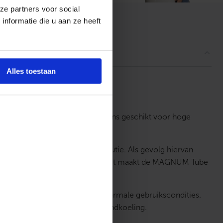
ze partners voor social
nformatie die u aan ze heeft
ordelingen
Alles toestaan
re. Daardoor is deze buis tevens geschikt voor hoge
n gecontroleerd zijketendistributie. Als gevolg hiervan
netting (crosslinking) nodig is. Dit maakt de MAGNUM Tube
 van minimaal 50 jaar onder normale gebruikscondities.
dverwarming / koeling en plafondkoeling.