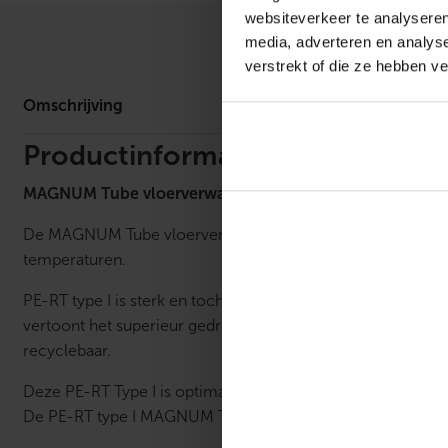
websiteverkeer te analyseren
media, adverteren en analys
Omschrijv
verstrekt of die ze hebben v
Omschrijving
Productinformatie
MAGNUM Tube vloerverwarmingsbuis PE-RT 10 x 1,3
De MAGNUM Tube vloerverwarmingsbuis is vervaardigd van e
temperaturen.
PE-RT type I is sterk en toch flexibel. Het is een copolyme
vertoont het superieur gedrag op het gebied van spannings
recyclebaar.
Deze PE-RT Type I is optimaal gestabiliseerd tegen verou
De PE-RT type I MAGNUM Tube is speciaal ontwikkeld voor