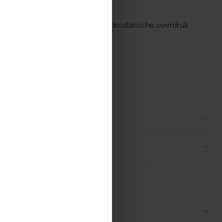
tuurbereik wordt verlangd.
j een maximaal 6 bar interne hydrostatische overdruk