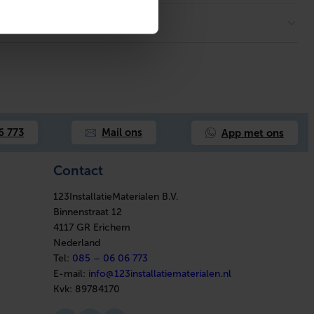
App met ons
6 773
Mail ons
Contact
123InstallatieMaterialen B.V.
Binnenstraat 12
4117 GR Erichem
Nederland
Tel:
085 – 06 06 773
E-mail:
info@123installatiematerialen.nl
Kvk:
89784170