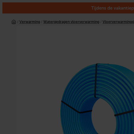
Tijdens de vakantiep
Ga
naar
/
Verwarming
/
Watergedragen vloerverwarming
/
Vloerverwarmings
de
inhoud