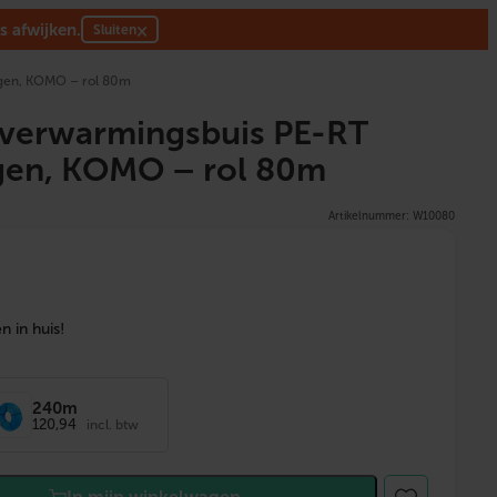
s afwijken.
×
Sluiten
gen, KOMO – rol 80m
erwarmingsbuis PE-RT
gen, KOMO – rol 80m
Artikelnummer: W10080
 in huis!
240m
120,94
incl. btw