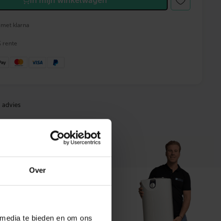
In mijn winkelwagen
 met klarna
% rente
 advies
Over
t ons
 media te bieden en om ons