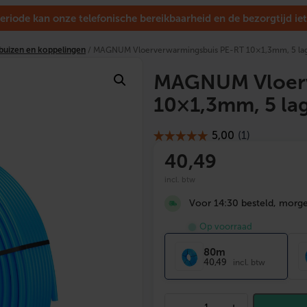
eriode kan onze telefonische bereikbaarheid en de bezorgtijd iet
buizen en koppelingen
/ MAGNUM Vloerverwarmingsbuis PE-RT 10×1,3mm, 5 la
MAGNUM Vloerv
10×1,3mm, 5 la
40
,49
incl. btw
Voor 14:30 besteld, morgen
Op voorraad
80m
40,49
incl. btw
M