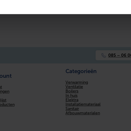
1.3 mm
Blauw
Overig
0.01 mm
0.043 l/m
085 – 06 0
5
Categorieën
count
Ja
Verwarming
Ventilatie
t
Ja
Boilers
ingen
In huis
Elektra
ijst
0.4 W/(m.K)
Installatiemateriaal
roducten
Sanitair
Afbouwmaterialen
DN 8
Nee