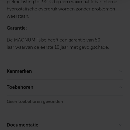
piekbelasting tot 95°C bij een maximaal 6 bar interne
hydrostatische overdruk worden zonder problemen
weerstaan.
Garantie:
De MAGNUM Tube heeft een garantie van 50
jaar waarvan de eerste 10 jaar met gevolgschade.
Kenmerken
Afgedopt
Nee
Toebehoren
Flexibel
Ja
Geen toebehoren gevonden
KIWA-keur
Nee
KOMO-keur
Ja
Documentatie