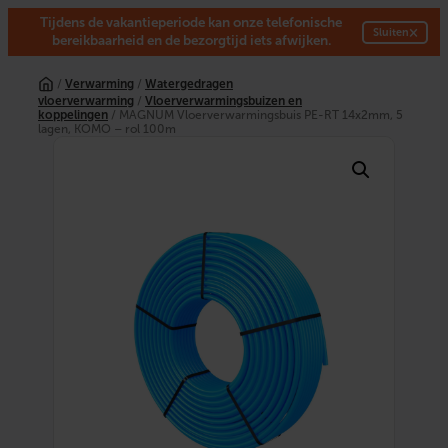
Tijdens de vakantieperiode kan onze telefonische
×
Sluiten
bereikbaarheid en de bezorgtijd iets afwijken.
Ga
naar
/
Verwarming
/
Watergedragen
de
vloerverwarming
/
Vloerverwarmingsbuizen en
inhoud
koppelingen
/ MAGNUM Vloerverwarmingsbuis PE-RT 14x2mm, 5
lagen, KOMO – rol 100m