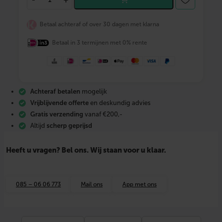
A
G
N
Betaal achteraf of over 30 dagen met klarna
U
M
Betaal in 3 termijnen met 0% rente
V
l
o
e
r
v
Achteraf betalen
mogelijk
e
r
Vrijblijvende offerte
en deskundig advies
w
Gratis verzending
vanaf €200,-
a
Altijd
scherp geprijsd
r
m
i
Heeft u vragen? Bel ons. Wij staan voor u klaar.
n
g
s
b
085 – 06 06 773
Mail ons
App met ons
u
i
s
P
E