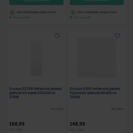
Voor 12:00 besteld, morgen in huis!
Voor 12:00 besteld, morgen in huis!
Op voorraad
Op voorraad
Ecosun E270K infrarood paneel
Ecosun E300 infrarood paneel
plafond en wand 100x32cm
(Systeem) plafond 60x60cm
270W
300W
SKU: 16025
SKU: 16001
168
,99
148
,99
incl. btw
incl. btw