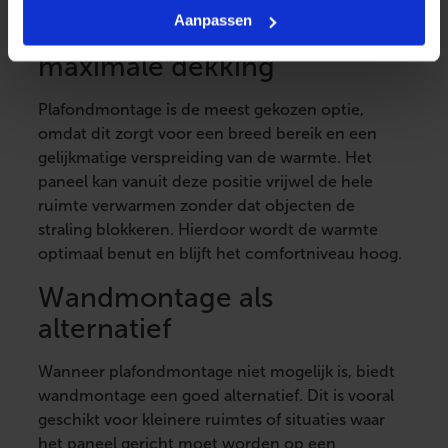
Aanpassen
Plafondmontage voor
maximale dekking
Plafondmontage is de meest gekozen optie,
omdat dit zorgt voor een breed bereik en een
gelijkmatige verspreiding van de warmte. Het
paneel kan vanuit deze positie vrijwel de hele
ruimte verwarmen zonder dat objecten de
straling blokkeren. Hierdoor wordt de warmte
optimaal benut en blijft het comfortniveau hoog.
Wandmontage als
alternatief
Wanneer plafondmontage niet mogelijk is, biedt
wandmontage een goed alternatief. Dit is vooral
geschikt voor kleinere ruimtes of situaties waar
het paneel gericht moet worden op een