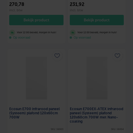
270
,78
231
,92
incl. btw
incl. btw
Bekijk product
Bekijk product
Voor 12:00 besteld, morgen in huis!
Voor 12:00 besteld, morgen in huis!
Op voorraad
Op voorraad
Ecosun E700 infrarood paneel
Ecosun E700EX-ATEX infrarood
(Systeem) plafond 120x60cm
paneel (Systeem) plafond
700W
120x60cm 700W met Nano-
coating
SKU: 16003
SKU: 16004