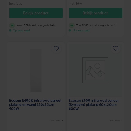
incl. btw
incl. btw
Bekijk product
Bekijk product
Voor 12:00 besteld, morgen in huis!
Voor 12:00 besteld, morgen in huis!
Op voorraad
Op voorraad
Ecosun E400K infrarood paneel
Ecosun E600 infrarood paneel
plafond en wand 150x32cm
(Systeem) plafond 60x120cm
400W
600W
SKU: 16035
SKU: 16002