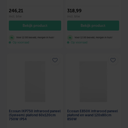
246
,21
318
,99
incl. btw
incl. btw
Bekijk product
Bekijk product
Voor 12:00 besteld, morgen in huis!
Voor 12:00 besteld, morgen in huis!
Op voorraad
Op voorraad
Ecosun IKP750 infrarood paneel
Ecosun E850K infrarood paneel
(Systeem) plafond 60x120cm
plafond en wand 120x80cm
750W IP54
850W