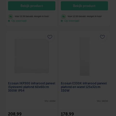
Bekijk product
Bekijk product
Voor 12:00 besteld, morgen in huis!
Voor 12:00 besteld, morgen in huis!
Op voorraad
Op voorraad
Ecosun IKP300 infrarood paneel
Ecosun E330K infrarood paneel
(Systeem) plafond 60x60cm
plafond en wand 125x32cm
300W IP54
330W
SKU: 16054
SKU: 16030
208
,99
178
,99