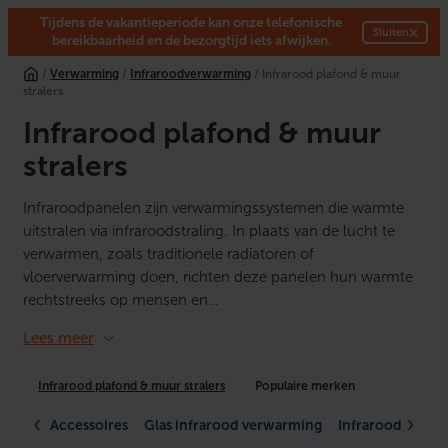
Tijdens de vakantieperiode kan onze telefonische
×
Sluiten
bereikbaarheid en de bezorgtijd iets afwijken.
Ga
/
Verwarming
/
Infraroodverwarming
/ Infrarood plafond & muur
naar
stralers
de
inhoud
Infrarood plafond & muur
stralers
Infraroodpanelen zijn verwarmingssystemen die warmte
uitstralen via infraroodstraling. In plaats van de lucht te
verwarmen, zoals traditionele radiatoren of
vloerverwarming doen, richten deze panelen hun warmte
rechtstreeks op mensen en…
Lees meer
Infrarood plafond & muur stralers
Populaire merken
Accessoires
Glas infrarood verwarming
Infrarood (Syste