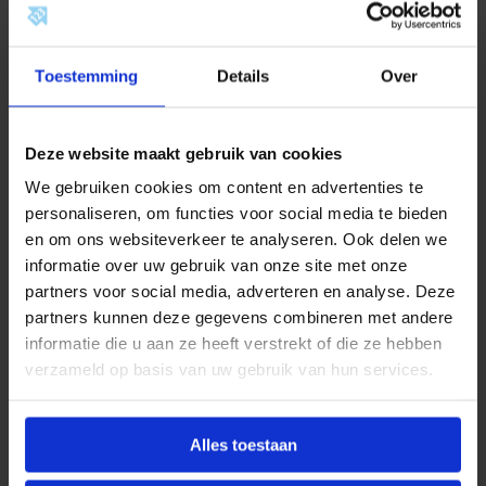
Bereik en straalafstand van
infraroodpanelen
Toestemming
Details
Over
Het bereik van een infraroodpaneel hangt sterk af
van factoren zoals het vermogen, de grootte en
de positie. Een paneel van ongeveer 300 watt
Deze website maakt gebruik van cookies
heeft doorgaans een straalafstand van 2 tot 4
We gebruiken cookies om content en advertenties te
meter. Grotere modellen met een vermogen
personaliseren, om functies voor social media te bieden
tussen de 600 en 1200 watt kunnen warmte
en om ons websiteverkeer te analyseren. Ook delen we
uitstralen tot 6 meter. Het is wel belangrijk om
informatie over uw gebruik van onze site met onze
rekening te houden met het feit dat de intensiteit
partners voor social media, adverteren en analyse. Deze
afneemt naarmate de afstand groter wordt. Voor
partners kunnen deze gegevens combineren met andere
optimaal comfort wordt meestal een afstand van
informatie die u aan ze heeft verstrekt of die ze hebben
2 tot 3 meter aanbevolen. Dit is het gebied waarin
verzameld op basis van uw gebruik van hun services.
de warmte het krachtigst wordt ervaren.
De beste plaatsing van
Alles toestaan
een infraroodpaneel