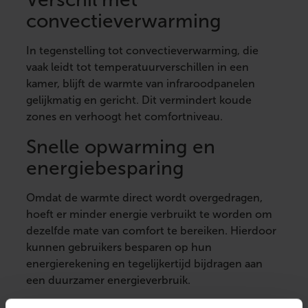
convectieverwarming
In tegenstelling tot convectieverwarming, die
vaak leidt tot temperatuurverschillen in een
kamer, blijft de warmte van infraroodpanelen
gelijkmatig en gericht. Dit vermindert koude
zones en verhoogt het comfortniveau.
Snelle opwarming en
energiebesparing
Omdat de warmte direct wordt overgedragen,
hoeft er minder energie verbruikt te worden om
dezelfde mate van comfort te bereiken. Hierdoor
kunnen gebruikers besparen op hun
energierekening en tegelijkertijd bijdragen aan
een duurzamer energieverbruik.