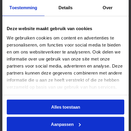
p
Productinformatie
Toestemming
Details
Over
l
a
Infrarood verwarming geeft een andere warmte af als
f
o
een traditionele radiator. De warmte is vergelijken met
Deze website maakt gebruik van cookies
n
warmte die je van de zon voelt. Doordat die straalt hoef
d
We gebruiken cookies om content en advertenties te
6
je niet de gehele ruimte te verwarmen maar alleen de
0
personaliseren, om functies voor social media te bieden
locatie die verwarmd hoeft te worden. Tevens heeft u in
x
en om ons websiteverkeer te analyseren. Ook delen we
6
vergelijking van verwarmen met een airco etc. geen
informatie over uw gebruik van onze site met onze
0
droge lucht!
c
partners voor social media, adverteren en analyse. Deze
m
partners kunnen deze gegevens combineren met andere
Dit product wordt geleverd met:
3
0
informatie die u aan ze heeft verstrekt of die ze hebben
Bij gebruik als hoofdverwarming van infrarood panelen
0
verzameld op basis van uw gebruik van hun services.
heeft u minimaal aantal vermogen nodig:
(hierbij gaan
W
I
wij uit van normaal geïsoleerde woningen):
P
5
Alles toestaan
4
a
a
Kenmerken
n
Aanpassen
t