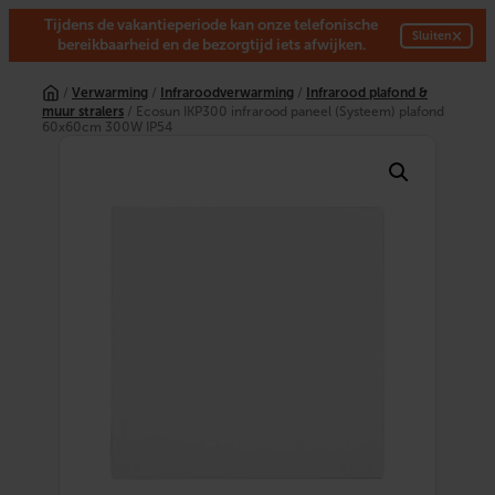
Tijdens de vakantieperiode kan onze telefonische
×
Sluiten
bereikbaarheid en de bezorgtijd iets afwijken.
Ga
naar
/
Verwarming
/
Infraroodverwarming
/
Infrarood plafond &
de
muur stralers
/ Ecosun IKP300 infrarood paneel (Systeem) plafond
inhoud
60x60cm 300W IP54