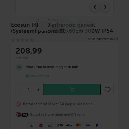
Ecosun IKP300 infrarood paneel
(Systeem) plafond 60x60cm 300W IP54
Artikelnummer: 16054
208
,99
incl. btw
Voor 12:00 besteld, morgen in huis!
Op voorraad
E
-
+
c
o
s
Betaal achteraf of over 30 dagen met klarna
u
n
Betaal in 3 termijnen met 0% rente
I
K
P