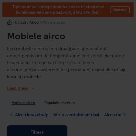
Tijdens de vakantieperiode kan onze telefonische
×
Sluiten
bereikbaarheid en de bezorgtijd iets afwijken.
Ga
/
In huis
/
Airco
/ Mobiele airco
naar
de
Mobiele airco
inhoud
Een mobiele airco is een draagbaar apparaat dat
ontworpen is om de temperatuur in een specifieke ruimte
te verlagen. In tegenstelling tot traditionele
airconditioningssystemen die permanent geïnstalleerd zijn,
kunnen mobiele…
Lees meer
Mobiele airco
Populaire merken
Airco keuzehulp
Airco aansluitmateriaal
Airco toebehor
Filters