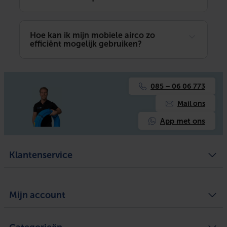
Hoe kan ik mijn mobiele airco zo
efficiënt mogelijk gebruiken?
085 – 06 06 773
Mail ons
App met ons
Klantenservice
Algemene voorwaarden
Over ons
Mijn account
Privacy Policy
Bezorgen en ophalen
Retourneren
Defect of schade melden
Mijn account
Service
Mijn bestellingen