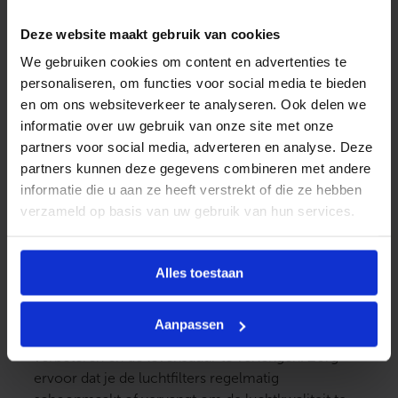
aangezien dit een indicatie geeft van het
Deze website maakt gebruik van cookies
energieverbruik.
We gebruiken cookies om content en advertenties te
Door strategisch gebruik te maken van uw mobiele
personaliseren, om functies voor social media te bieden
airco, zoals het sluiten van deuren en ramen tijdens
en om ons websiteverkeer te analyseren. Ook delen we
het gebruik, kunt u de efficiëntie verder verhogen.
informatie over uw gebruik van onze site met onze
Ook het gebruik van gordijnen of zonneschermen
partners voor social media, adverteren en analyse. Deze
kan helpen om de warmte buiten te houden,
partners kunnen deze gegevens combineren met andere
waardoor de airco minder hard hoeft te werken om
informatie die u aan ze heeft verstrekt of die ze hebben
de kamer te koelen.
verzameld op basis van uw gebruik van hun services.
Tips voor optimaal gebruik
van een mobiele airco
Alles toestaan
Om het meeste uit uw mobiele airco te halen, zijn
Aanpassen
er enkele tips die je kunt volgen om de prestaties te
verbeteren en de levensduur te verlengen. Zorg
ervoor dat je de luchtfilters regelmatig