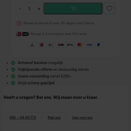
T
-
+
E
C
E
Betaal achteraf of over 30 dagen met klarna
f
l
Betaal in 3 termijnen met 0% rente
e
x
k
n
e
l
Achteraf betalen
mogelijk
f
i
Vrijblijvende offerte
en deskundig advies
t
Gratis verzending
vanaf €200,-
t
Altijd
scherp geprijsd
i
n
g
Heeft u vragen? Bel ons. Wij staan voor u klaar.
s
t
a
n
085 – 06 06 773
Mail ons
App met ons
d
a
a