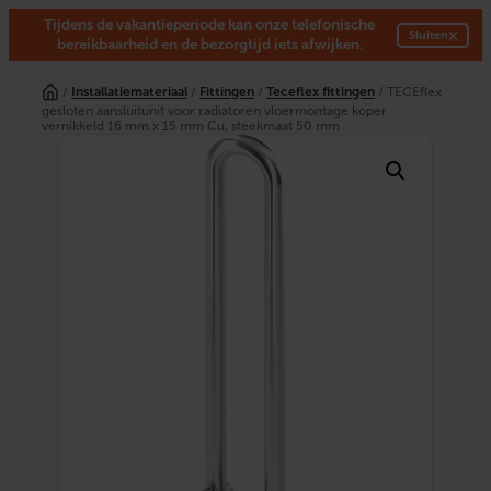
Tijdens de vakantieperiode kan onze telefonische
×
Sluiten
bereikbaarheid en de bezorgtijd iets afwijken.
Ga
naar
/
Installatiemateriaal
/
Fittingen
/
Teceflex fittingen
/ TECEflex
de
gesloten aansluitunit voor radiatoren vloermontage koper
inhoud
vernikkeld 16 mm x 15 mm Cu, steekmaat 50 mm