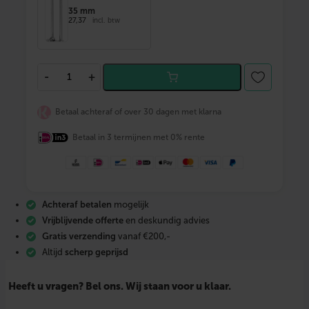
35 mm
27,37
incl. btw
T
-
+
E
C
E
Betaal achteraf of over 30 dagen met klarna
f
l
Betaal in 3 termijnen met 0% rente
e
x
g
e
s
l
Achteraf betalen
mogelijk
o
t
Vrijblijvende offerte
en deskundig advies
e
Gratis verzending
vanaf €200,-
n
Altijd
scherp geprijsd
a
a
n
Heeft u vragen? Bel ons. Wij staan voor u klaar.
s
l