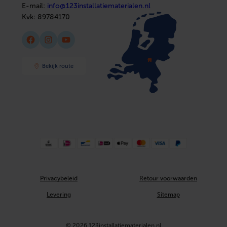
17 mm
E-mail:
info@123installatiematerialen.nl
Kvk:
89784170
Uitwendige buisdiameter aansluiting 2
15 mm
Facebook
Instagram
YouTube
Bekijk route
Privacybeleid
Retour voorwaarden
Levering
Sitemap
© 2026 123installatiematerialen.nl