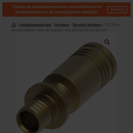
Tijdens de vakantieperiode kan onze telefonische
×
Sluiten
bereikbaarheid en de bezorgtijd iets afwijken.
Ga
naar
/
Installatiemateriaal
/
Fittingen
/
Teceflex fittingen
/ TECEflex
de
aansluitadapter voor de hygiëne-box silicium brons 16 mm
inhoud