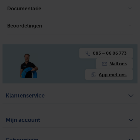
KIWA-keur
Ja
Documentatie
Verlopend
Nee
Beoordelingen
Er is geen download beschikbaar.
Aansluiting 1
Schuifmof
Aansluiting 2
Overig
085 – 06 06 773
Systeemgebonden
Ja
Mail ons
Hoofdkleur fitting
Overig
App met ons
Met TUV goedkeuring
Nee
Klantenservice
DIN-CERTCO certificaat
Nee
Materiaal aansluiting 1
Koper
Algemene voorwaarden
Over ons
Mijn account
Privacy Policy
Materiaal aansluiting 2
Koper
Bezorgen en ophalen
Retourneren
Defect of schade melden
Mijn account
Oppervlaktebehandeling aansluiting 1
Onbehandeld
Service
Mijn bestellingen