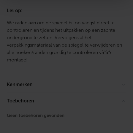
a
a
Let op:
r
I
We raden aan om de spiegel bij ontvangst direct te
n
c
controleren en tijdens het uitpakken op een zachte
l
ondergrond te zetten. Vervolgens al het
.
s
verpakkingsmateriaal van de spiegel te verwijderen en
p
alle hoeken/randen grondig te controleren và³à³r
i
e
montage!
g
e
l
v
e
Kenmerken
r
w
a
Merk
Saniful
Toebehoren
r
m
i
Geen toebehoren gevonden
n
g
R