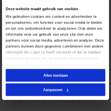
g
Door de spiegelverwarming heeft u geen last meer van
i
Deze website maakt gebruik van cookies
condensvorming op uw spiegel.
n
We gebruiken cookies om content en advertenties te
3
k
De spiegelverwarming kan direct op het
personaliseren, om functies voor social media te bieden
l
lichtnet/hoofdstroomnetwerk aangesloten te worden,
en om ons websiteverkeer te analyseren. Ook delen we
e
u
deze dient geschakeld te zijn.
informatie over uw gebruik van onze site met onze
r
partners voor social media, adverteren en analyse. Deze
e
n
partners kunnen deze gegevens combineren met andere
i
informatie die u aan ze heeft verstrekt of die ze hebben
n
Montage
verzameld op basis van uw gebruik van hun services.
s
t
De spiegel kan direct op het
e
l
lichtnet/hoofdstroomnetwerk aangesloten worden.
Alles toestaan
b
a
Let op de spiegelverwarming dient op een aparte
a
r
schakelaar te worden aangesloten.
Aanpassen
&
d
De spiegel dient aan de wand bevestigd te worden.
i
m
b