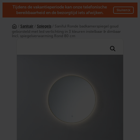
Tijdens de vakantieperiode kan onze telefonische
×
Sluiten
bereikbaarheid en de bezorgtijd iets afwijken.
Ga
naar
/
Sanitair
/
Spiegels
/ Saniful Ronde badkamerspiegel goud
de
geborsteld met led verlichting in 3 kleuren instelbaar & dimbaar
inhoud
Incl. spiegelverwarming Rond 80 cm