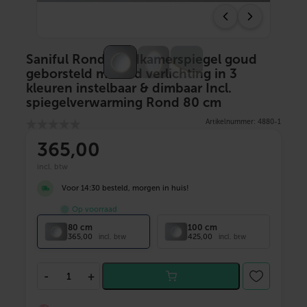
Saniful Ronde badkamerspiegel goud
geborsteld met led verlichting in 3
kleuren instelbaar & dimbaar Incl.
spiegelverwarming Rond 80 cm
Artikelnummer: 4880-1
365
,00
incl. btw
Voor 14:30 besteld, morgen in huis!
Op voorraad
80 cm
100 cm
365,00
425,00
incl. btw
incl. btw
S
-
+
a
n
i