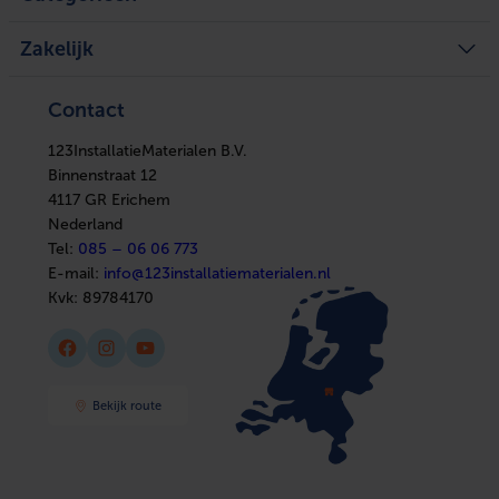
Legplan aanvragen
Mijn tickets
Achteraf betalen
Mijn verlanglijst
Verwarming
Zakelijke klant worden
Vergelijk producten
Zakelijk
Ventilatie
Kennisbank
Boilers
In huis
Verwarming
Elektra
Ventilatie
Contact
Installatiemateriaal
Boilers
Sanitair
In huis
Afbouwmaterialen
123InstallatieMaterialen B.V.
Elektra
Installatiemateriaal
Binnenstraat 12
Sanitair
4117 GR Erichem
Afbouwmaterialen
Nederland
Tel:
085 – 06 06 773
E-mail:
info@123installatiematerialen.nl
Kvk:
89784170
Facebook
Instagram
YouTube
Bekijk route