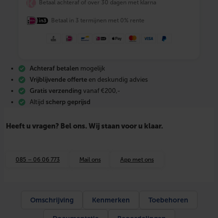
Betaal achteraf of over 30 dagen met klarna
f
u
Betaal in 3 termijnen met 0% rente
l
R
o
n
d
e
Achteraf betalen
mogelijk
b
a
Vrijblijvende offerte
en deskundig advies
d
Gratis verzending
vanaf €200,-
k
Altijd
scherp geprijsd
a
m
e
Heeft u vragen? Bel ons. Wij staan voor u klaar.
r
s
p
i
085 – 06 06 773
Mail ons
App met ons
e
g
e
l
g
Omschrijving
Kenmerken
Toebehoren
o
u