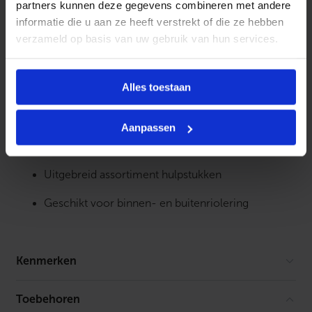
partners kunnen deze gegevens combineren met andere
lijm- of rubberverbindingen.
informatie die u aan ze heeft verstrekt of die ze hebben
verzameld op basis van uw gebruik van hun services.
Kenmerken:
Gemaakt van hoogwaardig PVC
Alles toestaan
Bestand tegen chemicaliën en
temperatuurschommelingen
Aanpassen
Eenvoudige en snelle montage
Uitgebreid assortiment hulpstukken
Geschikt voor binnen- en buitenriolering
Kenmerken
Afgedopt
Nee
Toebehoren