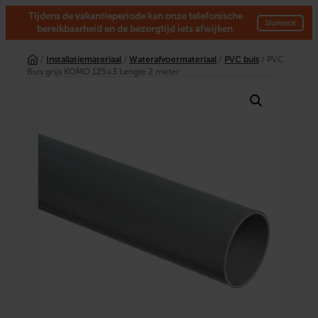
Tijdens de vakantieperiode kan onze telefonische
×
Sluiten
bereikbaarheid en de bezorgtijd iets afwijken.
Ga
naar
/
Installatiemateriaal
/
Waterafvoermateriaal
/
PVC buis
/ PVC
de
Buis grijs KOMO 125×3 Lengte 2 meter
inhoud