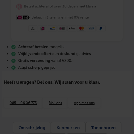
B
Betaal achteraf of over 30 dagen met klarna
u
i
Betaal in 3 termijnen met 0% rente
s
g
r
i
j
s
Achteraf betalen
mogelijk
K
O
Vrijblijvende offerte
en deskundig advies
M
Gratis verzending
vanaf €200,-
O
Altijd
scherp geprijsd
1
2
5
Heeft u vragen? Bel ons. Wij staan voor u klaar.
×
3
L
e
085 – 06 06 773
Mail ons
App met ons
n
g
t
e
2
Omschrijving
Kenmerken
Toebehoren
m