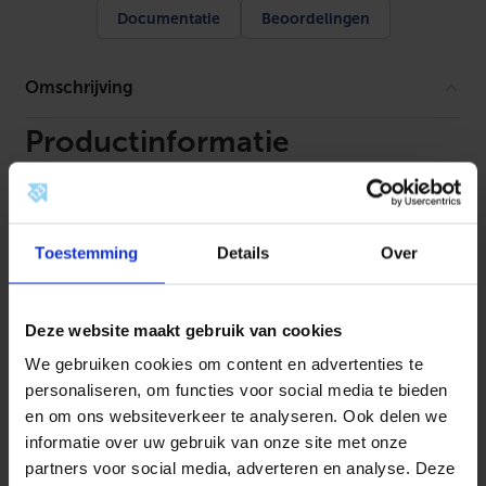
e
Documentatie
Beoordelingen
t
e
r
a
Omschrijving
a
n
t
Productinformatie
a
l
Wavin PVC afvoersystemen
staan bekend om hun
hoge kwaliteit, duurzaamheid en eenvoudige
verwerking. Ze zijn ontworpen voor het efficiënt
Toestemming
Details
Over
afvoeren van vuil- en regenwater in zowel woning- als
utiliteitsbouw. Dankzij het sterke en vormvaste
polyvinylchloride (PVC) materiaal zijn de buizen en
Deze website maakt gebruik van cookies
hulpstukken bestand tegen chemische invloeden, druk-
We gebruiken cookies om content en advertenties te
en temperatuurswisselingen. Met een uitgebreid
personaliseren, om functies voor social media te bieden
assortiment bochten, T-stukken, verloopstukken en
en om ons websiteverkeer te analyseren. Ook delen we
buizen biedt Wavin een complete oplossing voor iedere
informatie over uw gebruik van onze site met onze
afvoerinstallatie. De producten zijn licht van gewicht,
partners voor social media, adverteren en analyse. Deze
eenvoudig op maat te maken en snel te monteren met