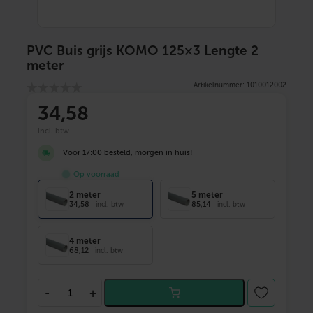
PVC Buis grijs KOMO 125×3 Lengte 2
meter
Artikelnummer: 1010012002
34
,58
incl. btw
Voor 17:00 besteld, morgen in huis!
Op voorraad
2 meter
5 meter
34,58
85,14
incl. btw
incl. btw
4 meter
68,12
incl. btw
P
-
+
V
C