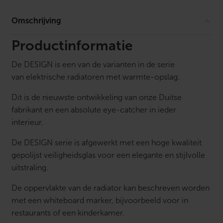
r
a
Omschrijving
d
i
a
Productinformatie
t
o
De DESIGN is een van de varianten in de serie
r
R
van elektrische radiatoren met warmte-opslag.
F
Z
Dit is de nieuwste ontwikkeling van onze Duitse
w
a
fabrikant en een absolute eye-catcher in ieder
r
interieur.
t
,
De DESIGN serie is afgewerkt met een hoge kwaliteit
1
0
gepolijst veiligheidsglas voor een elegante en stijlvolle
0
uitstraling.
0
W
a
De oppervlakte van de radiator kan beschreven worden
t
met een whiteboard marker, bijvoorbeeld voor in
t
,
restaurants of een kinderkamer.
7