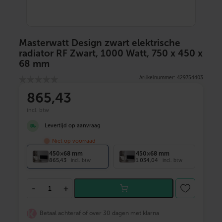
Masterwatt Design zwart elektrische
radiator RF Zwart, 1000 Watt, 750 x 450 x
68 mm
Artikelnummer: 429754403
865
,43
incl. btw
Levertijd op aanvraag
Niet op voorraad
450×68 mm
450×68 mm
865,43
1.034,04
incl. btw
incl. btw
M
-
+
a
s
t
Betaal achteraf of over 30 dagen met klarna
e