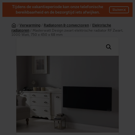
Tijdens de vakantieperiode kan onze telefonische
×
Sluiten
bereikbaarheid en de bezorgtijd iets afwijken.
Ga
naar
/
Verwarming
/
Radiatoren & convectoren
/
Elektrische
de
radiatoren
/ Masterwatt Design zwart elektrische radiator RF Zwart,
inhoud
1000 Watt, 750 x 450 x 68 mm