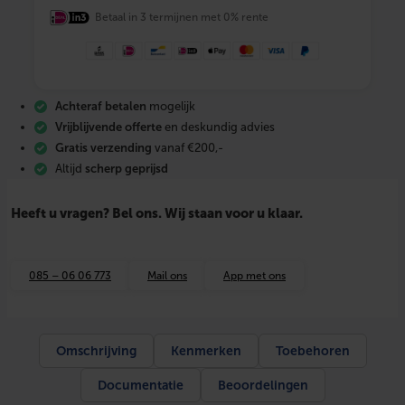
r
Betaal in 3 termijnen met 0% rente
w
a
t
t
D
e
Achteraf betalen
mogelijk
s
i
Vrijblijvende offerte
en deskundig advies
g
Gratis verzending
vanaf €200,-
n
Altijd
scherp geprijsd
z
w
a
Heeft u vragen? Bel ons. Wij staan voor u klaar.
r
t
e
l
085 – 06 06 773
Mail ons
App met ons
e
k
t
r
i
Omschrijving
Kenmerken
Toebehoren
s
c
Documentatie
Beoordelingen
h
e