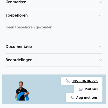
Kenmerken
Materiaal
Kunststof
Toebehoren
Uitwendige buisdiameter aansluiting 1
12 mm
Geen toebehoren gevonden
Uitwendige buisdiameter aansluiting 2
12 mm
Documentatie
Beoordelingen
Er is geen download beschikbaar.
085 – 06 06 773
Mail ons
App met ons