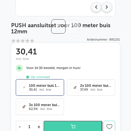
PUSH aansluitset voor 100 meter buis
12mm
Artikelnummer: W91201
30
,41
incl. btw
Voor 14:30 besteld, morgen in huis!
Op voorraad
100 meter buis 12mm
2x 100 meter buis 12mm
30,41
37,49
incl. btw
incl. btw
3x 100 meter buis 12mm
62,94
incl. btw
P
-
+
U