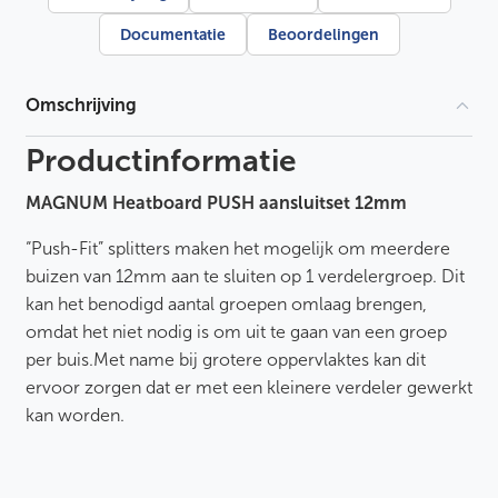
u
i
Documentatie
Beoordelingen
s
1
2
m
Omschrijving
m
a
a
Productinformatie
n
t
MAGNUM Heatboard PUSH aansluitset 12mm
a
l
“Push-Fit” splitters maken het mogelijk om meerdere
buizen van 12mm aan te sluiten op 1 verdelergroep. Dit
kan het benodigd aantal groepen omlaag brengen,
omdat het niet nodig is om uit te gaan van een groep
per buis.
Met name bij grotere oppervlaktes kan dit
ervoor zorgen dat er met een kleinere verdeler gewerkt
kan worden.