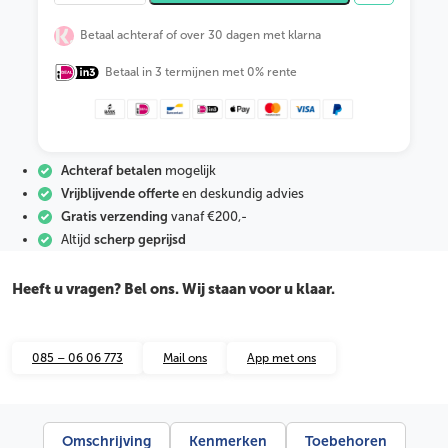
S
H
Betaal achteraf of over 30 dagen met klarna
a
a
Betaal in 3 termijnen met 0% rente
n
s
l
u
i
t
Achteraf betalen
mogelijk
s
e
Vrijblijvende offerte
en deskundig advies
t
Gratis verzending
vanaf €200,-
v
Altijd
scherp geprijsd
o
o
r
Heeft u vragen? Bel ons. Wij staan voor u klaar.
1
0
0
m
085 – 06 06 773
Mail ons
App met ons
e
t
e
r
b
Omschrijving
Kenmerken
Toebehoren