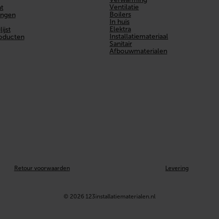
Ventilatie
t
Boilers
ingen
In huis
Elektra
ijst
Installatiemateriaal
roducten
Sanitair
Afbouwmaterialen
Retour voorwaarden
Levering
© 2026 123installatiematerialen.nl