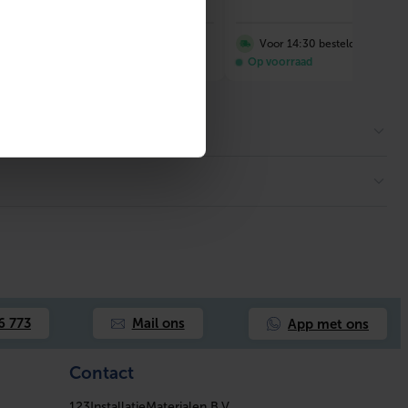
Voor 14:30 besteld, morgen in huis!
Voor 14:30 besteld, morgen i
 voorraad
Op voorraad
App met ons
6 773
Mail ons
Contact
123InstallatieMaterialen B.V.