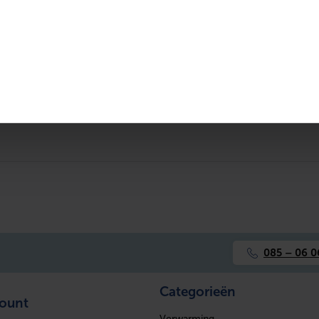
en in huis!
Voor 14:30 besteld, morgen in huis!
Op voorraad
Op
085 – 06 0
Categorieën
count
Verwarming