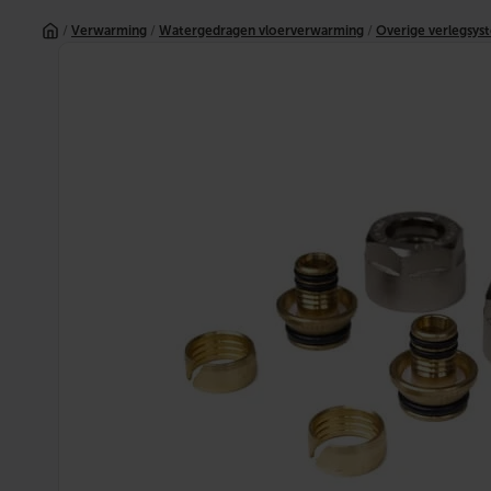
Ga
/
Verwarming
/
Watergedragen vloerverwarming
/
Overige verlegsy
naar
de
inhoud