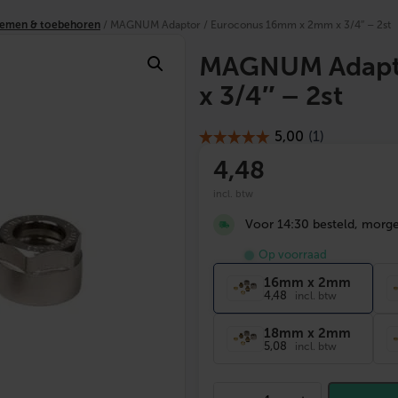
stemen & toebehoren
/ MAGNUM Adaptor / Euroconus 16mm x 2mm x 3/4″ – 2st
MAGNUM Adapto
x 3/4″ – 2st
4
,48
incl. btw
Voor 14:30 besteld, morgen
Op voorraad
16mm x 2mm
4,48
incl. btw
18mm x 2mm
5,08
incl. btw
M