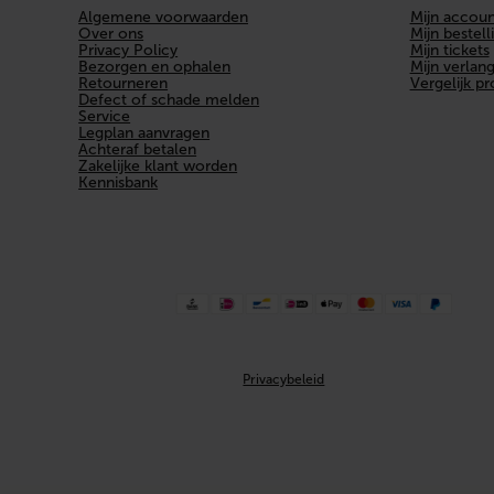
Algemene voorwaarden
Mijn accoun
Over ons
Mijn bestell
Privacy Policy
Mijn tickets
Bezorgen en ophalen
Mijn verlangl
Retourneren
Vergelijk p
Defect of schade melden
Service
Legplan aanvragen
Achteraf betalen
Zakelijke klant worden
Kennisbank
Privacybeleid