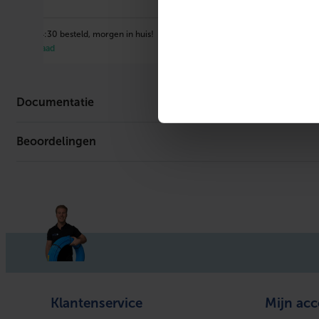
Voor 14:30 besteld, morgen in huis!
Voor 14:30 besteld, morg
Op voorraad
Op voorraad
Documentatie
Beoordelingen
Er is geen download beschikbaar.
Klantenservice
Mijn ac