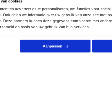
x
 van cookies
2
m
ent en advertenties te personaliseren, om functies voor social
ing
Kenmerken
Toebehoren
Documentatie
Beo
m
. Ook delen we informatie over uw gebruik van onze site met on
x
e. Deze partners kunnen deze gegevens combineren met andere i
3
/
erzameld op basis van uw gebruik van hun services.
4
"
–
2
Aanpassen
s
t
a
de buizen van uw vloerverwarmingssysteem aan de verdeler te b
a
n
een diameter van 10mm, 12mm, 14mm, 16mm, 18mm of 20mm en e
t
a
l
Staal
16 mm