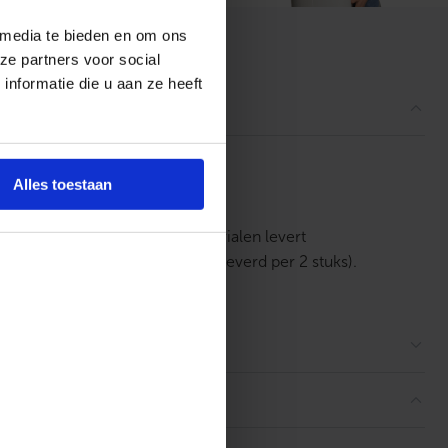
 media te bieden en om ons
ordelingen
ze partners voor social
nformatie die u aan ze heeft
Alles toestaan
evestigen. 123InstallatieMaterialen levert
en wanddikte tot 2,0mm (geleverd per 2 stuks).