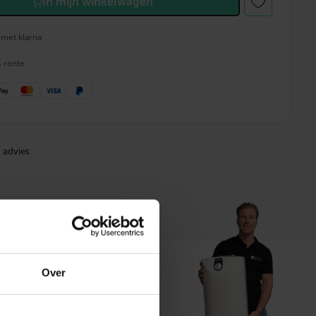
In mijn winkelwagen
 met klarna
% rente
 advies
Over
t ons