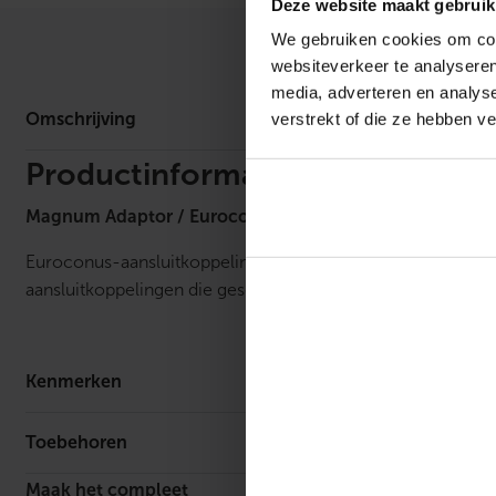
Deze website maakt gebruik
We gebruiken cookies om cont
Omschrijv
websiteverkeer te analyseren
media, adverteren en analys
verstrekt of die ze hebben v
Omschrijving
Productinformatie
Magnum Adaptor / Euroconus aansluitkoppeling
Euroconus-aansluitkoppelingen zijn de ideale fittingen om 
aansluitkoppelingen die geschikt zijn voor buizen met 
Kenmerken
Materiaal
Toebehoren
Uitwendige buisdiameter aansluiting 1
Maak het compleet