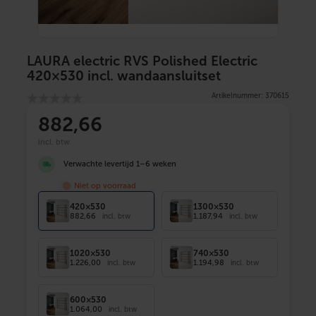
LAURA electric RVS Polished Electric
420×530 incl. wandaansluitset
Artikelnummer: 370615
882
,66
incl. btw
Verwachte levertijd 1–6 weken
Niet op voorraad
420×530
1300×530
882,66
1.187,94
incl. btw
incl. btw
1020×530
740×530
1.226,00
1.194,98
incl. btw
incl. btw
600×530
1.064,00
incl. btw