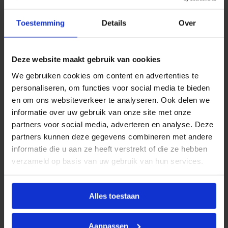
l
e
Toestemming
Details
Over
c
Omschrijving
Kenmerken
Toebehoren
t
r
Documentatie
Beoordelingen
i
Deze website maakt gebruik van cookies
c
4
We gebruiken cookies om content en advertenties te
2
Omschrijving
0
personaliseren, om functies voor social media te bieden
×
en om ons websiteverkeer te analyseren. Ook delen we
5
Productinformatie
informatie over uw gebruik van onze site met onze
3
0
partners voor social media, adverteren en analyse. Deze
De DRL LAURA electric is een elektrische
i
partners kunnen deze gegevens combineren met andere
n
designradiator uitgevoerd in gepolijst RVS.
c
informatie die u aan ze heeft verstrekt of die ze hebben
l
De radiator is geschikt voor wandmontage en wordt
verzameld op basis van uw gebruik van hun services.
.
w
toegepast als elektrische verwarming in badkamer of
a
andere ruimtes.
n
Alles toestaan
d
a
a
n
Aanpassen
Kenmerken