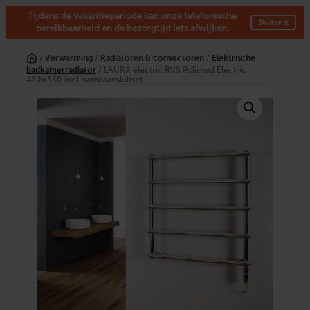
Tijdens de vakantieperiode kan onze telefonische
×
Sluiten
bereikbaarheid en de bezorgtijd iets afwijken.
Ga
naar
/
Verwarming
/
Radiatoren & convectoren
/
Elektrische
de
badkamerradiator
/ LAURA electric RVS Polished Electric
inhoud
420×530 incl. wandaansluitset