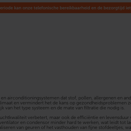
eriode kan onze telefonische bereikbaarheid en de bezorgtijd iet
e- en airconditioningsystemen dat stof, pollen, allergenen en an
klimaat en vermindert het de kans op gezondheidsproblemen zoals
k van het type systeem en de mate van filtratie die nodig is.
de luchtkwaliteit verbetert, maar ook de efficiëntie en levensd
entilator en condensor minder hard te werken, wat leidt tot l
aliseren van geuren of het vasthouden van fijne stofdeeltjes, 