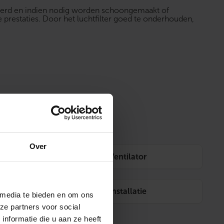
leerd en indien nodig worden schoongemaakt of
 prestaties. Door het luchtfilter goed te onderhouden,
Over
Ventilator
Installatie
 media te bieden en om ons
ze partners voor social
nformatie die u aan ze heeft