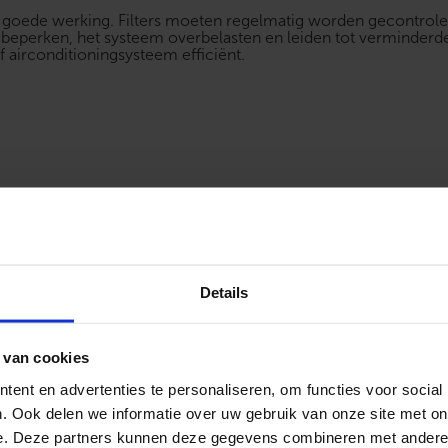
een goede werking. Filters moeten regelmatig worden gecontro
m beperken, het systeem overbelasten en leiden tot verminderde
of airconditioningsysteem efficiënt.
g
Details
Luchtfilter
Koelmiddel
 van cookies
Compressor
Airco-unit
ent en advertenties te personaliseren, om functies voor social
. Ook delen we informatie over uw gebruik van onze site met on
e. Deze partners kunnen deze gegevens combineren met andere i