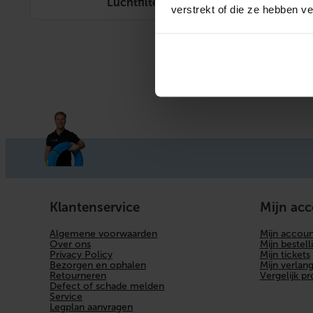
Luchtfilter
verstrekt of die ze hebben v
Klantenservice
Mijn ac
Algemene voorwaarden
Mijn accoun
Over ons
Mijn bestell
Privacy Policy
Mijn tickets
Bezorgen en ophalen
Mijn verlangl
Retourneren
Vergelijk p
Defect of schade melden
Service
Legplan aanvragen