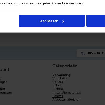
Koelmiddel
erzameld op basis van uw gebruik van hun services.
Aanpassen
085 – 06 0
Categorieën
count
Verwarming
Ventilatie
t
Boilers
ingen
In huis
Elektra
ijst
Installatiemateriaal
roducten
Sanitair
Afbouwmaterialen