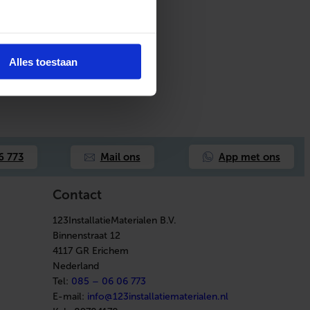
Alles toestaan
App met ons
6 773
Mail ons
Contact
123InstallatieMaterialen B.V.
Binnenstraat 12
4117 GR Erichem
Nederland
Tel:
085 – 06 06 773
E-mail:
info@123installatiematerialen.nl