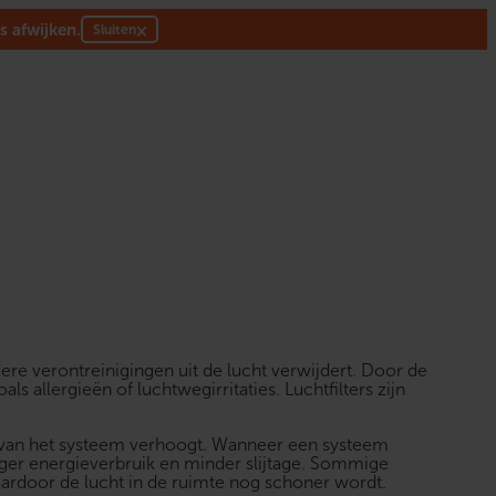
s afwijken.
×
Sluiten
dere verontreinigingen uit de lucht verwijdert. Door de
 allergieën of luchtwegirritaties. Luchtfilters zijn
uur van het systeem verhoogt. Wanneer een systeem
ager energieverbruik en minder slijtage. Sommige
waardoor de lucht in de ruimte nog schoner wordt.