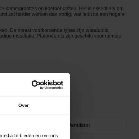
nde kamergroottes en koelbehoeften. Het is essentieel om
unit zal harder werken dan nodig, wat leidt tot een hogere
maken. De meest voorkomende types zijn wandunits,
ge installatie. Plafondunits zijn geschikt voor ruimtes
Over
Ventilator
 media te bieden en om ons