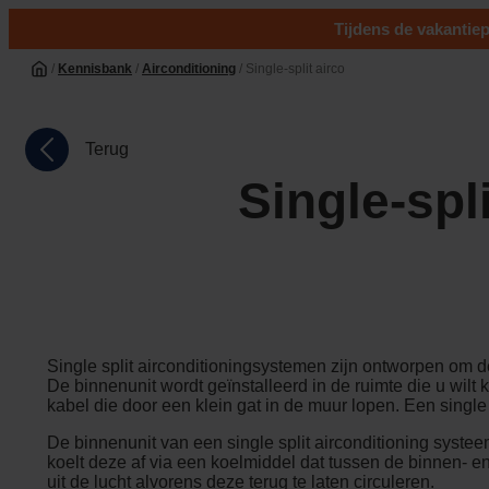
Tijdens de vakantiep
/
Kennisbank
/
Airconditioning
/ Single-split airco
Terug
Single-spli
Single split airconditioningsystemen zijn ontworpen om d
De binnenunit wordt geïnstalleerd in de ruimte die u wilt 
kabel die door een klein gat in de muur lopen. Een
single
De binnenunit van een single split airconditioning systeem
koelt deze af via een koelmiddel dat tussen de binnen- en b
uit de lucht alvorens deze terug te laten circuleren.