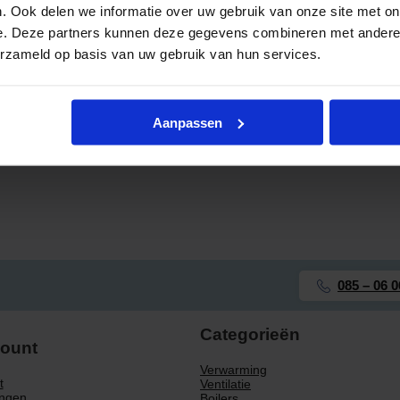
. Ook delen we informatie over uw gebruik van onze site met on
Compressor
Airco-unit
e. Deze partners kunnen deze gegevens combineren met andere i
erzameld op basis van uw gebruik van hun services.
Koelmiddel
Aanpassen
085 – 06 0
Categorieën
count
Verwarming
t
Ventilatie
ingen
Boilers