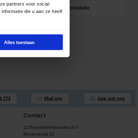
ze partners voor social
Installatie
nformatie die u aan ze heeft
Alles toestaan
App met ons
6 773
Mail ons
Contact
123InstallatieMaterialen B.V.
Binnenstraat 12