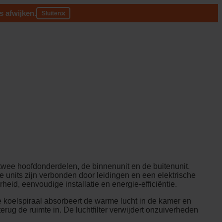
s afwijken.
×
Sluiten
 twee hoofdonderdelen, de binnenunit en de buitenunit.
ze units zijn verbonden door leidingen en een elektrische
eid, eenvoudige installatie en energie-efficiëntie.
 De koelspiraal absorbeert de warme lucht in de kamer en
terug de ruimte in. De luchtfilter verwijdert onzuiverheden