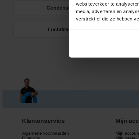
websiteverkeer te analyseren
Condensor
media, adverteren en analys
verstrekt of die ze hebben v
Luchtfilter
Klantenservice
Mijn ac
Algemene voorwaarden
Mijn accoun
Over ons
Mijn bestell