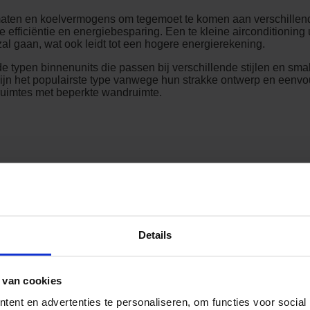
nde maten en koelvermogens om tegemoet te komen aan verschille
 efficiëntie en energiebesparing. Een te kleine airconditioning 
 zal gaan, wat ook leidt tot een hogere energierekening.
de typen binnenunits die passen bij verschillende stijlen en s
jn het populairste type vanwege hun strakke ontwerp en eenvoudi
r ruimtes met beperkte wandruimte.
Details
g
Luchtfilter
Koelmiddel
 van cookies
ent en advertenties te personaliseren, om functies voor social