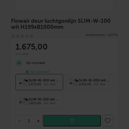
Flowair deur luchtgordijn SLIM-W-100
wit H199xB1000mm
Artikelnummer: 1103711
1.675
,00
incl. btw
Op voorraad
Op voorraad
SLIM-W-100 wit H199xB10
SLIM-W-200 wit H199xB20
1.675,00
2.415,00
incl. btw
incl. btw
SLIM-W-150 wit H199xB15
1.875,00
incl. btw
F
-
+
l
o