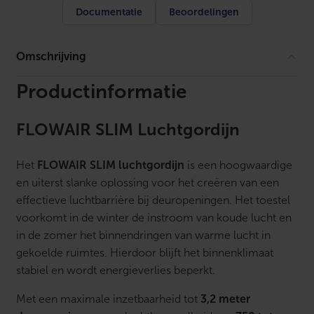
-
Documentatie
Beoordelingen
1
0
0
w
Omschrijving
i
t
H
Productinformatie
1
9
9
FLOWAIR SLIM Luchtgordijn
x
B
1
Het
FLOWAIR SLIM luchtgordijn
is een hoogwaardige
0
0
en uiterst slanke oplossing voor het creëren van een
0
effectieve luchtbarrière bij deuropeningen. Het toestel
m
m
voorkomt in de winter de instroom van koude lucht en
a
in de zomer het binnendringen van warme lucht in
a
n
gekoelde ruimtes. Hierdoor blijft het binnenklimaat
t
stabiel en wordt energieverlies beperkt.
a
l
Met een maximale inzetbaarheid tot
3,2 meter