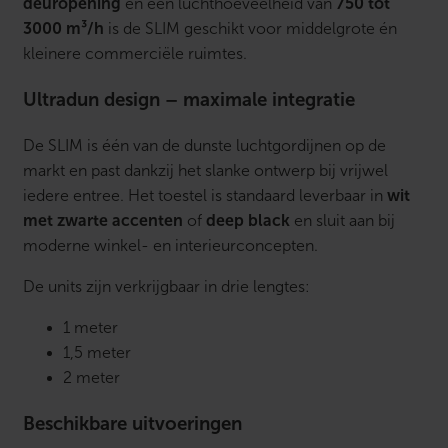
deuropening
en een luchthoeveelheid van
750 tot
3000 m³/h
is de SLIM geschikt voor middelgrote én
kleinere commerciële ruimtes.
Ultradun design – maximale integratie
De SLIM is één van de dunste luchtgordijnen op de
markt en past dankzij het slanke ontwerp bij vrijwel
iedere entree. Het toestel is standaard leverbaar in
wit
met zwarte accenten
of
deep black
en sluit aan bij
moderne winkel- en interieurconcepten.
De units zijn verkrijgbaar in drie lengtes:
1 meter
1,5 meter
2 meter
Beschikbare uitvoeringen