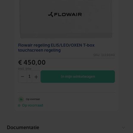
Max. deurbreedte
1 m
Cassette-uitvoering
Nee
Met bedieningspaneel
Nee
Flowair regeling ELIS/LEO/OXEN T-box
Aantal ventilatorstanden
3
touchscreen regeling
SKU: 1119040
Positie wateraansluiting
Bovenkant
€ 450,00
incl. btw
Incl. waterzijdige regeling
Nee
−
+
In mijn winkelwagen
Aansluitspanning ventilatoren
230 V
Met draadloze afstandsbediening
Nee
Op voorraad
Op voorraad
Max. montagehoogte (uitblaashoogte)
3.2 m
Max. verwarmingsvermogen 60/40-20°C
2.8 kW
Documentatie