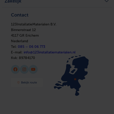
Zakelijk
Ventilatie
Kennisbank
Boilers
In huis
Verwarming
Elektra
Ventilatie
Contact
Installatiemateriaal
Boilers
Sanitair
In huis
Afbouwmaterialen
123InstallatieMaterialen B.V.
Elektra
Installatiemateriaal
Binnenstraat 12
Sanitair
4117 GR Erichem
Afbouwmaterialen
Nederland
Tel:
085 – 06 06 773
E-mail:
info@123installatiematerialen.nl
Kvk:
89784170
Facebook
Instagram
YouTube
Bekijk route