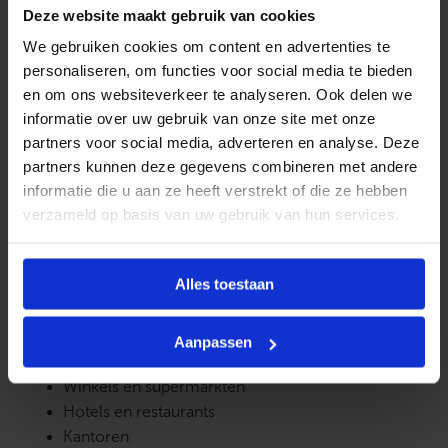
Deze website maakt gebruik van cookies
bijdraagt aan energiebesparing.
We gebruiken cookies om content en advertenties te
Regeling en aansturing
personaliseren, om functies voor social media te bieden
en om ons websiteverkeer te analyseren. Ook delen we
Standaard beschikt de SLIM over ingebouwde
informatie over uw gebruik van onze site met onze
automatische regeling in combinatie met de
partners voor social media, adverteren en analyse. Deze
bewegingssensor. Daarnaast is het luchtgordijn geschikt
partners kunnen deze gegevens combineren met andere
voor aansturing via:
informatie die u aan ze heeft verstrekt of die ze hebben
verzameld op basis van uw gebruik van hun services.
TS automatisering
FLOWAIR T-box intelligente regeling
Alles toestaan
Toepassingen
Aanpassen
Het SLIM luchtgordijn is geschikt voor onder andere:
Winkels en supermarkten
Hotels en restaurants
Kantoren