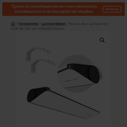
Tijdens de vakantieperiode kan onze telefonische
×
Sluiten
bereikbaarheid en de bezorgtijd iets afwijken.
Ga
naar
/
Verwarming
/
Luchtgordijnen
/ Flowair deur luchtgordijn
de
SLIM-W-100 wit H199xB1000mm
inhoud