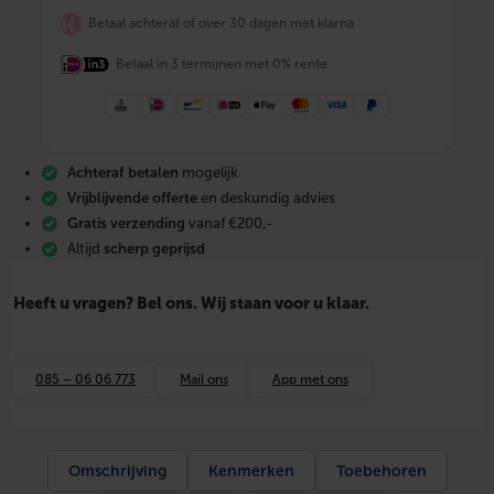
w
Betaal achteraf of over 30 dagen met klarna
a
i
Betaal in 3 termijnen met 0% rente
r
d
e
u
r
l
Achteraf betalen
mogelijk
u
c
Vrijblijvende offerte
en deskundig advies
h
Gratis verzending
vanaf €200,-
t
Altijd
scherp geprijsd
g
o
r
Heeft u vragen? Bel ons. Wij staan voor u klaar.
d
i
j
n
085 – 06 06 773
Mail ons
App met ons
S
L
I
M
-
Omschrijving
Kenmerken
Toebehoren
W