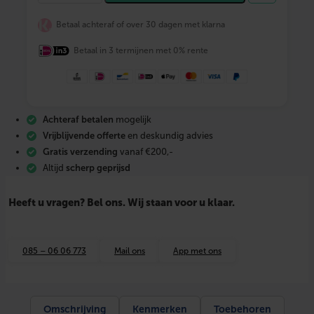
L
E
Betaal achteraf of over 30 dagen met klarna
-
C
Betaal in 3 termijnen met 0% rente
o
m
f
o
r
t
Achteraf betalen
mogelijk
K
l
Vrijblijvende offerte
en deskundig advies
i
Gratis verzending
vanaf €200,-
m
Altijd
scherp geprijsd
a
W
i
Heeft u vragen? Bel ons. Wij staan voor u klaar.
F
i
s
t
085 – 06 06 773
Mail ons
App met ons
r
u
c
t
u
Omschrijving
Kenmerken
Toebehoren