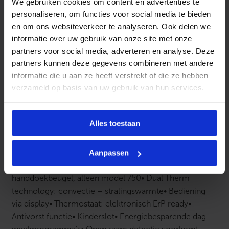
stralingswarmte.
We gebruiken cookies om content en advertenties te
a
personaliseren, om functies voor social media te bieden
l
Door dit duale systeem bent u verzekerd van een
en om ons websiteverkeer te analyseren. Ook delen we
continue, prettige warmtebeleving. KLIMA is een
informatie over uw gebruik van onze site met onze
moderne, vlakke elektrische radiator, die in elk interieur
partners voor social media, adverteren en analyse. Deze
past.
partners kunnen deze gegevens combineren met andere
informatie die u aan ze heeft verstrekt of die ze hebben
De KLIMA radiatoren zijn leverbaar in 4 wandmodellen,
verzameld op basis van uw gebruik van hun services.
in de kleuren mat gestructureerd Wit en antraciet Grijs,
in de vermogens
750, 1000, 1500 en 2000
Watt.
Alles toestaan
KENMERKEN:
• Leverbaar in 8 wandmodellen in de
kleuren:
mat gestructureerd wit RAL 9003 of
mat
gestructureerd antraciet grijs RAL 7024
• 750, 1000,
Aanpassen
1500 of 2000 Watt
• Optioneel: 1 aluminium
handdoekbeugel, alleen model 750
• Dual Therm
technology: convectie + stralingswarmte
• Bediening
via display
• Thermostaat: elektronisch ErP ready
•
Antivorst functie
• Kinderslot
• Energiebesparende dag-