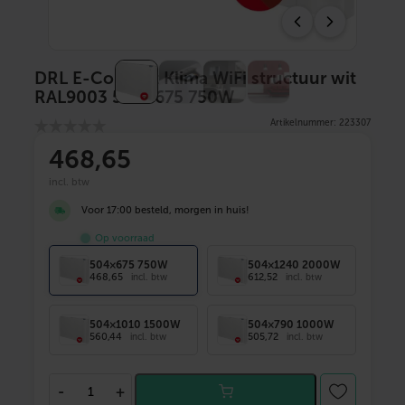
DRL E-Comfort Klima WiFi structuur wit
RAL9003 504×675 750W
Artikelnummer: 223307
468
,65
incl. btw
Voor 17:00 besteld, morgen in huis!
Op voorraad
504×675 750W
504×1240 2000W
468,65
612,52
incl. btw
incl. btw
504×1010 1500W
504×790 1000W
560,44
505,72
incl. btw
incl. btw
D
-
+
R