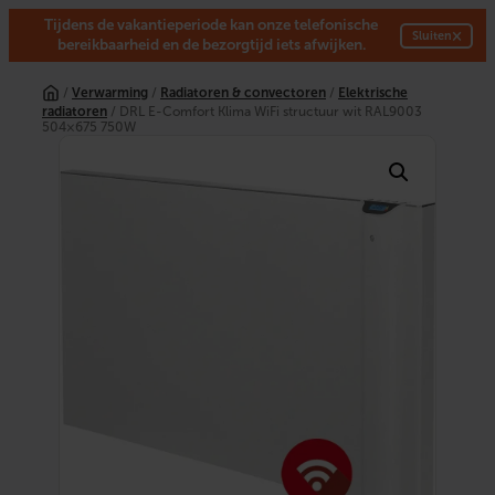
Tijdens de vakantieperiode kan onze telefonische
×
Sluiten
bereikbaarheid en de bezorgtijd iets afwijken.
Ga
naar
/
Verwarming
/
Radiatoren & convectoren
/
Elektrische
de
radiatoren
/ DRL E-Comfort Klima WiFi structuur wit RAL9003
inhoud
504×675 750W