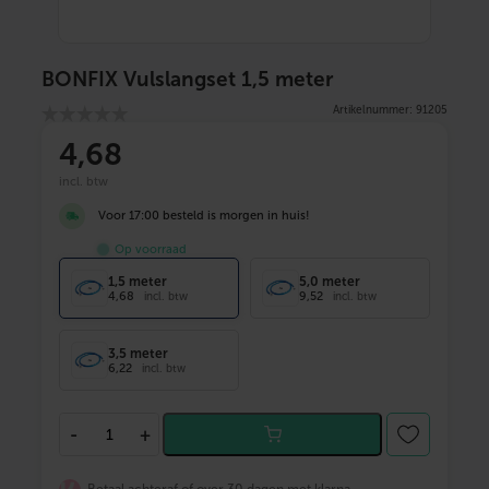
BONFIX Vulslangset 1,5 meter
Artikelnummer: 91205
4
,68
incl. btw
Voor 17:00 besteld is morgen in huis!
Op voorraad
1,5 meter
5,0 meter
4,68
9,52
incl. btw
incl. btw
3,5 meter
6,22
incl. btw
B
-
+
O
N
F