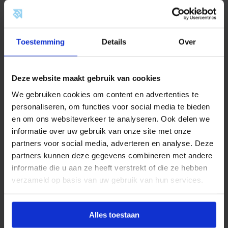
Omschrijving
Toestemming
Details
Over
Productinformatie
BONFIX Divers
omvat een breed assortiment
Deze website maakt gebruik van cookies
aanvullende producten en toebehoren die
We gebruiken cookies om content en advertenties te
ondersteuning bieden bij het installeren, onderhouden
personaliseren, om functies voor social media te bieden
of uitbreiden van water- en CV-installaties. Deze
en om ons websiteverkeer te analyseren. Ook delen we
categorie bevat uiteenlopende artikelen die niet direct
informatie over uw gebruik van onze site met onze
binnen een standaard productgroep vallen, maar
partners voor social media, adverteren en analyse. Deze
onmisbaar zijn in de dagelijkse praktijk van de
partners kunnen deze gegevens combineren met andere
installateur.
informatie die u aan ze heeft verstrekt of die ze hebben
verzameld op basis van uw gebruik van hun services.
Alle producten binnen de BONFIX Divers-reeks voldoen
aan de hoge kwaliteitsstandaarden van BONFIX en zijn
geselecteerd op functionaliteit, betrouwbaarheid en
Alles toestaan
gebruiksgemak.