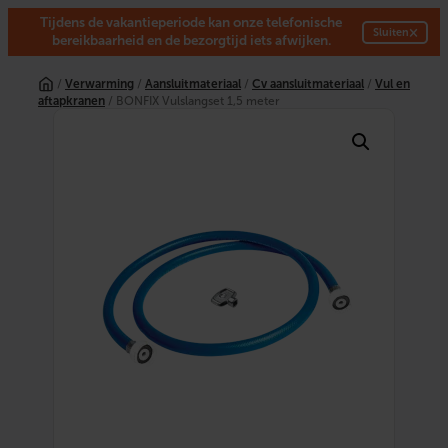
Tijdens de vakantieperiode kan onze telefonische
×
Sluiten
bereikbaarheid en de bezorgtijd iets afwijken.
Ga
naar
/
Verwarming
/
Aansluitmateriaal
/
Cv aansluitmateriaal
/
Vul en
de
aftapkranen
/ BONFIX Vulslangset 1,5 meter
inhoud