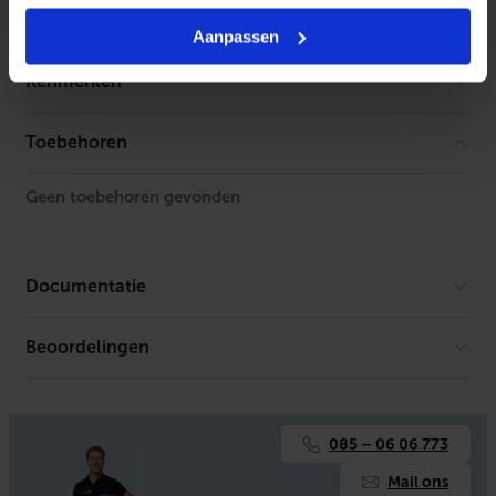
Aanpassen
Kenmerken
Met slangrek
Nee
Toebehoren
Geassembleerd
Ja
Geen toebehoren gevonden
Lengte vulslang
1.5 m
Met vulinstructie
Ja
Documentatie
Met tweede slangklem
Nee
Beoordelingen
Productafbeelding
Reach Certificaat
Met vul-aftapsleutel
Ja
Met ontluchtingssleutel
Ja
085 – 06 06 773
Aansluitmaat slang/wartel
1/2" (15)
Mail ons