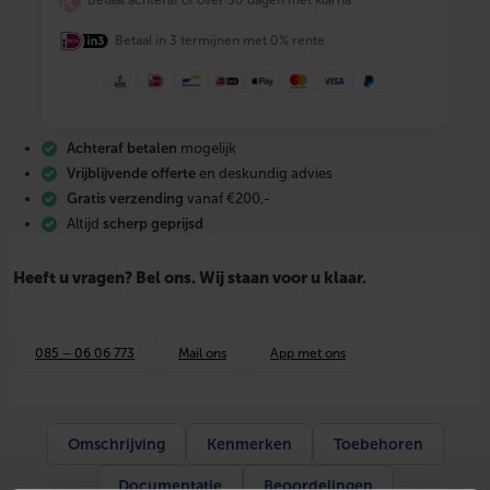
Betaal achteraf of over 30 dagen met klarna
I
X
Betaal in 3 termijnen met 0% rente
V
u
l
s
l
a
Achteraf betalen
mogelijk
n
g
Vrijblijvende offerte
en deskundig advies
s
Gratis verzending
vanaf €200,-
e
Altijd
scherp geprijsd
t
1
,
Heeft u vragen? Bel ons. Wij staan voor u klaar.
5
m
e
t
085 – 06 06 773
Mail ons
App met ons
e
r
a
a
n
Omschrijving
Kenmerken
Toebehoren
t
a
Documentatie
Beoordelingen
l