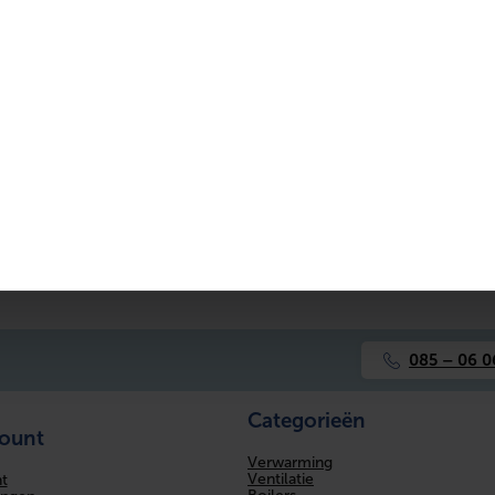
Roestvaststaal (RVS)
50 bar
Wartelmoer
Wartelmoer
Ja
Ja
500 mm
Ja
085 – 06 0
Overig
Categorieën
count
Nee
Verwarming
Ventilatie
t
Nee