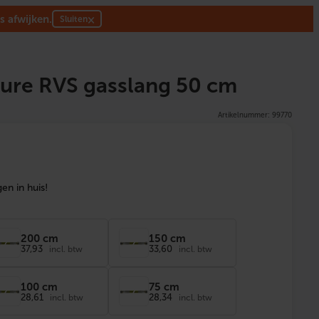
s afwijken.
×
Sluiten
ure RVS gasslang 50 cm
Artikelnummer: 99770
en in huis!
200 cm
150 cm
37,93
33,60
incl. btw
incl. btw
100 cm
75 cm
28,61
28,34
incl. btw
incl. btw