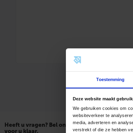
Toestemming
Deze website maakt gebruik
We gebruiken cookies om cont
websiteverkeer te analyseren
media, adverteren en analys
Heeft u vragen? Bel ons. Wij staan
verstrekt of die ze hebben v
voor u klaar.