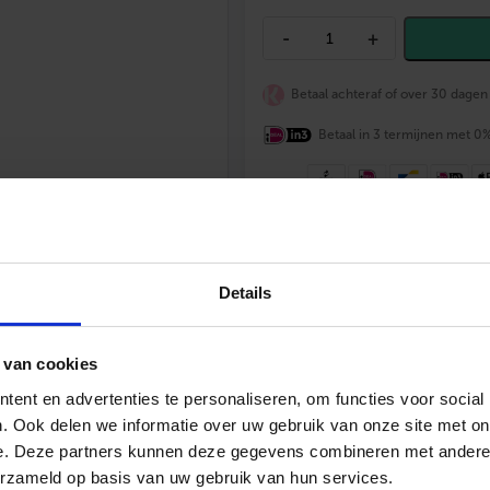
B
-
+
O
N
F
Betaal achteraf of over 30 dagen
I
X
S
Betaal in 3 termijnen met 0
u
p
e
r
i
Achteraf betalen
mogelijk
e
u
Vrijblijvende offerte
en deskundig
r
Details
Gratis verzending
vanaf €200,-
e
Altijd
scherp geprijsd
R
V
S
 van cookies
g
a
ent en advertenties te personaliseren, om functies voor social
s
. Ook delen we informatie over uw gebruik van onze site met on
s
e. Deze partners kunnen deze gegevens combineren met andere i
l
a
085 – 06 06 773
Mail ons
App me
erzameld op basis van uw gebruik van hun services.
n