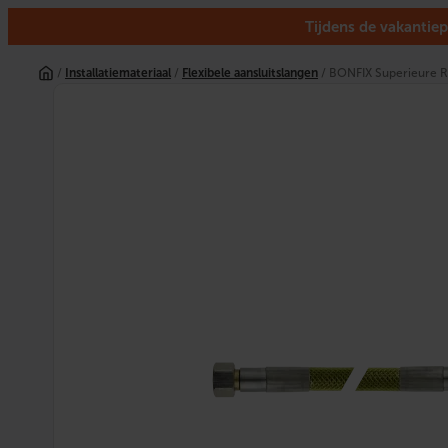
Tijdens de vakantiep
Ga
naar
/
Installatiemateriaal
/
Flexibele aansluitslangen
/ BONFIX Superieure R
de
inhoud