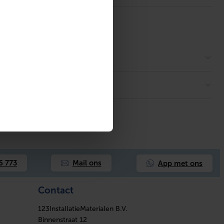
App met ons
6 773
Mail ons
Contact
123InstallatieMaterialen B.V.
Binnenstraat 12