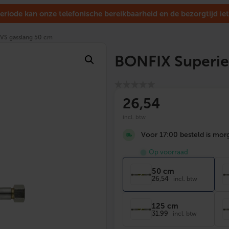
eriode kan onze telefonische bereikbaarheid en de bezorgtijd iet
VS gasslang 50 cm
BONFIX Superie
26
,54
incl. btw
Voor 17:00 besteld is morg
Op voorraad
50 cm
26,54
incl. btw
125 cm
31,99
incl. btw