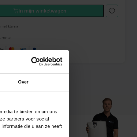
In mijn winkelwagen
 met klarna
% rente
 advies
Over
 media te bieden en om ons
ze partners voor social
nformatie die u aan ze heeft
t ons