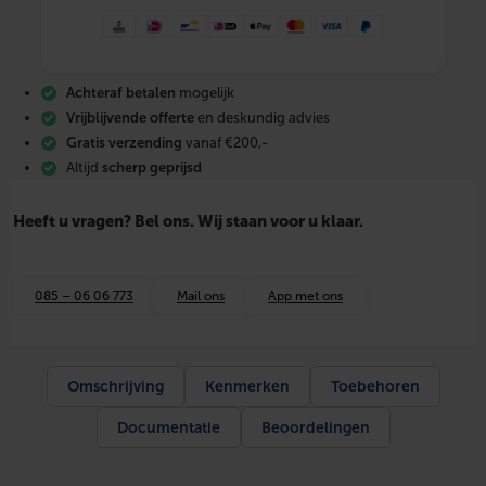
e
s
s
i
n
Achteraf betalen
mogelijk
g
k
Vrijblijvende offerte
en deskundig advies
n
Gratis verzending
vanaf €200,-
i
Altijd
scherp geprijsd
e
m
e
Heeft u vragen? Bel ons. Wij staan voor u klaar.
t
o
n
t
085 – 06 06 773
Mail ons
App met ons
l
u
c
h
t
Omschrijving
Kenmerken
Toebehoren
i
n
Documentatie
Beoordelingen
g
9
0