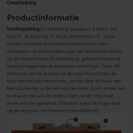
g
Omschrijving
r
a
d
Productinformatie
e
n
Knelkoppeling
De knelfitting bestaat uit 3 delen: het
2
x
huis (1), de knelring (2) en de wartelmoer (3). Deze
k
wordt compleet gemonteerd geleverd om hem
n
e
vervolgens op eenvoudige wijze aan te kunnen sluiten
l
op de koperen buis.De knelring zit geklemd tussen de
2
2
twee boringen van de knelmoer en het huis. Door de
m
knelmoer aan te draaien zal de ring het eerst aan de
m
kant van het huis vervormen, omdat daar de hoek van
k
n
het huis kleiner is dan die van de moer. Door verder aan
e
te draaien zal ook de andere kant van de ring in de
l
a
moer worden geklemd. Hierdoor zorgt de hoge druk
a
op de ring voor een hermetische afsluiting.
n
t
a
l