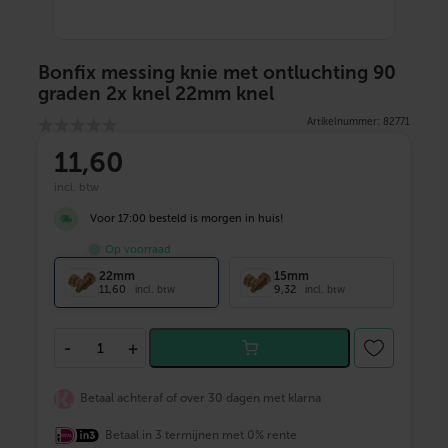
Bonfix messing knie met ontluchting 90
graden 2x knel 22mm knel
Artikelnummer: 82771
11
,60
incl. btw
Voor 17:00 besteld is morgen in huis!
Op voorraad
22mm
15mm
11,60
9,32
incl. btw
incl. btw
B
-
+
o
n
f
Betaal achteraf of over 30 dagen met klarna
i
x
Betaal in 3 termijnen met 0% rente
m