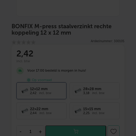
BONFIX M-press staalverzinkt rechte
koppeling 12 x 12 mm
Artikelnummer: 300105
2
,42
incl. btw
Voor 17:00 besteld is morgen in huis!
Op voorraad
12×12 mm
28×28 mm
2,42
3,18
incl. btw
incl. btw
22×22 mm
15×15 mm
2,44
2,25
incl. btw
incl. btw
B
-
+
O