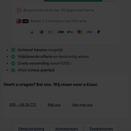
N
F
Betaal achteraf of over 30 dagen met klarna
I
X
Betaal in 3 termijnen met 0% rente
M
-
p
r
e
s
Achteraf betalen
mogelijk
s
s
Vrijblijvende offerte
en deskundig advies
t
Gratis verzending
vanaf €200,-
a
Altijd
scherp geprijsd
a
l
v
Heeft u vragen? Bel ons. Wij staan voor u klaar.
e
r
z
i
085 – 06 06 773
Mail ons
App met ons
n
k
t
r
e
Omschrijving
Kenmerken
Toebehoren