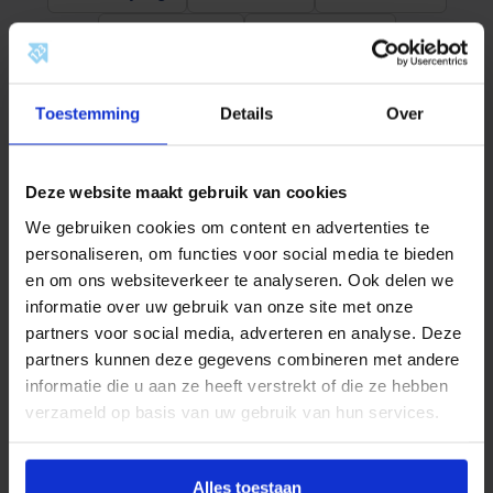
c
h
Documentatie
Beoordelingen
t
e
k
o
Omschrijving
p
Toestemming
Details
Over
p
e
Productinformatie
l
i
Deze website maakt gebruik van cookies
n
Kwaliteit en Betrouwbaarheid
g
We gebruiken cookies om content en advertenties te
1
personaliseren, om functies voor social media te bieden
BONFIX bezit een groot assortiment
2
en om ons websiteverkeer te analyseren. Ook delen we
x
aan
perskoppelingen
die uit voorraad leverbaar zijn.
1
informatie over uw gebruik van onze site met onze
Dit assortiment bestaat uit persfittingen van de
2
partners voor social media, adverteren en analyse. Deze
m
materialen: staalverzinkt, roestvaststaal en roodkoper
m
partners kunnen deze gegevens combineren met andere
en zijn verkrijgbaar in de maten 12 mm tot 108 mm. Dit
a
informatie die u aan ze heeft verstrekt of die ze hebben
a
assortiment pressfittingen is te dichten met een
verzameld op basis van uw gebruik van hun services.
n
origineel M-profiel.
t
a
l
Al deze persfittingen hebben maar liefst:
Alles toestaan