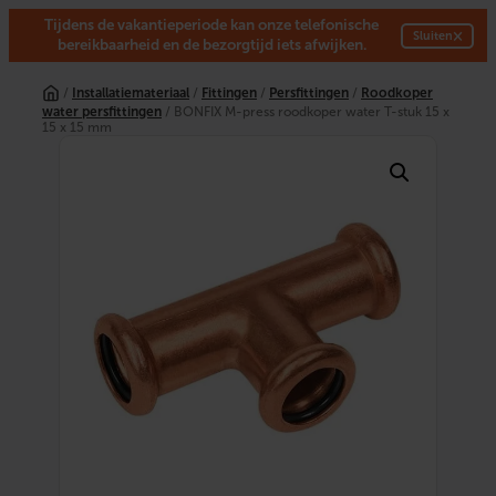
Tijdens de vakantieperiode kan onze telefonische
×
Sluiten
bereikbaarheid en de bezorgtijd iets afwijken.
Ga
naar
/
Installatiemateriaal
/
Fittingen
/
Persfittingen
/
Roodkoper
de
water persfittingen
/ BONFIX M-press roodkoper water T-stuk 15 x
inhoud
15 x 15 mm