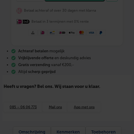
N
F
Betaal achteraf of over 30 dagen met klarna
I
X
Betaal in 3 termijnen met 0% rente
M
-
p
r
e
s
Achteraf betalen
mogelijk
s
r
Vrijblijvende offerte
en deskundig advies
o
Gratis verzending
vanaf €200,-
o
Altijd
scherp geprijsd
d
k
o
Heeft u vragen? Bel ons. Wij staan voor u klaar.
p
e
r
w
085 – 06 06 773
Mail ons
App met ons
a
t
e
r
T
Omschrijving
Kenmerken
Toebehoren