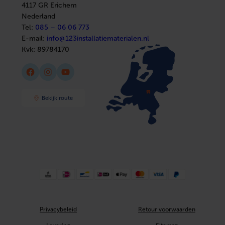
4117 GR Erichem
Afbouwmaterialen
Met ontluchter
Nee
Nederland
Tel:
085 – 06 06 773
Systeemgebonden
Nee
E-mail:
info@123installatiematerialen.nl
Kvk:
89784170
Hoge treksterkte
Ja
Facebook
Instagram
YouTube
DVGW-keur voor gas
Nee
Hoofdkleur fitting
Overig
Bekijk route
Met stootnok/-rand
Ja
Met TUV goedkeuring
Nee
DVGW-keur voor water
Nee
Materiaal afdichting
Ethyleen-
Propyleen-
Dieen-
Privacybeleid
Retour voorwaarden
Monomeer
(EPDM)