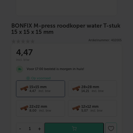
BONFIX M-press roodkoper water T-stuk
15 x 15 x 15 mm
Artikelnummer: 402005
4
,47
incl. btw
Voor 17:00 besteld is morgen in huis!
Op voorraad
15×15 mm
28×28 mm
4,47
14,21
incl. btw
incl. btw
22×22 mm
12×12 mm
8,00
5,07
incl. btw
incl. btw
B
-
+
O