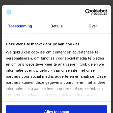
-
s
Documentatie
Beoordelingen
t
u
k
1
Omschrijving
5
Toestemming
Details
Over
x
1
Productinformatie
5
x
Deze website maakt gebruik van cookies
1
Kwaliteit en Betrouwbaarheid
5
We gebruiken cookies om content en advertenties te
m
personaliseren, om functies voor social media te bieden
BONFIX bezit een groot assortiment
m
en om ons websiteverkeer te analyseren. Ook delen we
a
aan
perskoppelingen
die uit voorraad leverbaar zijn.
a
informatie over uw gebruik van onze site met onze
Dit assortiment bestaat uit persfittingen van de
n
partners voor social media, adverteren en analyse. Deze
t
materialen: staalverzinkt, roestvaststaal en roodkoper
a
partners kunnen deze gegevens combineren met andere
en zijn verkrijgbaar in de maten 12 mm tot 108 mm. Dit
l
informatie die u aan ze heeft verstrekt of die ze hebben
assortiment pressfittingen is te dichten met een
verzameld op basis van uw gebruik van hun services.
origineel M-profiel.
Al deze persfittingen hebben maar liefst:
Alles toestaan