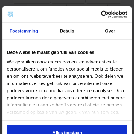
r
s
Documentatie
Beoordelingen
c
h
u
i
Omschrijving
f
Toestemming
Details
Over
k
o
Productinformatie
p
p
Deze website maakt gebruik van cookies
e
Kwaliteit en Betrouwbaarheid
l
We gebruiken cookies om content en advertenties te
i
personaliseren, om functies voor social media te bieden
BONFIX bezit een groot assortiment
n
en om ons websiteverkeer te analyseren. Ook delen we
g
aan
perskoppelingen
die uit voorraad leverbaar zijn.
2
informatie over uw gebruik van onze site met onze
Dit assortiment bestaat uit persfittingen van de
8
partners voor social media, adverteren en analyse. Deze
x
materialen: staalverzinkt, roestvaststaal en roodkoper
2
partners kunnen deze gegevens combineren met andere
en zijn verkrijgbaar in de maten 12 mm tot 108 mm. Dit
8
informatie die u aan ze heeft verstrekt of die ze hebben
m
assortiment pressfittingen is te dichten met een
verzameld op basis van uw gebruik van hun services.
m
origineel M-profiel.
a
a
n
Al deze persfittingen hebben maar liefst:
t
Alles toestaan