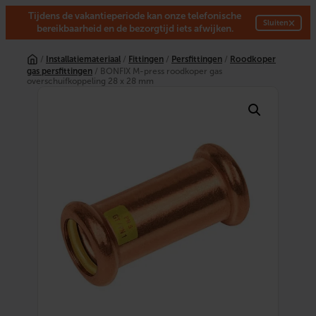
Tijdens de vakantieperiode kan onze telefonische
×
Sluiten
bereikbaarheid en de bezorgtijd iets afwijken.
Ga
naar
/
Installatiemateriaal
/
Fittingen
/
Persfittingen
/
Roodkoper
de
gas persfittingen
/ BONFIX M-press roodkoper gas
inhoud
overschuifkoppeling 28 x 28 mm