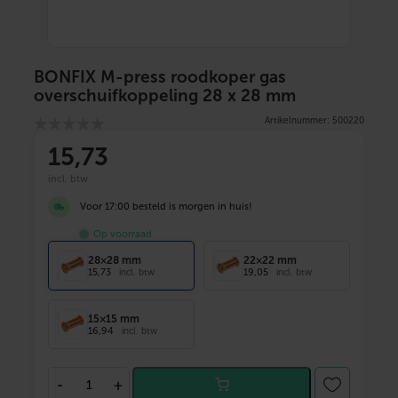
BONFIX M-press roodkoper gas
overschuifkoppeling 28 x 28 mm
Artikelnummer: 500220
15
,73
incl. btw
Voor 17:00 besteld is morgen in huis!
Op voorraad
28×28 mm
22×22 mm
15,73
19,05
incl. btw
incl. btw
15×15 mm
16,94
incl. btw
B
-
+
O