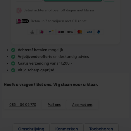
N
F
Betaal achteraf of over 30 dagen met klarna
I
X
Betaal in 3 termijnen met 0% rente
M
-
p
r
e
s
Achteraf betalen
mogelijk
s
r
Vrijblijvende offerte
en deskundig advies
o
Gratis verzending
vanaf €200,-
o
Altijd
scherp geprijsd
d
k
o
Heeft u vragen? Bel ons. Wij staan voor u klaar.
p
e
r
g
085 – 06 06 773
Mail ons
App met ons
a
s
o
v
e
Omschrijving
Kenmerken
Toebehoren