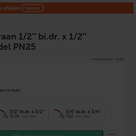
s afwijken.
×
Sluiten
an 1/2″ bi.dr. x 1/2″
del PN25
Artikelnummer: 92016
en in huis!
3/2" bi.dr. x 3/2"
3/4" bi.dr. x 3/4"
31,38
7,62
incl. btw
incl. btw