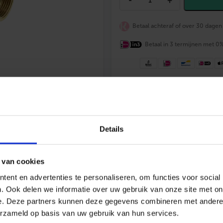
-
+
O
N
F
Betaal achteraf of over 30 dagen
I
X
K
Betaal in 3 termijnen met 0
o
g
e
l
k
Achteraf betalen
mogelijk
r
a
Vrijblijvende offerte
en deskundig
a
Gratis verzending
vanaf €200,-
n
Details
Altijd
scherp geprijsd
1
/
2
"
 van cookies
b
i
ent en advertenties te personaliseren, om functies voor social
.
d
. Ook delen we informatie over uw gebruik van onze site met on
r
085 – 06 06 773
Mail ons
App me
e. Deze partners kunnen deze gegevens combineren met andere i
.
erzameld op basis van uw gebruik van hun services.
x
1