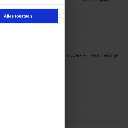
ordelingen
Alles toestaan
lvuldig ingezet als afsluiters in aanvoer- en retourleidingen
drukweerstand.