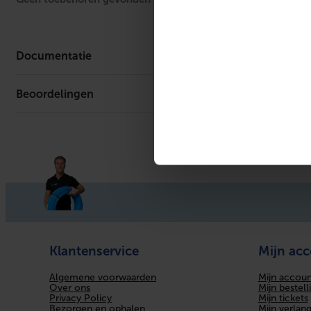
UL-keur
Vetvrij
Documentatie
ULC keur
Beoordelingen
Productafbeelding
Reach Certificaat
VdS keur
Bediening
Fire-safe
KIWA-keur
LPCB keur
Klantenservice
Mijn ac
Afdichting
Algemene voorwaarden
Mijn accoun
Met filter
Over ons
Mijn bestell
Privacy Policy
Mijn tickets
Bezorgen en ophalen
Mijn verlangl
Met aftapper