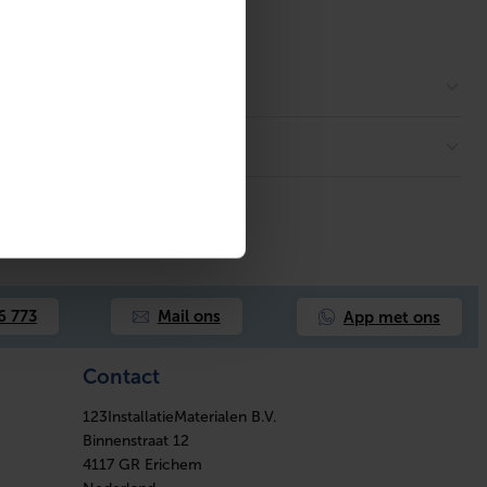
App met ons
6 773
Mail ons
Contact
123InstallatieMaterialen B.V.
Binnenstraat 12
4117 GR Erichem