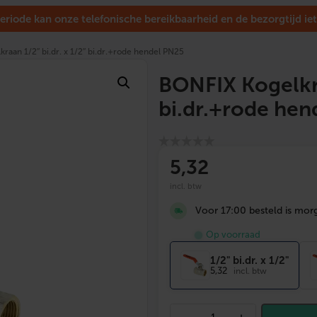
eriode kan onze telefonische bereikbaarheid en de bezorgtijd iet
raan 1/2″ bi.dr. x 1/2″ bi.dr.+rode hendel PN25
BONFIX Kogelkra
bi.dr.+rode hen
5
,32
incl. btw
Voor 17:00 besteld is morg
Op voorraad
1/2" bi.dr. x 1/2"
5,32
incl. btw
B