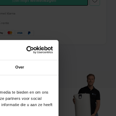
In mijn winkelwagen
 met klarna
% rente
 advies
Over
 media te bieden en om ons
ze partners voor social
t ons
nformatie die u aan ze heeft