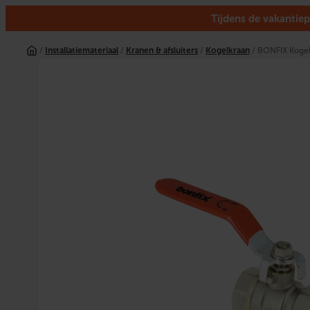
Tijdens de vakantiep
Ga
naar
/
Installatiemateriaal
/
Kranen & afsluiters
/
Kogelkraan
/ BONFIX Kogelk
de
inhoud