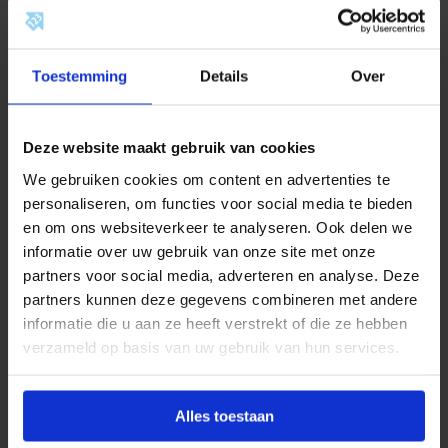
Documentatie
Beoordelingen
.
x
3
/
Omschrijving
Toestemming
Details
Over
4
"
b
Productinformatie
i
Deze website maakt gebruik van cookies
.
BONFIX
draadfittingen, neusstukken en
x
We gebruiken cookies om content en advertenties te
3
kraanverlengstukken zijn ontworpen voor gebruik in
/
personaliseren, om functies voor social media te bieden
waterleiding-, perslucht- en CV-installaties. Ze bieden
4
en om ons websiteverkeer te analyseren. Ook delen we
b
een betrouwbare oplossing voor het verbinden van
informatie over uw gebruik van onze site met onze
u
toestellen, appendages en koppelingen.
.
partners voor social media, adverteren en analyse. Deze
a
partners kunnen deze gegevens combineren met andere
Bij toepassing moeten altijd de geldende lokale
a
n
informatie die u aan ze heeft verstrekt of die ze hebben
voorschriften in acht worden genomen. Andere
t
verzameld op basis van uw gebruik van hun services.
gebruikstoepassingen zijn alleen toegestaan na
a
l
voorafgaande schriftelijke toestemming van BONFIX
B.V., en zijn afhankelijk van factoren zoals druk,
Alles toestaan
temperatuur en het gebruikte medium.