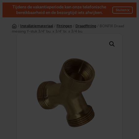
Tijdens de vakantieperiode kan onze telefonische
×
Sluiten
bereikbaarheid en de bezorgtijd iets afwijken.
Ga
naar
/
Installatiemateriaal
/
Fittingen
/
Draadfitting
/ BONFIX Draad
de
messing Y-stuk 3/4″ bu. x 3/4″ bi. x 3/4 bu.
inhoud