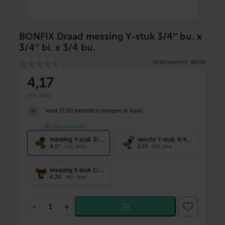
BONFIX Draad messing Y-stuk 3/4″ bu. x
3/4″ bi. x 3/4 bu.
Artikelnummer: 88205
4
,17
incl. btw
Voor 17:00 besteld is morgen in huis!
Op voorraad
messing Y-stuk 3/4" bu. x 3/4" bi. x 3/4 bu.
verchr Y-stuk 4/4" bu. x 3/4" bi.wartl x 3/4 bu
4,17
5,15
incl. btw
incl. btw
messing Y-stuk 1/2" bi. x 1/2" bu. x 1/2 bi.
4,34
incl. btw
B
-
+
O
N