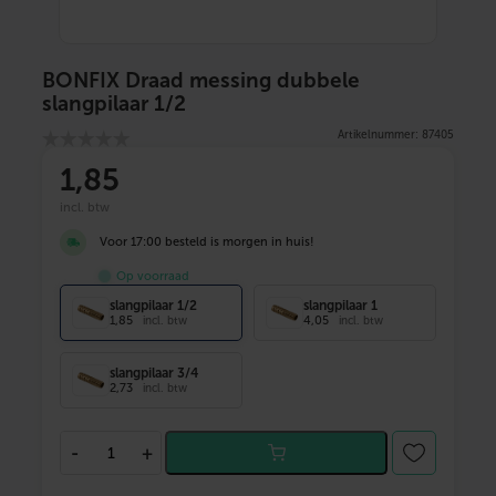
BONFIX Draad messing dubbele
slangpilaar 1/2
Artikelnummer: 87405
1
,85
incl. btw
Voor 17:00 besteld is morgen in huis!
Op voorraad
slangpilaar 1/2
slangpilaar 1
1,85
4,05
incl. btw
incl. btw
slangpilaar 3/4
2,73
incl. btw
B
-
+
O
N
F