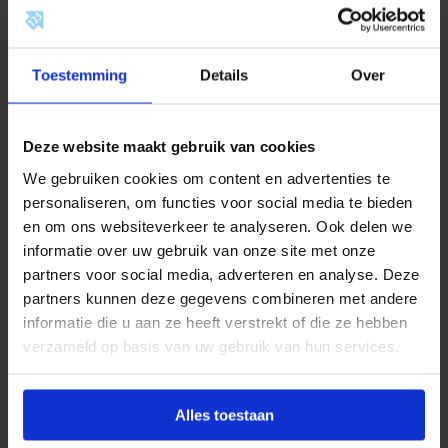
Documentatie
Beoordelingen
p
i
l
a
Omschrijving
Toestemming
Details
Over
a
r
1
Productinformatie
/
Deze website maakt gebruik van cookies
2
BONFIX
draadfittingen, neusstukken en
a
We gebruiken cookies om content en advertenties te
a
kraanverlengstukken zijn ontworpen voor gebruik in
n
personaliseren, om functies voor social media te bieden
waterleiding-, perslucht- en CV-installaties. Ze bieden
t
en om ons websiteverkeer te analyseren. Ook delen we
a
een betrouwbare oplossing voor het verbinden van
l
informatie over uw gebruik van onze site met onze
toestellen, appendages en koppelingen.
partners voor social media, adverteren en analyse. Deze
partners kunnen deze gegevens combineren met andere
Bij toepassing moeten altijd de geldende lokale
informatie die u aan ze heeft verstrekt of die ze hebben
voorschriften in acht worden genomen. Andere
verzameld op basis van uw gebruik van hun services.
gebruikstoepassingen zijn alleen toegestaan na
voorafgaande schriftelijke toestemming van BONFIX
B.V., en zijn afhankelijk van factoren zoals druk,
Alles toestaan
temperatuur en het gebruikte medium.