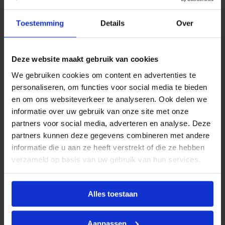
e
Omschrijving
d
o
Toestemming
Details
Over
o
Productinformatie
r
l
BONFIX
draadfittingen, neusstukken en
a
Deze website maakt gebruik van cookies
a
kraanverlengstukken zijn ontworpen voor gebruik in
t
We gebruiken cookies om content en advertenties te
waterleiding-, perslucht- en CV-installaties. Ze bieden
1
personaliseren, om functies voor social media te bieden
/
een betrouwbare oplossing voor het verbinden van
2
en om ons websiteverkeer te analyseren. Ook delen we
toestellen, appendages en koppelingen.
"
informatie over uw gebruik van onze site met onze
b
Bij toepassing moeten altijd de geldende lokale
u
partners voor social media, adverteren en analyse. Deze
.
voorschriften in acht worden genomen. Andere
partners kunnen deze gegevens combineren met andere
d
gebruikstoepassingen zijn alleen toegestaan na
r
informatie die u aan ze heeft verstrekt of die ze hebben
.
voorafgaande schriftelijke toestemming van BONFIX
verzameld op basis van uw gebruik van hun services.
a
B.V., en zijn afhankelijk van factoren zoals druk,
a
n
temperatuur en het gebruikte medium.
t
Alles toestaan
a
l
Aanpassen