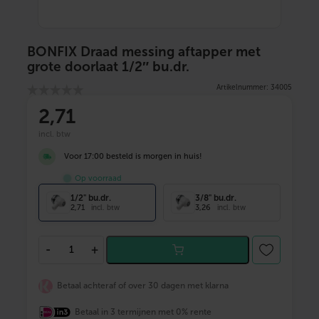
BONFIX Draad messing aftapper met
grote doorlaat 1/2″ bu.dr.
Artikelnummer: 34005
2
,71
incl. btw
Voor 17:00 besteld is morgen in huis!
Op voorraad
1/2" bu.dr.
3/8" bu.dr.
2,71
3,26
incl. btw
incl. btw
B
-
+
O
N
F
Betaal achteraf of over 30 dagen met klarna
I
X
Betaal in 3 termijnen met 0% rente
D