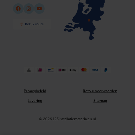
DIN-CERTCO certificaat
Nee
Facebook
Instagram
YouTube
Materiaal aansluiting 1
Messing
Bekijk route
Met aansluitingsindicator
Nee
Type goedkeuring volgens BBR / EKS
Nee
Oppervlaktebescherming aansluiting 1
Vernikkeld
Privacybeleid
Retour voorwaarden
Levering
Sitemap
© 2026 123installatiematerialen.nl