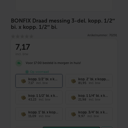
BONFIX Draad messing 3-del. kopp. 1/2″
bi. x kopp. 1/2″ bi.
Artikelnummer: 70291
7
,17
incl. btw
Voor 17:00 besteld is morgen in huis!
Op voorraad
kopp. 1/2" bi. x kopp. 1/2" bi.
kop. 2" bi. x kopp. 2" bi.
7,17
81,95
incl. btw
incl. btw
kop. 1 1/2" bi. x kop. 1 1/2" bi
kop. 1 1/4" bi. x kop. 1 1/4" bi
43,23
21,98
incl. btw
incl. btw
kopp. 1" bi. x kopp. 1" bi.
kopp. 3/4" bi. x kopp. 3/4" bi.
15,09
9,97
incl. btw
incl. btw