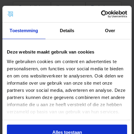
p
Omschrijving
Kenmerken
Toebehoren
.
1
Documentatie
Beoordelingen
/
2
"
Toestemming
Details
Over
b
Omschrijving
i
.
x
Productinformatie
Deze website maakt gebruik van cookies
k
o
We gebruiken cookies om content en advertenties te
BONFIX
draadfittingen, neusstukken en
p
personaliseren, om functies voor social media te bieden
p
kraanverlengstukken zijn ontworpen voor gebruik in
.
en om ons websiteverkeer te analyseren. Ook delen we
waterleiding-, perslucht- en CV-installaties. Ze bieden
1
informatie over uw gebruik van onze site met onze
/
een betrouwbare oplossing voor het verbinden van
partners voor social media, adverteren en analyse. Deze
2
toestellen, appendages en koppelingen.
"
partners kunnen deze gegevens combineren met andere
b
informatie die u aan ze heeft verstrekt of die ze hebben
Bij toepassing moeten altijd de geldende lokale
i
.
verzameld op basis van uw gebruik van hun services.
voorschriften in acht worden genomen. Andere
a
gebruikstoepassingen zijn alleen toegestaan na
a
n
voorafgaande schriftelijke toestemming van BONFIX
t
Alles toestaan