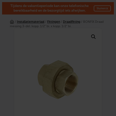
Tijdens de vakantieperiode kan onze telefonische
×
Sluiten
bereikbaarheid en de bezorgtijd iets afwijken.
Ga
naar
/
Installatiemateriaal
/
Fittingen
/
Draadfitting
/ BONFIX Draad
de
messing 3-del. kopp. 1/2″ bi. x kopp. 1/2″ bi.
inhoud