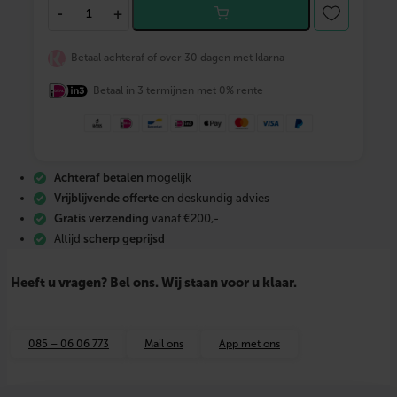
B
-
+
O
N
F
Betaal achteraf of over 30 dagen met klarna
I
X
Betaal in 3 termijnen met 0% rente
D
r
a
a
d
m
Achteraf betalen
mogelijk
e
s
Vrijblijvende offerte
en deskundig advies
s
Gratis verzending
vanaf €200,-
i
Altijd
scherp geprijsd
n
g
3
Heeft u vragen? Bel ons. Wij staan voor u klaar.
-
d
e
l
085 – 06 06 773
Mail ons
App met ons
.
k
o
p