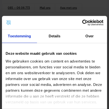
o
p
085 – 06 06 773
Mail ons
App met ons
p
.
s
t
.
Omschrijving
Kenmerken
Toebehoren
r
a
Toestemming
Details
Over
Documentatie
Beoordelingen
n
d
3
/
Omschrijving
Deze website maakt gebruik van cookies
8
"
We gebruiken cookies om content en advertenties te
b
Productinformatie
personaliseren, om functies voor social media te bieden
i
.
en om ons websiteverkeer te analyseren. Ook delen we
BONFIX
draadfittingen, neusstukken en
d
informatie over uw gebruik van onze site met onze
r
kraanverlengstukken zijn ontworpen voor gebruik in
.
partners voor social media, adverteren en analyse. Deze
waterleiding-, perslucht- en CV-installaties. Ze bieden
x
partners kunnen deze gegevens combineren met andere
3
een betrouwbare oplossing voor het verbinden van
informatie die u aan ze heeft verstrekt of die ze hebben
/
toestellen, appendages en koppelingen.
8
verzameld op basis van uw gebruik van hun services.
"
Bij toepassing moeten altijd de geldende lokale
b