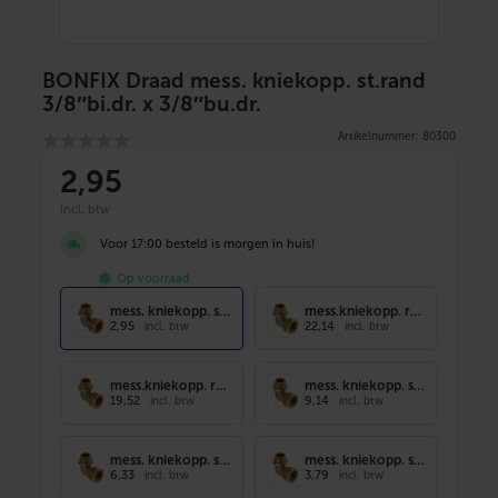
BONFIX Draad mess. kniekopp. st.rand
3/8″bi.dr. x 3/8″bu.dr.
Artikelnummer: 80300
2
,95
incl. btw
Voor 17:00 besteld is morgen in huis!
Op voorraad
mess. kniekopp. st.rand 3/8"bi.dr. x 3/8"
mess.kniekopp. rand 1 1/2"bi.dr. x 1 1/2"
2,95
22,14
incl. btw
incl. btw
mess.kniekopp. rand 1 1/4" bi.dr.x1 1/4"
mess. kniekopp. st.rand 1"bi.dr. x 1"
19,52
9,14
incl. btw
incl. btw
mess. kniekopp. st.rand 3/4"bi.dr. x 3/4"
mess. kniekopp. st.rand 1/2"bi.dr. x 1/2"
6,33
3,79
incl. btw
incl. btw