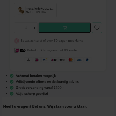
mess. kniekopp. st.rand 2" bi.dr. x 2"
36,86
incl. btw
B
-
+
O
N
F
Betaal achteraf of over 30 dagen met klarna
I
X
Betaal in 3 termijnen met 0% rente
D
r
a
a
d
m
Achteraf betalen
mogelijk
e
s
Vrijblijvende offerte
en deskundig advies
s
Gratis verzending
vanaf €200,-
.
Altijd
scherp geprijsd
k
n
i
Heeft u vragen? Bel ons. Wij staan voor u klaar.
e
k