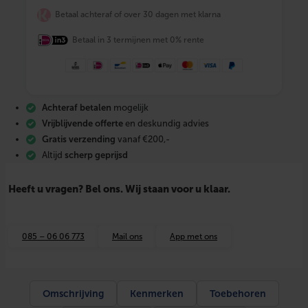
F
Betaal achteraf of over 30 dagen met klarna
I
X
Betaal in 3 termijnen met 0% rente
A
l
u
-
p
e
Achteraf betalen
mogelijk
r
s
Vrijblijvende offerte
en deskundig advies
I
Gratis verzending
vanaf €200,-
n
Altijd
scherp geprijsd
s
t
e
Heeft u vragen? Bel ons. Wij staan voor u klaar.
e
k
v
e
085 – 06 06 773
Mail ons
App met ons
r
l
o
o
p
Omschrijving
Kenmerken
Toebehoren
k