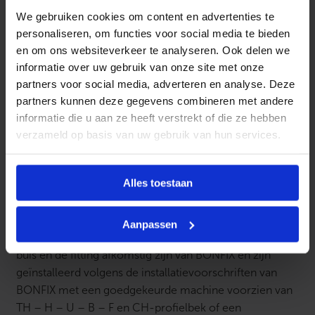
We gebruiken cookies om content en advertenties te
Tot en met de 32 mm ook met een handtang te dichten
personaliseren, om functies voor social media te bieden
LBP – LeakBeforePressed functie
en om ons websiteverkeer te analyseren. Ook delen we
informatie over uw gebruik van onze site met onze
Systeem is te gebruiken bij legionella preventie
partners voor social media, adverteren en analyse. Deze
partners kunnen deze gegevens combineren met andere
Iedere maat fitting heeft zijn eigen kleurcodering
informatie die u aan ze heeft verstrekt of die ze hebben
De fittingen en de buis voldoen aan de eisen van de
verzameld op basis van uw gebruik van hun services.
Europesche UBA-list
Alle draden zijn conisch uitgevoerd
Alles toestaan
10 jaar systeemgarantie!
Aanpassen
De systeemgarantie is alléén van kracht wanneer de
buis én de fitting afkomstig zijn van BONFIX en zijn
geïnstalleerd volgens de installatievoorschriften van
BONFIX met een goedgekeurde machine voorzien van
TH – H – U – B – F en CH-profielbek of een