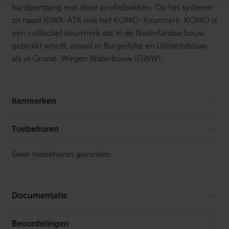
handperstang met deze profielbekken. Op het systeem
zit naast KIWA-ATA ook het KOMO-Keurmerk. KOMO is
een collectief keurmerk dat in de Nederlandse bouw
gebruikt wordt, zowel in Burgerlijke en Utiliteitsbouw
als in Grond-,Wegen Waterbouw (GWW).
Kenmerken
Vorm
Recht
Toebehoren
Model
1-delig
Geen toebehoren gevonden
Lengte
59.2 mm
FM keur
Nee
Documentatie
UL-keur
Nee
Beoordelingen