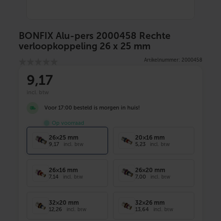
BONFIX Alu-pers 2000458 Rechte
verloopkoppeling 26 x 25 mm
Artikelnummer: 2000458
9
,17
incl. btw
Voor 17:00 besteld is morgen in huis!
Op voorraad
26×25 mm
20×16 mm
9,17
5,23
incl. btw
incl. btw
26×16 mm
26×20 mm
7,14
7,00
incl. btw
incl. btw
32×20 mm
32×26 mm
12,26
13,64
incl. btw
incl. btw