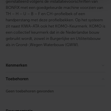
geïnstalleerd volgens de installatievoorschriften van
BONFIX met een goedgekeurde machine voorzien van
TH – H – U – B – F en CH-profielbek of een
handperstang met deze profielbekken. Op het systeem
zit naast KIWA-ATA ook het KOMO-Keurmerk. KOMO is
een collectief keurmerk dat in de Nederlandse bouw
gebruikt wordt, zowel in Burgerlijke en Utiliteitsbouw
als in Grond-,Wegen Waterbouw (GWW).
Kenmerken
Vorm
Recht
Toebehoren
Model
1-delig
Geen toebehoren gevonden
Lengte
71.8 mm
FM keur
Nee