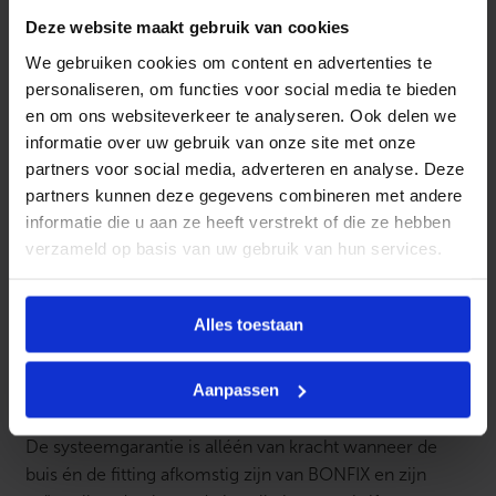
n
Deze website maakt gebruik van cookies
De fittingen zijn te dichten met de volgende
t
a
profielbekken: TH – H – U – B – F en CH
We gebruiken cookies om content en advertenties te
l
personaliseren, om functies voor social media te bieden
Tot en met de 32 mm ook met een handtang te dichten
en om ons websiteverkeer te analyseren. Ook delen we
informatie over uw gebruik van onze site met onze
LBP – LeakBeforePressed functie
partners voor social media, adverteren en analyse. Deze
Systeem is te gebruiken bij legionella preventie
partners kunnen deze gegevens combineren met andere
informatie die u aan ze heeft verstrekt of die ze hebben
Iedere maat fitting heeft zijn eigen kleurcodering
verzameld op basis van uw gebruik van hun services.
De fittingen en de buis voldoen aan de eisen van de
Europesche UBA-list
Alles toestaan
Alle draden zijn conisch uitgevoerd
Aanpassen
10 jaar systeemgarantie!
De systeemgarantie is alléén van kracht wanneer de
buis én de fitting afkomstig zijn van BONFIX en zijn