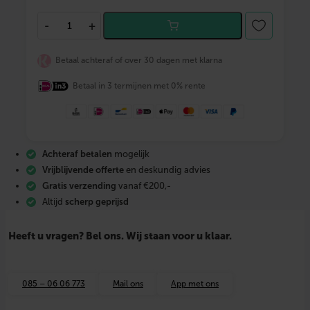
B
-
+
O
N
F
Betaal achteraf of over 30 dagen met klarna
I
X
Betaal in 3 termijnen met 0% rente
A
l
u
-
p
e
Achteraf betalen
mogelijk
r
s
Vrijblijvende offerte
en deskundig advies
2
Gratis verzending
vanaf €200,-
0
Altijd
scherp geprijsd
0
0
4
Heeft u vragen? Bel ons. Wij staan voor u klaar.
5
8
R
e
085 – 06 06 773
Mail ons
App met ons
c
h